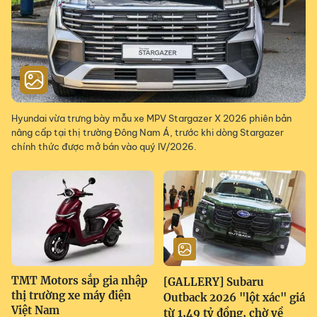
Hyundai vừa trưng bày mẫu xe MPV Stargazer X 2026 phiên bản
nâng cấp tại thị trường Đông Nam Á, trước khi dòng Stargazer
chính thức được mở bán vào quý IV/2026.
TMT Motors sắp gia nhập
[GALLERY] Subaru
thị trường xe máy điện
Outback 2026 "lột xác" giá
Việt Nam
từ 1,49 tỷ đồng, chờ về