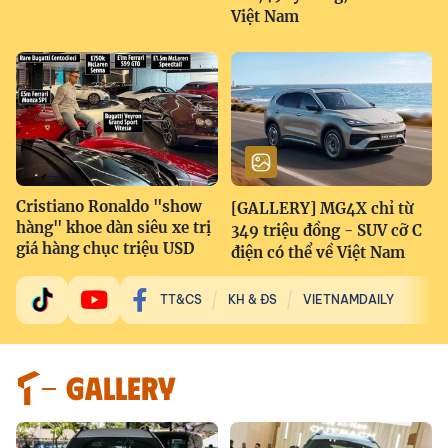
Việt Nam
Cristiano Ronaldo "show
[GALLERY] MG4X chỉ từ
hàng" khoe dàn siêu xe trị
349 triệu đồng - SUV cỡ C
giá hàng chục triệu USD
điện có thể về Việt Nam
TT&CS
KH & ĐS
VIETNAMDAILY
GALLERY