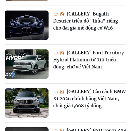
[GALLERY] Bugatti
Destrier triệu đô "thửa" riêng
cho đại gia mê động cơ W16
[GALLERY] Ford Territory
Hybrid Platinum từ 710 triệu
đồng, chờ về Việt Nam
[GALLERY] Cận cảnh BMW
X1 2026 chính hãng Việt Nam,
chốt giá 1,668 tỷ đồng
[GALLERY] BYD Denza Z9S