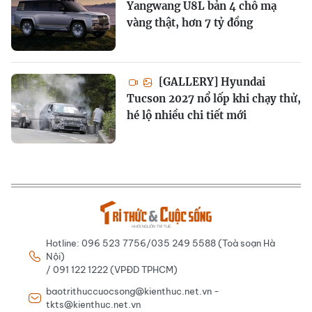
Yangwang U8L bản 4 chỗ mạ
vàng thật, hơn 7 tỷ đồng
[GALLERY] Hyundai
Tucson 2027 nổ lốp khi chạy thử,
hé lộ nhiều chi tiết mới
Hotline: 096 523 7756/035 249 5588 (Toà soạn Hà
Nội)
/ 091 122 1222 (VPĐD TPHCM)
baotrithuccuocsong@kienthuc.net.vn -
tkts@kienthuc.net.vn