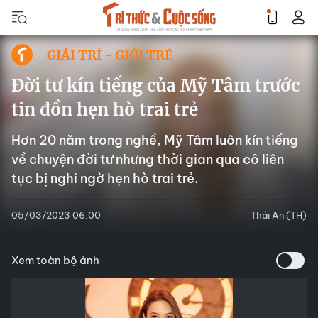
GIẢI TRÍ - GIỚI TRẺ
Đời tư kín tiếng của Mỹ Tâm trước
tin đồn hẹn hò trai trẻ
Hơn 20 năm trong nghề, Mỹ Tâm luôn kín tiếng
về chuyện đời tư nhưng thời gian qua cô liên
tục bị nghi ngờ hẹn hò trai trẻ.
05/03/2023 06:00
Thái An (TH)
Xem toàn bộ ảnh