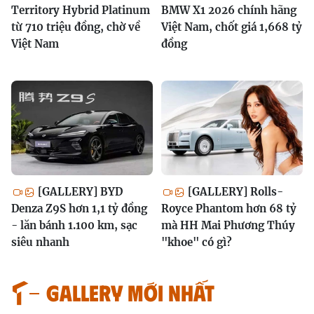
Territory Hybrid Platinum
BMW X1 2026 chính hãng
từ 710 triệu đồng, chờ về
Việt Nam, chốt giá 1,668 tỷ
Việt Nam
đồng
[GALLERY] BYD
[GALLERY] Rolls-
Denza Z9S hơn 1,1 tỷ đồng
Royce Phantom hơn 68 tỷ
- lăn bánh 1.100 km, sạc
mà HH Mai Phương Thúy
siêu nhanh
"khoe" có gì?
GALLERY MỚI NHẤT