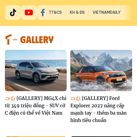
TT&CS
KH & ĐS
VIETNAMDAILY
GALLERY
[GALLERY] MG4X chỉ
[GALLERY] Ford
từ 349 triệu đồng - SUV cỡ
Explorer 2027 nâng cấp
C điện có thể về Việt Nam
mạnh tay - thêm ba màn
hình tiêu chuẩn