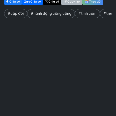
Chia sẻ
Chia sẻ
Chia sẻ
Copy link
Theo dõi
#cặp đôi
#hành động công cộng
#tình cảm
#trend