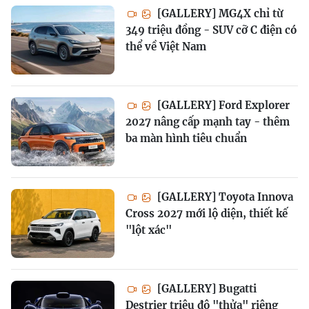
[GALLERY] MG4X chỉ từ
349 triệu đồng - SUV cỡ C điện có
thể về Việt Nam
[GALLERY] Ford Explorer
2027 nâng cấp mạnh tay - thêm
ba màn hình tiêu chuẩn
[GALLERY] Toyota Innova
Cross 2027 mới lộ diện, thiết kế
"lột xác"
[GALLERY] Bugatti
Destrier triệu đô "thửa" riêng