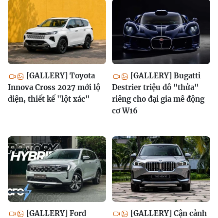
[GALLERY] Toyota
[GALLERY] Bugatti
Innova Cross 2027 mới lộ
Destrier triệu đô "thửa"
diện, thiết kế "lột xác"
riêng cho đại gia mê động
cơ W16
[GALLERY] Ford
[GALLERY] Cận cảnh