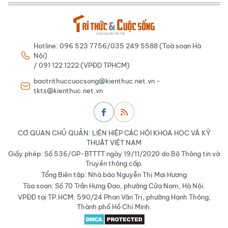
Hotline: 096 523 7756/035 249 5588 (Toà soạn Hà
Nội)
/ 091 122 1222 (VPĐD TPHCM)
baotrithuccuocsong@kienthuc.net.vn -
tkts@kienthuc.net.vn
CƠ QUAN CHỦ QUẢN: LIÊN HIỆP CÁC HỘI KHOA HỌC VÀ KỸ
THUẬT VIỆT NAM
Giấy phép: Số 536/GP-BTTTT ngày 19/11/2020 do Bộ Thông tin và
Truyền thông cấp.
Tổng Biên tập: Nhà báo Nguyễn Thị Mai Hương
Tòa soạn: Số 70 Trần Hưng Đạo, phường Cửa Nam, Hà Nội.
VPĐD tại TP.HCM: 590/24 Phan Văn Trị, phường Hạnh Thông,
Thành phố Hồ Chí Minh.