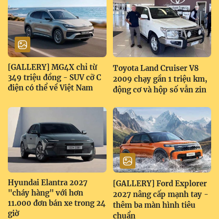
[GALLERY] MG4X chỉ từ
Toyota Land Cruiser V8
349 triệu đồng - SUV cỡ C
2009 chạy gần 1 triệu km,
điện có thể về Việt Nam
động cơ và hộp số vẫn zin
Hyundai Elantra 2027
[GALLERY] Ford Explorer
"cháy hàng" với hơn
2027 nâng cấp mạnh tay -
11.000 đơn bán xe trong 24
thêm ba màn hình tiêu
giờ
chuẩn