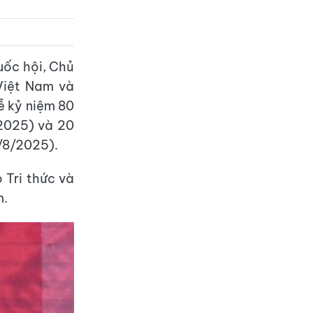
uốc hội, Chủ
Việt Nam và
ễ kỷ niệm 80
2025) và 20
/8/2025).
 Tri thức và
m.