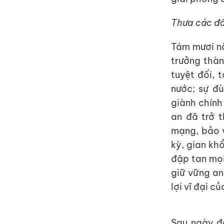
Thưa các đồn
Tám mươi nă
trưởng thàn
tuyệt đối, 
nước; sự đ
giành chính
an đã trở 
mạng, bảo 
kỳ, gian kh
đập tan mọi
giữ vững an
lợi vĩ đại c
Sau ngày đấ