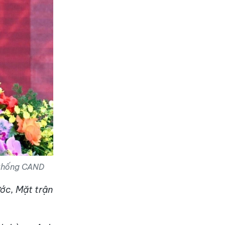
 thống CAND
ớc, Mặt trận