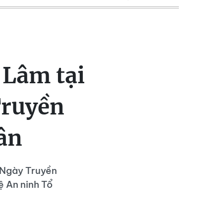
 Lâm tại
Truyền
ân
m Ngày Truyền
 An ninh Tổ