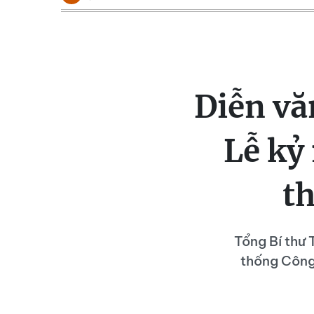
Diễn vă
Lễ kỷ
t
Tổng Bí thư 
thống Công