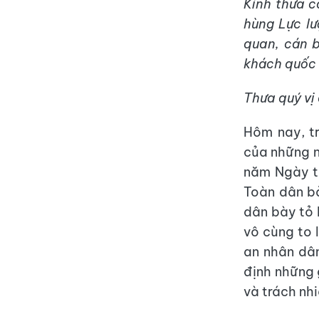
Kính thưa c
hùng Lực lư
quan, cán b
khách quốc 
Thưa quý vị 
Hôm nay, tr
của những n
năm Ngày t
Toàn dân bả
dân bày tỏ 
vô cùng to 
an nhân dân
định những 
và trách nhi