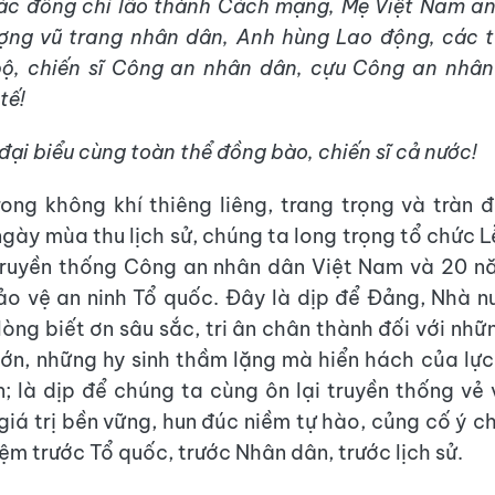
ác đồng chí lão thành Cách mạng, Mẹ Việt Nam a
ợng vũ trang nhân dân, Anh hùng Lao động, các tư
ộ, chiến sĩ Công an nhân dân, cựu Công an nhân
tế!
đại biểu cùng toàn thể đồng bào, chiến sĩ cả nước!
ong không khí thiêng liêng, trang trọng và tràn
gày mùa thu lịch sử, chúng ta long trọng tổ chức L
ruyền thống Công an nhân dân Việt Nam và 20 n
o vệ an ninh Tổ quốc. Đây là dịp để Đảng, Nhà 
lòng biết ơn sâu sắc, tri ân chân thành đối với nhữ
lớn, những hy sinh thầm lặng mà hiển hách của lự
; là dịp để chúng ta cùng ôn lại truyền thống vẻ
giá trị bền vững, hun đúc niềm tự hào, củng cố ý ch
ệm trước Tổ quốc, trước Nhân dân, trước lịch sử.