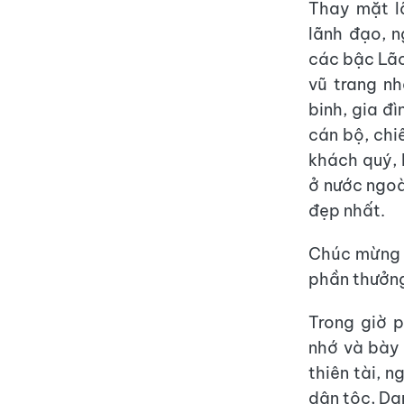
Thay mặt lã
lãnh đạo, 
các bậc Lão
vũ trang n
binh, gia đì
cán bộ, chi
khách quý, 
ở nước ngoài
đẹp nhất.
Chúc mừng 
phần thưởng
Trong giờ p
nhớ và bày 
thiên tài, 
dân tộc, Da