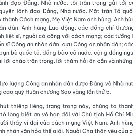
nh đạo Đảng, Nhà nước, tôi trân trọng gửi tới 
nguyên lãnh đạo Đảng, Nhà nước, Mặt trận Tổ quố
 thành Cách mạng, Mẹ Việt Nam anh hùng, Anh hù
hân dân, Anh hùng Lao động; các đồng chí thương
nh liệt sĩ, người có công với cách mạng; các tướng l
ến sĩ Công an nhân dân, cựu Công an nhân dân; các 
bạn bè quốc tế, đồng bào cả nước, cộng đồng ng
 lời chào trân trọng, lời thăm hỏi ân cần và những
lực lượng Công an nhân dân được Đảng và Nhà nướ
 cao quý Huân chương Sao vàng lần thứ 5.
hút thiêng liêng, trang trọng này, chúng ta thàn
tỏ lòng biết ơn vô hạn đối với Chủ tịch Hồ Chí Mi
người thầy vĩ đại của cách mạng Việt Nam, Anh hùn
nh nhân văn hóa thế giới, Người Cha thân yêu của c