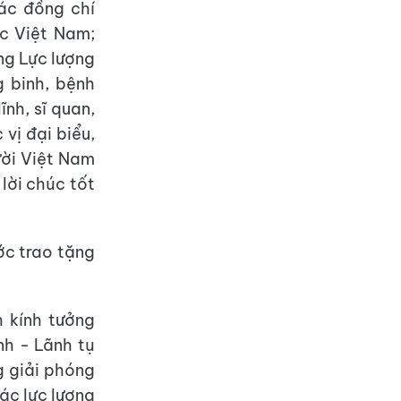
các đồng chí
c Việt Nam;
ng Lực lượng
 binh, bệnh
ĩnh, sĩ quan,
vị đại biểu,
ười Việt Nam
 lời chúc tốt
c trao tặng
h kính tưởng
nh - Lãnh tụ
g giải phóng
ác lực lượng