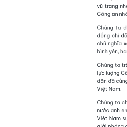
vũ trang nh
Công an nhâ
Chúng ta đờ
đồng chí đã
chủ nghĩa xã
bình yên, h
Chúng ta tr
lực lượng C
dân đã cùn
Việt Nam.
Chúng ta ch
nước anh em
Việt Nam sự
giải phóng 