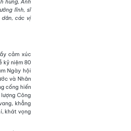
nh hùng, Anh
ớng lĩnh, sĩ
 dân, các vị
 đầy cảm xúc
ễ kỷ niệm 80
ăm Ngày hội
nước và Nhân
ng cống hiến
c lượng Công
 vang, khẳng
í, khát vọng