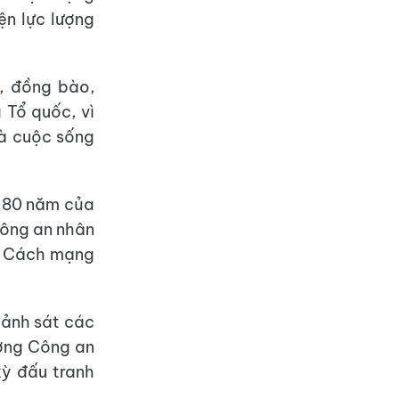
ện lực lượng
ĩ, đồng bào,
 Tổ quốc, vì
 và cuộc sống
g 80 năm của
Công an nhân
a Cách mạng
cảnh sát các
ượng Công an
kỳ đấu tranh