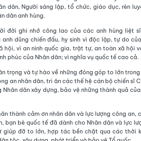
ân dân, Người sáng lập, tổ chức, giáo dục, rèn luy
n dân anh hùng.
i đời ghi nhớ công lao của các anh hùng liệt s
 anh dũng chiến đấu, hy sinh vì độc lập, tự do của
 hội, vì an ninh quốc gia, trật tự, an toàn xã hội
ạnh phúc của Nhân dân; vì nghĩa vụ quốc tế cao cả.
ân trọng và tự hào về những đóng góp to lớn tron
ông an nhân dân, tri ân các thế hệ cán bộ chiến sĩ 
g Nhân dân xây dựng, bảo vệ những thành quả củ
ân thành cảm ơn nhân dân và lực lượng công an, 
, bạn bè quốc tế đã dành cho Nhân dân và lực l
 giúp đỡ to lớn, hợp tác bền chặt qua các thời 
dân tộc, xây dựng, phát triển và bảo vệ Tổ quốc.