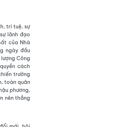
 trí tuệ, sự
 sự lãnh đạo
nhất của Nhà
ng ngày đầu
c lượng Công
 quyền cách
hiến trường
n, toàn quân
 hậu phương,
àm nên thắng
đổi mới, hội