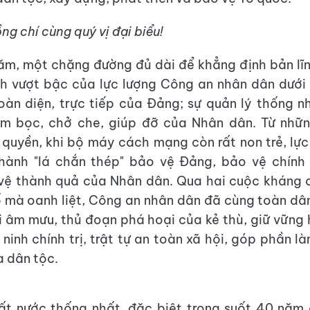
g chí cùng quý vị đại biểu!
m, một chặng đường đủ dài để khẳng định bản lĩnh,
h vượt bậc của lực lượng Công an nhân dân dưới
toàn diện, trực tiếp của Đảng; sự quản lý thống 
ùm bọc, chở che, giúp đỡ của Nhân dân. Từ nhữ
 quyền, khi bộ máy cách mạng còn rất non trẻ, lự
thành "lá chắn thép" bảo vệ Đảng, bảo vệ chính
vệ thành quả của Nhân dân. Qua hai cuộc kháng c
ổ mà oanh liệt, Công an nhân dân đã cùng toàn dâ
 âm mưu, thủ đoạn phá hoại của kẻ thù, giữ vững
 ninh chính trị, trật tự an toàn xã hội, góp phần l
ủa dân tộc.
t nước thống nhất, đặc biệt trong suốt 40 năm 