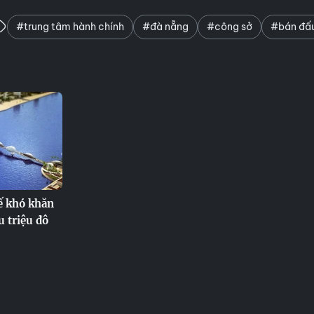
#trung tâm hành chính
#đà nẵng
#công sở
#bán đấu
ế khó khăn
u triệu đô