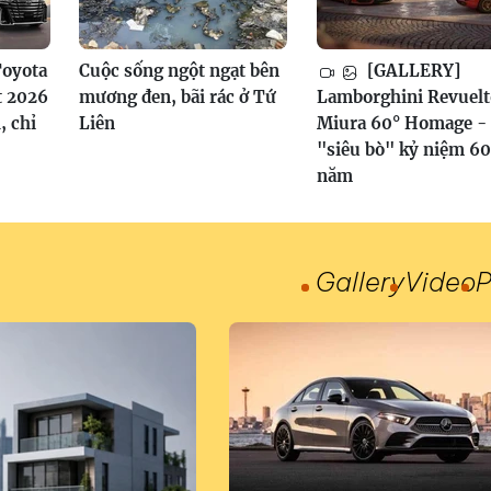
oyota
Cuộc sống ngột ngạt bên
[GALLERY]
t 2026
mương đen, bãi rác ở Tứ
Lamborghini Revuelt
, chỉ
Liên
Miura 60° Homage -
"siêu bò" kỷ niệm 60
năm
Gallery
Video
P