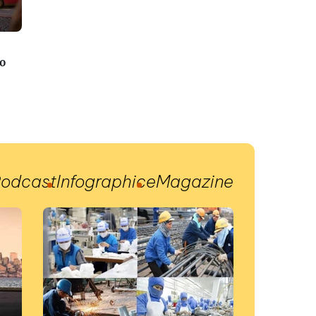
o
odcast
Infographic
eMagazine