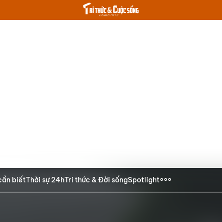
cần biết
Thời sự 24h
Tri thức & Đời sống
Spotlight