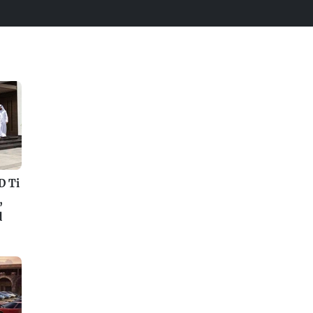
D Ti
,
d