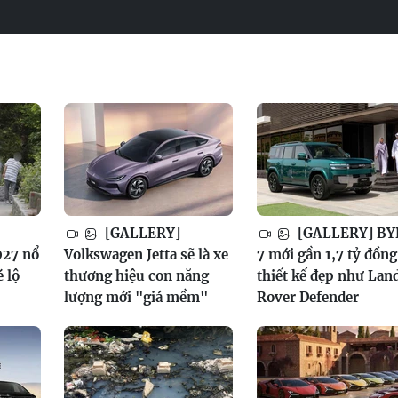
[GALLERY]
[GALLERY] BY
027 nổ
Volkswagen Jetta sẽ là xe
7 mới gần 1,7 tỷ đồng
é lộ
thương hiệu con năng
thiết kế đẹp như Lan
lượng mới "giá mềm"
Rover Defender