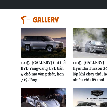
GALLERY
[GALLERY] Chi tiết
[GALLERY]
BYD Yangwang U8L bản
Hyundai Tucson 2
4 chỗ mạ vàng thật, hơn
lốp khi chạy thử, h
7 tỷ đồng
nhiều chi tiết mới