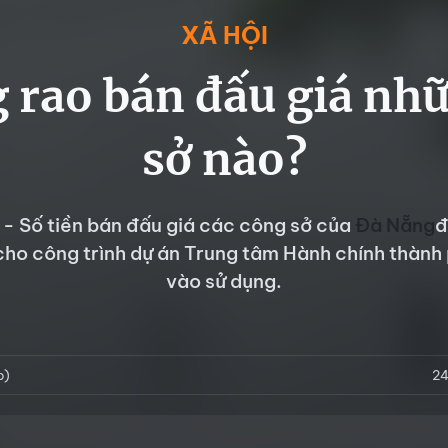
XÃ HỘI
 rao bán đấu giá nh
sở nào?
 - Số tiền bán đấu giá các công sở của
Đà Nẵng
đ
cho công trình dự án Trung tâm Hành chính thành
vào sử dụng.
p)
24