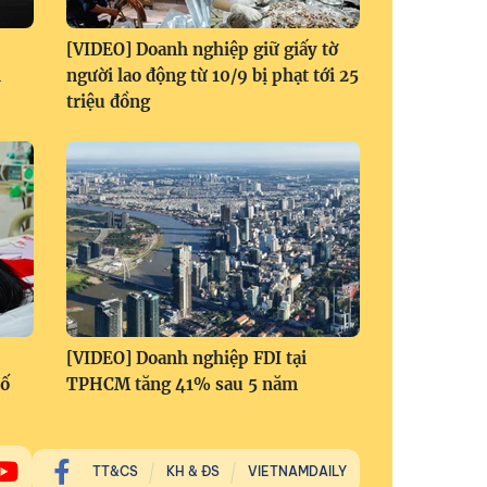
[VIDEO] Doanh nghiệp giữ giấy tờ
i
người lao động từ 10/9 bị phạt tới 25
triệu đồng
[VIDEO] Doanh nghiệp FDI tại
số
TPHCM tăng 41% sau 5 năm
TT&CS
KH & ĐS
VIETNAMDAILY