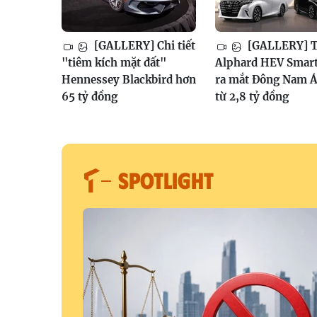
[GALLERY] Chi tiết
[GALLERY] T
"tiêm kích mặt đất"
Alphard HEV Smar
Hennessey Blackbird hơn
ra mắt Đông Nam Á
65 tỷ đồng
từ 2,8 tỷ đồng
SPOTLIGHT