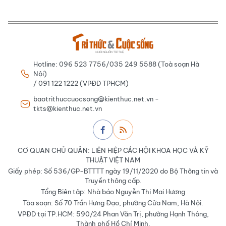
Hotline: 096 523 7756/035 249 5588 (Toà soạn Hà
Nội)
/ 091 122 1222 (VPĐD TPHCM)
baotrithuccuocsong@kienthuc.net.vn -
tkts@kienthuc.net.vn
CƠ QUAN CHỦ QUẢN: LIÊN HIỆP CÁC HỘI KHOA HỌC VÀ KỸ
THUẬT VIỆT NAM
Giấy phép: Số 536/GP-BTTTT ngày 19/11/2020 do Bộ Thông tin và
Truyền thông cấp.
Tổng Biên tập: Nhà báo Nguyễn Thị Mai Hương
Tòa soạn: Số 70 Trần Hưng Đạo, phường Cửa Nam, Hà Nội.
VPĐD tại TP.HCM: 590/24 Phan Văn Trị, phường Hạnh Thông,
Thành phố Hồ Chí Minh.