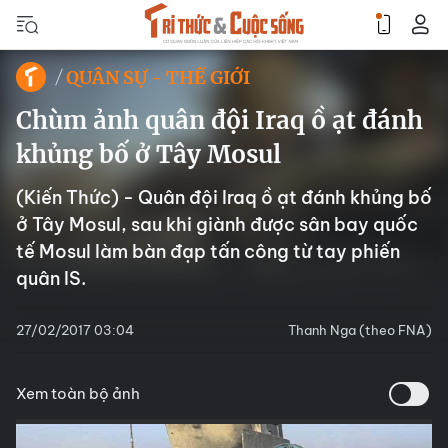
QUÂN SỰ - THẾ GIỚI
Chùm ảnh quân đội Iraq ồ ạt đánh
khủng bố ở Tây Mosul
(Kiến Thức) - Quân đội Iraq ồ ạt đánh khủng bố
ở Tây Mosul, sau khi giành được sân bay quốc
tế Mosul làm bàn đạp tấn công từ tay phiến
quân IS.
27/02/2017 03:04
Thanh Nga (theo FNA)
Xem toàn bộ ảnh