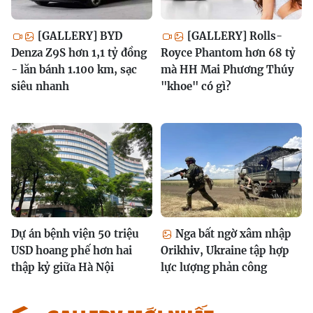
[GALLERY] BYD
[GALLERY] Rolls-
Denza Z9S hơn 1,1 tỷ đồng
Royce Phantom hơn 68 tỷ
- lăn bánh 1.100 km, sạc
mà HH Mai Phương Thúy
siêu nhanh
"khoe" có gì?
Dự án bệnh viện 50 triệu
Nga bất ngờ xâm nhập
USD hoang phế hơn hai
Orikhiv, Ukraine tập hợp
thập kỷ giữa Hà Nội
lực lượng phản công