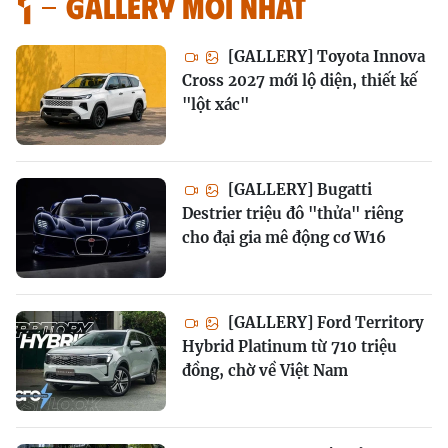
GALLERY MỚI NHẤT
[GALLERY] Toyota Innova
Cross 2027 mới lộ diện, thiết kế
"lột xác"
[GALLERY] Bugatti
Destrier triệu đô "thửa" riêng
cho đại gia mê động cơ W16
[GALLERY] Ford Territory
Hybrid Platinum từ 710 triệu
đồng, chờ về Việt Nam