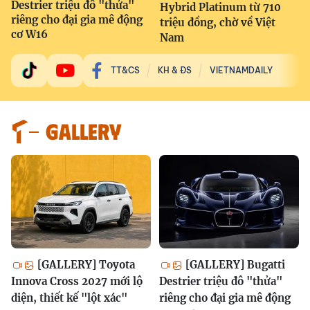
Destrier triệu đô "thửa"
Hybrid Platinum từ 710
riêng cho đại gia mê động
triệu đồng, chờ về Việt
cơ W16
Nam
TT&CS
KH & ĐS
VIETNAMDAILY
GALLERY
[GALLERY] Toyota
[GALLERY] Bugatti
Innova Cross 2027 mới lộ
Destrier triệu đô "thửa"
diện, thiết kế "lột xác"
riêng cho đại gia mê động