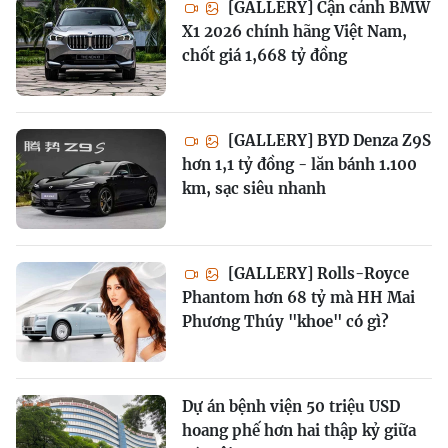
[GALLERY] Cận cảnh BMW
X1 2026 chính hãng Việt Nam,
chốt giá 1,668 tỷ đồng
[GALLERY] BYD Denza Z9S
hơn 1,1 tỷ đồng - lăn bánh 1.100
km, sạc siêu nhanh
[GALLERY] Rolls-Royce
Phantom hơn 68 tỷ mà HH Mai
Phương Thúy "khoe" có gì?
Dự án bệnh viện 50 triệu USD
hoang phế hơn hai thập kỷ giữa