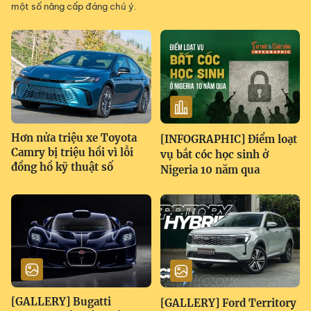
một số nâng cấp đáng chú ý.
Hơn nửa triệu xe Toyota
[INFOGRAPHIC] Điểm loạt
Camry bị triệu hồi vì lỗi
vụ bắt cóc học sinh ở
đồng hồ kỹ thuật số
Nigeria 10 năm qua
[GALLERY] Bugatti
[GALLERY] Ford Territory