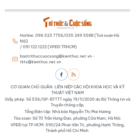
Hotline: 096 523 7756/035 249 5588 (Toà soạn Hà
Nội)
/ 091 122 1222 (VPĐD TPHCM)
baotrithuccuocsong@kienthuc.net.vn -
tkts@kienthuc.net.vn
CƠ QUAN CHỦ QUẢN: LIÊN HIỆP CÁC HỘI KHOA HỌC VÀ KỸ
THUẬT VIỆT NAM
Giấy phép: Số 536/GP-BTTTT ngày 19/11/2020 do Bộ Thông tin và
Truyền thông cấp.
Tổng Biên tập: Nhà báo Nguyễn Thị Mai Hương
Tòa soạn: Số 70 Trần Hưng Đạo, phường Cửa Nam, Hà Nội.
VPĐD tại TP.HCM: 590/24 Phan Văn Trị, phường Hạnh Thông,
Thành phố Hồ Chí Minh.