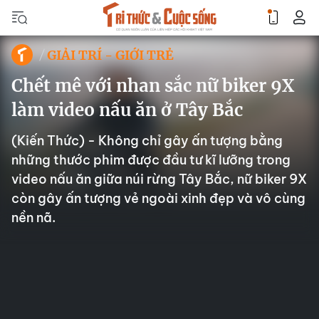
GIẢI TRÍ - GIỚI TRẺ
Chết mê với nhan sắc nữ biker 9X
làm video nấu ăn ở Tây Bắc
(Kiến Thức) - Không chỉ gây ấn tượng bằng
những thước phim được đầu tư kĩ lưỡng trong
video nấu ăn giữa núi rừng Tây Bắc, nữ biker 9X
còn gây ấn tượng vẻ ngoài xinh đẹp và vô cùng
nền nã.