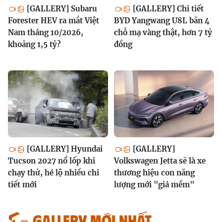
[GALLERY] Subaru
[GALLERY] Chi tiết
Forester HEV ra mắt Việt
BYD Yangwang U8L bản 4
Nam tháng 10/2026,
chỗ mạ vàng thật, hơn 7 tỷ
khoảng 1,5 tỷ?
đồng
[GALLERY] Hyundai
[GALLERY]
Tucson 2027 nổ lốp khi
Volkswagen Jetta sẽ là xe
chạy thử, hé lộ nhiều chi
thương hiệu con năng
tiết mới
lượng mới "giá mềm"
GALLERY MỚI NHẤT