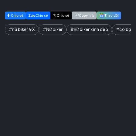
Chia sẻ
Chia sẻ
Chia sẻ
Copy link
Theo dõi
#nữ biker 9X
#​Nữ biker
#nữ biker xinh đẹp
#cô bạn 