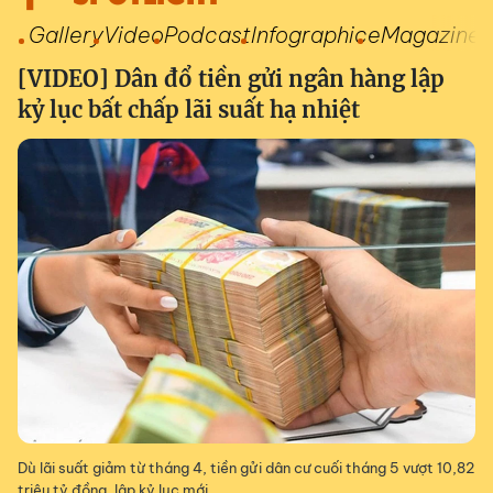
Gallery
Video
Podcast
Infographic
eMagazine
[VIDEO] Dân đổ tiền gửi ngân hàng lập
kỷ lục bất chấp lãi suất hạ nhiệt
Dù lãi suất giảm từ tháng 4, tiền gửi dân cư cuối tháng 5 vượt 10,82
triệu tỷ đồng, lập kỷ lục mới.