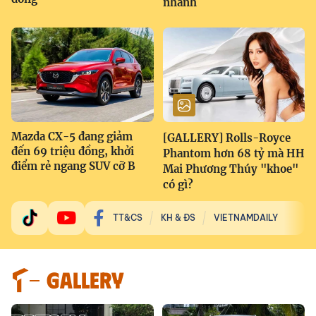
nhanh
Mazda CX-5 đang giảm
[GALLERY] Rolls-Royce
đến 69 triệu đồng, khởi
Phantom hơn 68 tỷ mà HH
điểm rẻ ngang SUV cỡ B
Mai Phương Thúy "khoe"
có gì?
TT&CS
KH & ĐS
VIETNAMDAILY
GALLERY