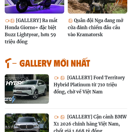
[GALLERY] Ra mắt
Quân đội Nga đang mở
Honda Giorno+ đặc biệt
cửa đánh chiếm đầu cầu
Buzz Lightyear, hơn 59
vào Kramatorsk
triệu đồng
GALLERY MỚI NHẤT
[GALLERY] Ford Territory
Hybrid Platinum từ 710 triệu
đồng, chờ về Việt Nam
[GALLERY] Cận cảnh BMW
X1 2026 chính hãng Việt Nam,
chốt giá 1,668 tỷ đồng