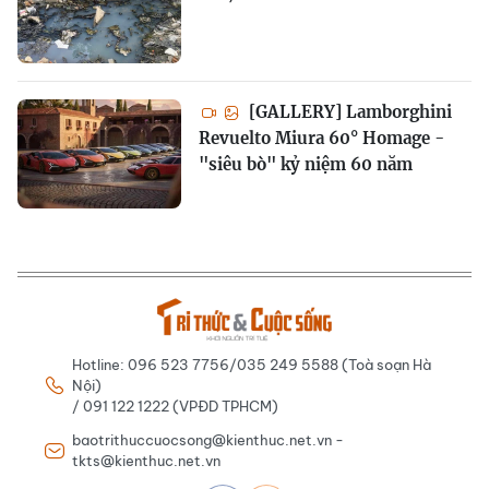
[GALLERY] Lamborghini
Revuelto Miura 60° Homage -
"siêu bò" kỷ niệm 60 năm
Hotline: 096 523 7756/035 249 5588 (Toà soạn Hà
Nội)
/ 091 122 1222 (VPĐD TPHCM)
baotrithuccuocsong@kienthuc.net.vn -
tkts@kienthuc.net.vn