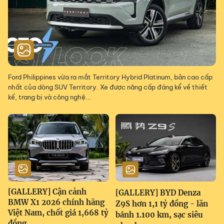
Ford Philippines vừa ra mắt Territory Hybrid Platinum, bản cao cấp
nhất của dòng SUV Territory. Xe được nâng cấp đáng kể về thiết
kế, trang bị và công nghệ...
[GALLERY] Cận cảnh
[GALLERY] BYD Denza
BMW X1 2026 chính hãng
Z9S hơn 1,1 tỷ đồng - lăn
Việt Nam, chốt giá 1,668 tỷ
bánh 1.100 km, sạc siêu
đồng