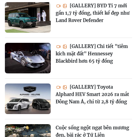
[GALLERY] BYD Ti 7 mới
gần 1,7 tỷ đồng, thiết kế đẹp như
Land Rover Defender
[GALLERY] Chi tiết "tiêm
kích mặt đất" Hennessey
Blackbird hơn 65 tỷ đồng
[GALLERY] Toyota
Alphard HEV Smart 2026 ra mắt
Đông Nam Á, chỉ từ 2,8 tỷ đồng
Cuộc sống ngột ngạt bên mương
đen, bãi rác ở Tứ Liên