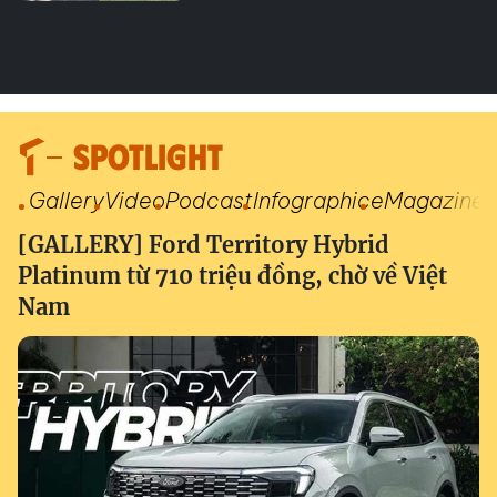
SPOTLIGHT
Gallery
Video
Podcast
Infographic
eMagazine
[GALLERY] Ford Territory Hybrid
Platinum từ 710 triệu đồng, chờ về Việt
Nam