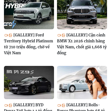
[GALLERY] Ford
[GALLERY] Cận cảnh
Territory Hybrid Platinum
BMW X1 2026 chính hãng
từ 710 triệu đồng, chờ về
Việt Nam, chốt giá 1,668 tỷ
Việt Nam
đồng
[GALLERY] BYD
[GALLERY] Rolls-
Denza Z9S hơn 1,1 tỷ đồng
Royce Phantom hơn 68 tỷ