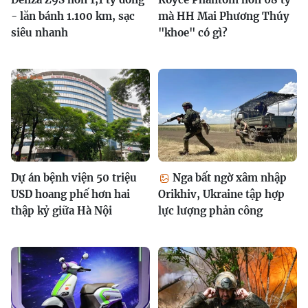
- lăn bánh 1.100 km, sạc
mà HH Mai Phương Thúy
siêu nhanh
"khoe" có gì?
Dự án bệnh viện 50 triệu
Nga bất ngờ xâm nhập
USD hoang phế hơn hai
Orikhiv, Ukraine tập hợp
thập kỷ giữa Hà Nội
lực lượng phản công