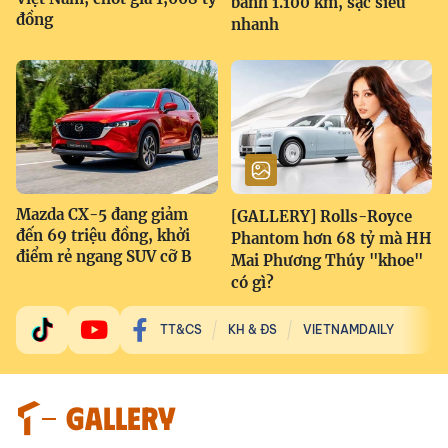
bánh 1.100 km, sạc siêu
đồng
nhanh
Mazda CX-5 đang giảm
[GALLERY] Rolls-Royce
đến 69 triệu đồng, khởi
Phantom hơn 68 tỷ mà HH
điểm rẻ ngang SUV cỡ B
Mai Phương Thúy "khoe"
có gì?
TT&CS
KH & ĐS
VIETNAMDAILY
GALLERY