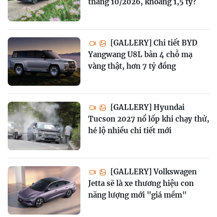
tháng 10/2026, khoảng 1,5 tỷ?
[GALLERY] Chi tiết BYD
Yangwang U8L bản 4 chỗ mạ
vàng thật, hơn 7 tỷ đồng
[GALLERY] Hyundai
Tucson 2027 nổ lốp khi chạy thử,
hé lộ nhiều chi tiết mới
[GALLERY] Volkswagen
Jetta sẽ là xe thương hiệu con
năng lượng mới "giá mềm"