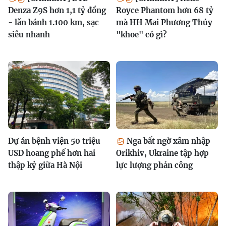
Denza Z9S hơn 1,1 tỷ đồng
Royce Phantom hơn 68 tỷ
- lăn bánh 1.100 km, sạc
mà HH Mai Phương Thúy
siêu nhanh
"khoe" có gì?
Dự án bệnh viện 50 triệu
Nga bất ngờ xâm nhập
USD hoang phế hơn hai
Orikhiv, Ukraine tập hợp
thập kỷ giữa Hà Nội
lực lượng phản công