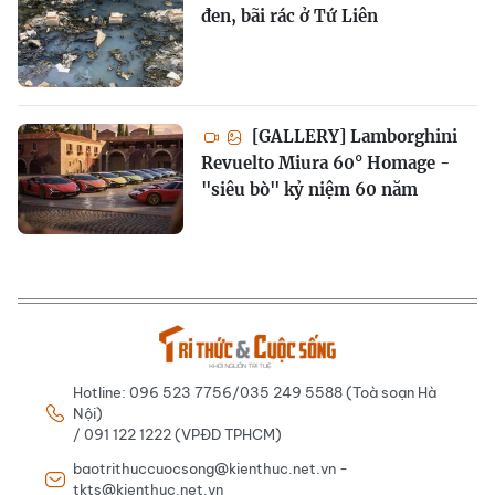
đen, bãi rác ở Tứ Liên
[GALLERY] Lamborghini
Revuelto Miura 60° Homage -
"siêu bò" kỷ niệm 60 năm
Hotline: 096 523 7756/035 249 5588 (Toà soạn Hà
Nội)
/ 091 122 1222 (VPĐD TPHCM)
baotrithuccuocsong@kienthuc.net.vn -
tkts@kienthuc.net.vn