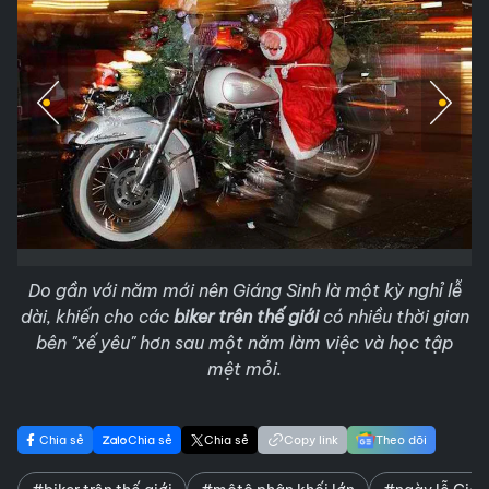
Do gần với năm mới nên Giáng Sinh là một kỳ nghỉ lễ
dài, khiến cho các
biker trên thế giới
có nhiều thời gian
bên "xế yêu" hơn sau một năm làm việc và học tập
mệt mỏi.
Chia sẻ
Chia sẻ
Chia sẻ
Copy link
Theo dõi