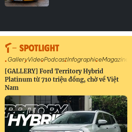
SPOTLIGHT
Gallery
Video
Podcast
Infographic
eMagazine
[GALLERY] Ford Territory Hybrid
Platinum từ 710 triệu đồng, chờ về Việt
Nam