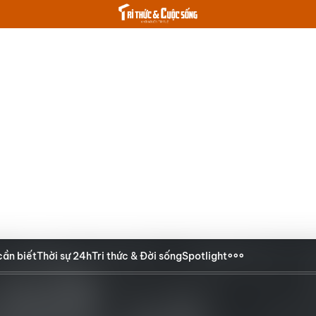
cần biết
Thời sự 24h
Tri thức & Đời sống
Spotlight