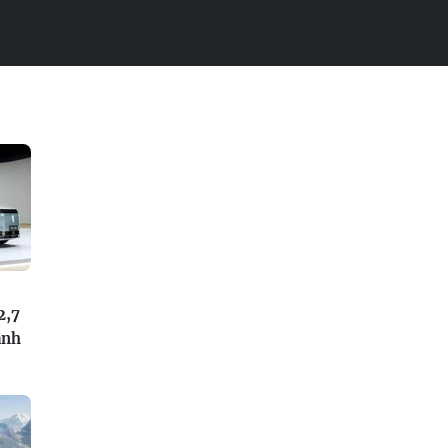
2,7
anh