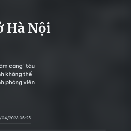
ở Hà Nội
bám càng" tàu
nh không thể
nh phóng viên
/04/2023 05:25