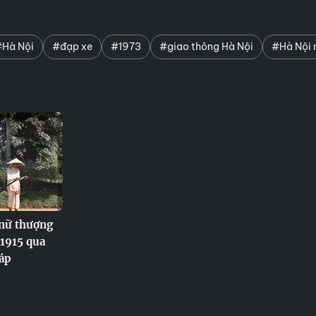
Hà Nội
#đạp xe
#1973
#giao thông Hà Nội
#Hà Nội 
nữ thượng
1915 qua
áp