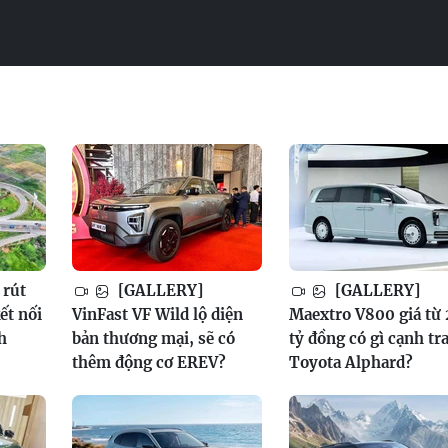
rút
[GALLERY]
[GALLERY]
ết nối
VinFast VF Wild lộ diện
Maextro V800 giá từ 
h
bản thương mại, sẽ có
tỷ đồng có gì cạnh tr
thêm động cơ EREV?
Toyota Alphard?