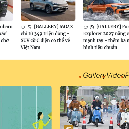
ubaru
[GALLERY] MG4X
[GALLERY] Fo
xác"
chỉ từ 349 triệu đồng -
Explorer 2027 nâng 
, chờ
SUV cỡ C điện có thể về
mạnh tay - thêm ba 
Việt Nam
hình tiêu chuẩn
Gallery
Video
P