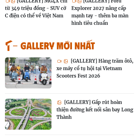
[GALLERY] MG4X chỉ
[GALLERY] Ford
từ 349 triệu đồng - SUV cỡ
Explorer 2027 nâng cấp
C điện có thể về Việt Nam
mạnh tay - thêm ba màn
hình tiêu chuẩn
GALLERY MỚI NHẤT
[GALLERY] Hàng trăm ôtô,
xe máy cổ tụ hội tại Vietnam
Scooters Fest 2026
[GALLERY] Gấp rút hoàn
thiện đường kết nối sân bay Long
Thành