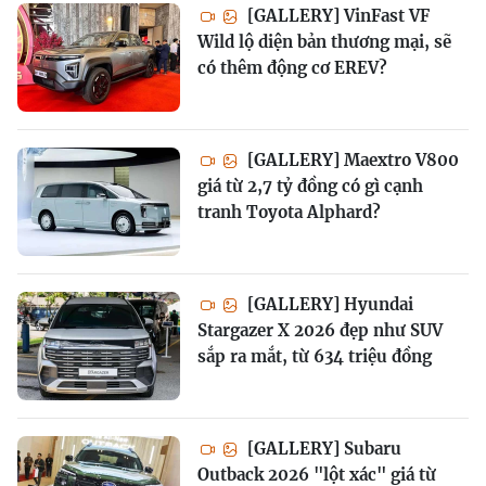
[GALLERY] VinFast VF
Wild lộ diện bản thương mại, sẽ
có thêm động cơ EREV?
[GALLERY] Maextro V800
giá từ 2,7 tỷ đồng có gì cạnh
tranh Toyota Alphard?
[GALLERY] Hyundai
Stargazer X 2026 đẹp như SUV
sắp ra mắt, từ 634 triệu đồng
[GALLERY] Subaru
Outback 2026 "lột xác" giá từ