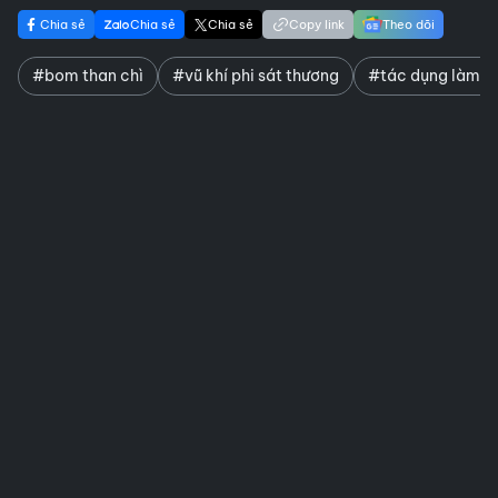
Chia sẻ
Chia sẻ
Chia sẻ
Copy link
Theo dõi
#bom than chì
#vũ khí phi sát thương
#tác dụng làm tắ