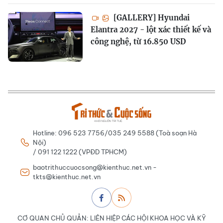
[GALLERY] Hyundai
Elantra 2027 - lột xác thiết kế và
công nghệ, từ 16.850 USD
Hotline: 096 523 7756/035 249 5588 (Toà soạn Hà
Nội)
/ 091 122 1222 (VPĐD TPHCM)
baotrithuccuocsong@kienthuc.net.vn -
tkts@kienthuc.net.vn
CƠ QUAN CHỦ QUẢN: LIÊN HIỆP CÁC HỘI KHOA HỌC VÀ KỸ