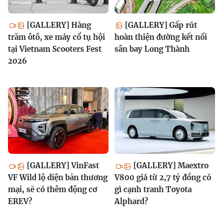
[GALLERY] Hàng
[GALLERY] Gấp rút
trăm ôtô, xe máy cổ tụ hội
hoàn thiện đường kết nối
tại Vietnam Scooters Fest
sân bay Long Thành
2026
[GALLERY] VinFast
[GALLERY] Maextro
VF Wild lộ diện bản thương
V800 giá từ 2,7 tỷ đồng có
mại, sẽ có thêm động cơ
gì cạnh tranh Toyota
EREV?
Alphard?