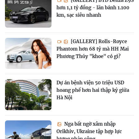
[GALLERY] BYD Denza Z9S
hơn 1,1 tỷ đồng - lăn bánh 1.100
km, sạc siêu nhanh
[GALLERY] Rolls-Royce
Phantom hơn 68 tỷ mà HH Mai
Phương Thúy "khoe" có gì?
Dự án bệnh viện 50 triệu USD
hoang phế hơn hai thập kỷ giữa
Hà Nội
Nga bất ngờ xâm nhập
Orikhiv, Ukraine tập hợp lực
lượng phản công