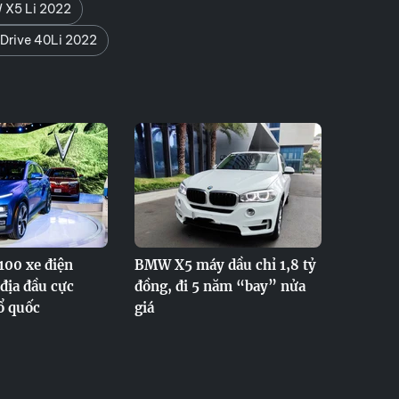
 X5 Li 2022
Drive 40Li 2022
100 xe điện
BMW X5 máy dầu chỉ 1,8 tỷ
địa đầu cực
đồng, đi 5 năm “bay” nửa
ổ quốc
giá