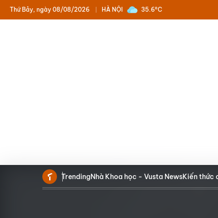
Thứ Bảy, ngày 08/08/2026
HÀ NỘI
35.6°C
Trending
Nhà Khoa học - Vusta News
Kiến thức 