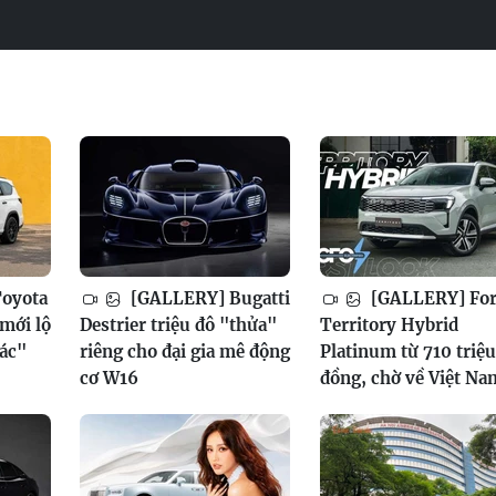
oyota
[GALLERY] Bugatti
[GALLERY] Fo
mới lộ
Destrier triệu đô "thửa"
Territory Hybrid
xác"
riêng cho đại gia mê động
Platinum từ 710 triệu
cơ W16
đồng, chờ về Việt Na