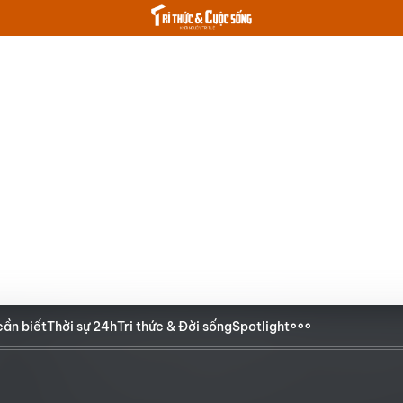
cần biết
Thời sự 24h
Tri thức & Đời sống
Spotlight