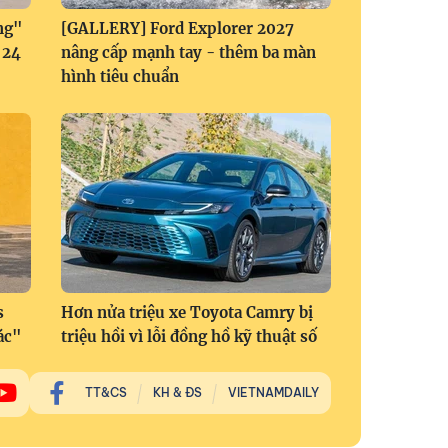
ng"
[GALLERY] Ford Explorer 2027
 24
nâng cấp mạnh tay - thêm ba màn
hình tiêu chuẩn
s
Hơn nửa triệu xe Toyota Camry bị
ác"
triệu hồi vì lỗi đồng hồ kỹ thuật số
TT&CS
KH & ĐS
VIETNAMDAILY