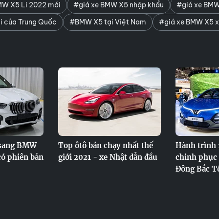
W X5 Li 2022 mới
#giá xe BMW X5 nhập khẩu
#giá xe BMW
 của Trung Quốc
#BMW X5 tại Việt Nam
#giá xe BMW X5 x
 sang BMW
Top ôtô bán chạy nhất thế
Hành trình 
có phiên bản
giới 2021 - xe Nhật dẫn đầu
chinh phục 
Đông Bắc T