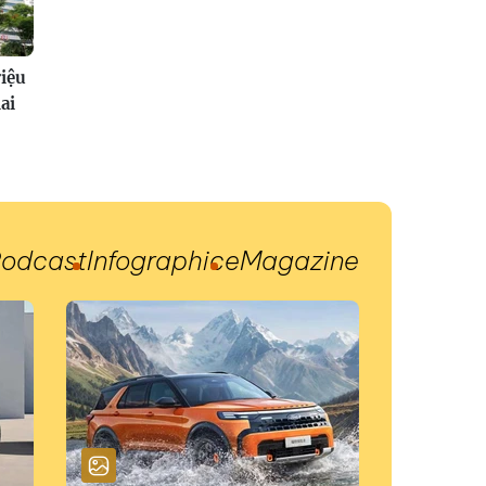
riệu
ai
odcast
Infographic
eMagazine