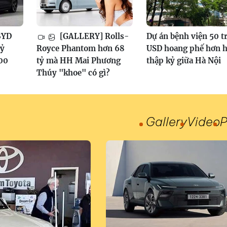
BYD
[GALLERY] Rolls-
Dự án bệnh viện 50 t
tỷ
Royce Phantom hơn 68
USD hoang phế hơn h
100
tỷ mà HH Mai Phương
thập kỷ giữa Hà Nội
Thúy "khoe" có gì?
Gallery
Video
P