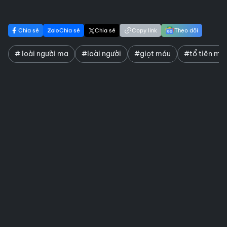
Chia sẻ
Chia sẻ
Chia sẻ
Copy link
Theo dõi
# loài người ma
#loài người
#giọt máu
#tổ tiên ma