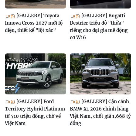
[GALLERY] Toyota
[GALLERY] Bugatti
Innova Cross 2027 mới lộ
Destrier triệu đô "thửa"
diện, thiết kế "lột xác"
riêng cho đại gia mê động
cơ W16
[GALLERY] Ford
[GALLERY] Cận cảnh
Territory Hybrid Platinum
BMW X1 2026 chính hãng
từ 710 triệu đồng, chờ về
Việt Nam, chốt giá 1,668 tỷ
Việt Nam
đồng