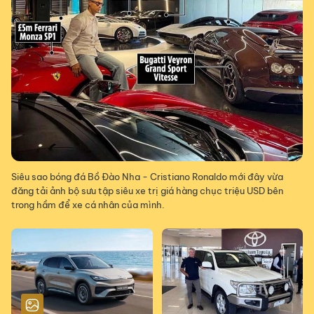
Siêu sao bóng đá Bồ Đào Nha - Cristiano Ronaldo mới đây vừa
đăng tải ảnh bộ sưu tập siêu xe trị giá hàng chục triệu USD bên
trong hầm để xe cá nhân của mình.