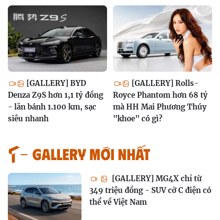
[GALLERY] BYD
[GALLERY] Rolls-
Denza Z9S hơn 1,1 tỷ đồng
Royce Phantom hơn 68 tỷ
- lăn bánh 1.100 km, sạc
mà HH Mai Phương Thúy
siêu nhanh
"khoe" có gì?
GALLERY MỚI NHẤT
[GALLERY] MG4X chỉ từ
349 triệu đồng - SUV cỡ C điện có
thể về Việt Nam