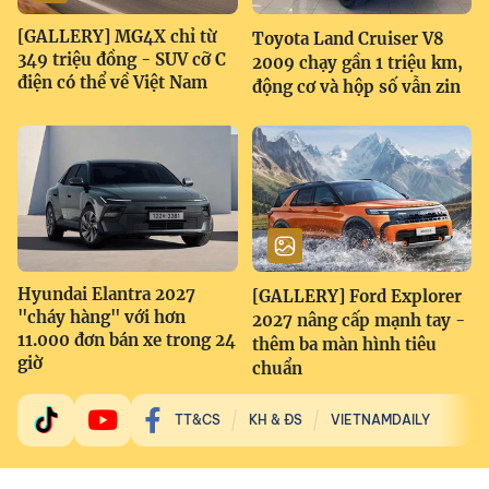
[GALLERY] MG4X chỉ từ
Toyota Land Cruiser V8
349 triệu đồng - SUV cỡ C
2009 chạy gần 1 triệu km,
điện có thể về Việt Nam
động cơ và hộp số vẫn zin
Hyundai Elantra 2027
[GALLERY] Ford Explorer
"cháy hàng" với hơn
2027 nâng cấp mạnh tay -
11.000 đơn bán xe trong 24
thêm ba màn hình tiêu
giờ
chuẩn
TT&CS
KH & ĐS
VIETNAMDAILY