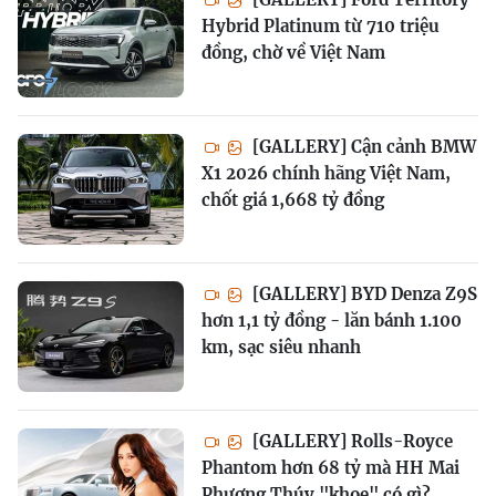
Hybrid Platinum từ 710 triệu
đồng, chờ về Việt Nam
[GALLERY] Cận cảnh BMW
X1 2026 chính hãng Việt Nam,
chốt giá 1,668 tỷ đồng
[GALLERY] BYD Denza Z9S
hơn 1,1 tỷ đồng - lăn bánh 1.100
km, sạc siêu nhanh
[GALLERY] Rolls-Royce
Phantom hơn 68 tỷ mà HH Mai
Phương Thúy "khoe" có gì?