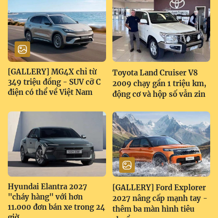
[GALLERY] MG4X chỉ từ
Toyota Land Cruiser V8
349 triệu đồng - SUV cỡ C
2009 chạy gần 1 triệu km,
điện có thể về Việt Nam
động cơ và hộp số vẫn zin
Hyundai Elantra 2027
[GALLERY] Ford Explorer
"cháy hàng" với hơn
2027 nâng cấp mạnh tay -
11.000 đơn bán xe trong 24
thêm ba màn hình tiêu
giờ