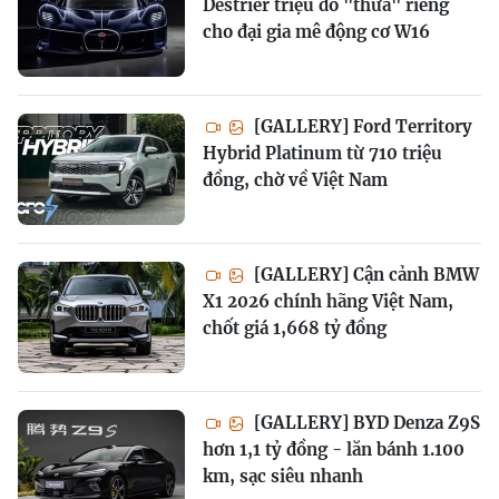
Destrier triệu đô "thửa" riêng
cho đại gia mê động cơ W16
[GALLERY] Ford Territory
Hybrid Platinum từ 710 triệu
đồng, chờ về Việt Nam
[GALLERY] Cận cảnh BMW
X1 2026 chính hãng Việt Nam,
chốt giá 1,668 tỷ đồng
[GALLERY] BYD Denza Z9S
hơn 1,1 tỷ đồng - lăn bánh 1.100
km, sạc siêu nhanh