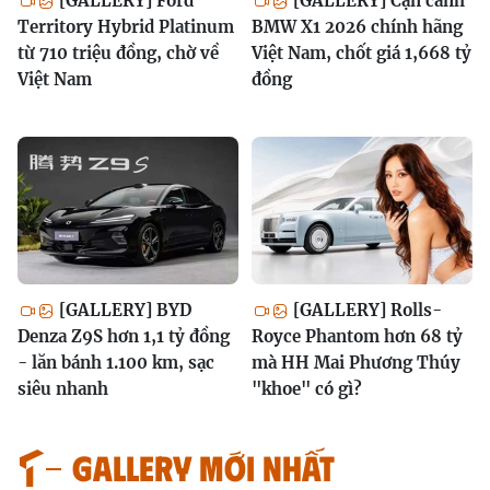
[GALLERY] Ford
[GALLERY] Cận cảnh
Territory Hybrid Platinum
BMW X1 2026 chính hãng
từ 710 triệu đồng, chờ về
Việt Nam, chốt giá 1,668 tỷ
Việt Nam
đồng
[GALLERY] BYD
[GALLERY] Rolls-
Denza Z9S hơn 1,1 tỷ đồng
Royce Phantom hơn 68 tỷ
- lăn bánh 1.100 km, sạc
mà HH Mai Phương Thúy
siêu nhanh
"khoe" có gì?
GALLERY MỚI NHẤT