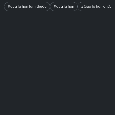
#quả la hán làm thuốc
#quả la hán
#Quả la hán chữa h