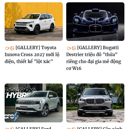
[GALLERY] Toyota
[GALLERY] Bugatti
Innova Cross 2027 mới lộ
Destrier triệu đô "thửa"
diện, thiết kế "lột xác"
riêng cho đại gia mê động
cơ W16