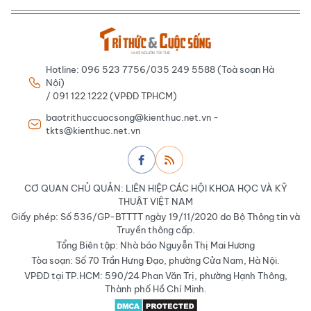
Hotline: 096 523 7756/035 249 5588 (Toà soạn Hà
Nội)
/ 091 122 1222 (VPĐD TPHCM)
baotrithuccuocsong@kienthuc.net.vn -
tkts@kienthuc.net.vn
CƠ QUAN CHỦ QUẢN: LIÊN HIỆP CÁC HỘI KHOA HỌC VÀ KỸ
THUẬT VIỆT NAM
Giấy phép: Số 536/GP-BTTTT ngày 19/11/2020 do Bộ Thông tin và
Truyền thông cấp.
Tổng Biên tập: Nhà báo Nguyễn Thị Mai Hương
Tòa soạn: Số 70 Trần Hưng Đạo, phường Cửa Nam, Hà Nội.
VPĐD tại TP.HCM: 590/24 Phan Văn Trị, phường Hạnh Thông,
Thành phố Hồ Chí Minh.