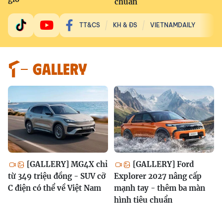
chuẩn
TT&CS
KH & ĐS
VIETNAMDAILY
GALLERY
[GALLERY] MG4X chỉ
[GALLERY] Ford
từ 349 triệu đồng - SUV cỡ
Explorer 2027 nâng cấp
C điện có thể về Việt Nam
mạnh tay - thêm ba màn
hình tiêu chuẩn