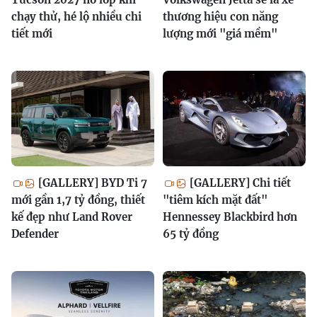
chạy thử, hé lộ nhiều chi
thương hiệu con năng
tiết mới
lượng mới "giá mềm"
[GALLERY] BYD Ti 7
[GALLERY] Chi tiết
mới gần 1,7 tỷ đồng, thiết
"tiêm kích mặt đất"
kế đẹp như Land Rover
Hennessey Blackbird hơn
Defender
65 tỷ đồng