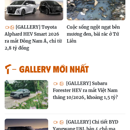
[GALLERY] Toyota
Cuộc sống ngột ngạt bên
Alphard HEV Smart 2026
mương đen, bãi rác ở Tứ
ra mắt Đông Nam Á, chỉ từ
Liên
2,8 tỷ đồng
GALLERY MỚI NHẤT
[GALLERY] Subaru
Forester HEV ra mắt Việt Nam
tháng 10/2026, khoảng 1,5 tỷ?
[GALLERY] Chi tiết BYD
Yangwang U8L bản 4 chỗ mạ