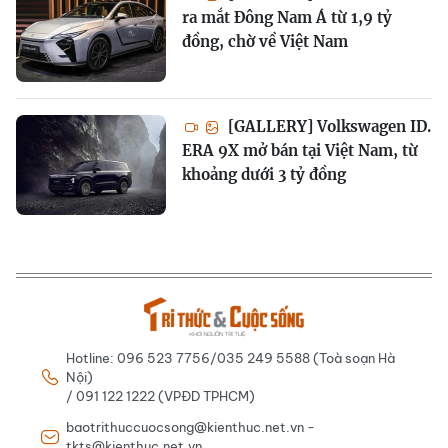
ra mắt Đông Nam Á từ 1,9 tỷ
đồng, chờ về Việt Nam
[GALLERY] Volkswagen ID.
ERA 9X mở bán tại Việt Nam, từ
khoảng dưới 3 tỷ đồng
Hotline: 096 523 7756/035 249 5588 (Toà soạn Hà
Nội)
/ 091 122 1222 (VPĐD TPHCM)
baotrithuccuocsong@kienthuc.net.vn -
tkts@kienthuc.net.vn