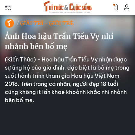
GIẢI TRÍ - GIỚI TRẺ
Ảnh Hoa hậu Trần Tiểu Vy nhí
nhảnh bên bố mẹ
(Kiến Thức) - Hoa hậu Trần Tiểu Vy nhận được
sự ủng hộ của gia đình, đặc biệt là bố mẹ trong
suốt hành trình tham gia Hoa hậu Việt Nam
2018. Trên trang cá nhân, người đẹp 18 tuổi
cũng không ít lần khoe khoảnh khắc nhí nhảnh
bên bố mẹ.