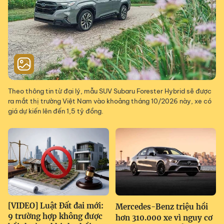
Theo thông tin từ đại lý, mẫu SUV Subaru Forester Hybrid sẽ được
ra mắt thị trường Việt Nam vào khoảng tháng 10/2026 này, xe có
giá dự kiến lên đến 1,5 tỷ đồng.
[VIDEO] Luật Đất đai mới:
Mercedes-Benz triệu hồi
9 trường hợp không được
hơn 310.000 xe vì nguy cơ