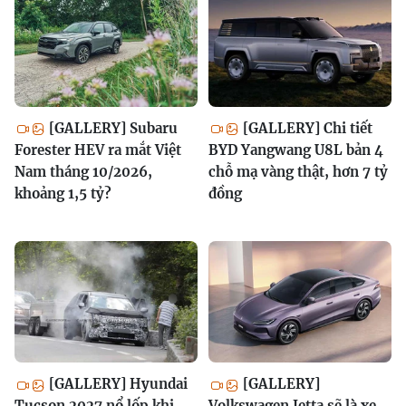
[GALLERY] Subaru
[GALLERY] Chi tiết
Forester HEV ra mắt Việt
BYD Yangwang U8L bản 4
Nam tháng 10/2026,
chỗ mạ vàng thật, hơn 7 tỷ
khoảng 1,5 tỷ?
đồng
[GALLERY] Hyundai
[GALLERY]
Tucson 2027 nổ lốp khi
Volkswagen Jetta sẽ là xe