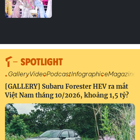
SPOTLIGHT
Gallery
Video
Podcast
Infographic
eMagazine
[GALLERY] Subaru Forester HEV ra mắt
Việt Nam tháng 10/2026, khoảng 1,5 tỷ?