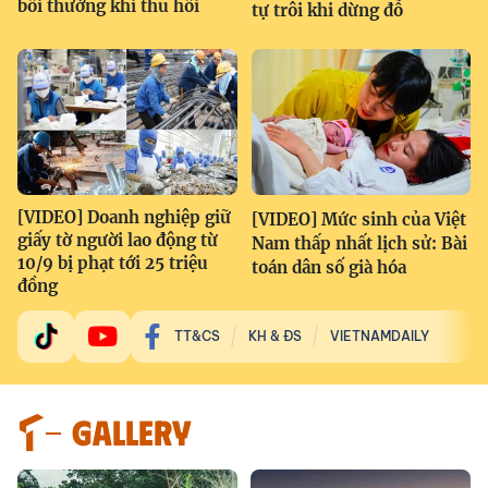
bồi thường khi thu hồi
tự trôi khi dừng đỗ
[VIDEO] Doanh nghiệp giữ
[VIDEO] Mức sinh của Việt
giấy tờ người lao động từ
Nam thấp nhất lịch sử: Bài
10/9 bị phạt tới 25 triệu
toán dân số già hóa
đồng
TT&CS
KH & ĐS
VIETNAMDAILY
GALLERY