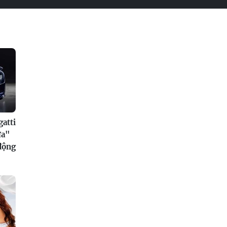
atti
ửa"
 động