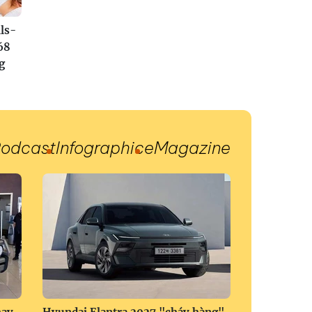
ls-
68
g
odcast
Infographic
eMagazine