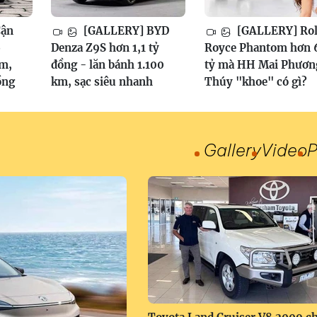
Cận
[GALLERY] BYD
[GALLERY] Rol
6
Denza Z9S hơn 1,1 tỷ
Royce Phantom hơn 
am,
đồng - lăn bánh 1.100
tỷ mà HH Mai Phươn
ồng
km, sạc siêu nhanh
Thúy "khoe" có gì?
Gallery
Video
P