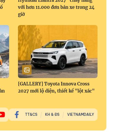
hạy
Hyundai Elantra 2027 "cháy hàng"
số
với hơn 11.000 đơn bán xe trong 24
giờ
[GALLERY] Toyota Innova Cross
àn
2027 mới lộ diện, thiết kế "lột xác"
TT&CS
KH & ĐS
VIETNAMDAILY