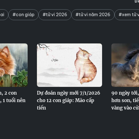
D
ai
#con giáp
#tử vi 2026
#tử vi năm 2026
#xem tử v
m, 2 con
Dự đoán ngày mới 7/1/2026
90 ngày tới,
, 1 tuổi nên
cho 12 con giáp: Mão cấp
hơn son, ti
tiến
vàng vào cử