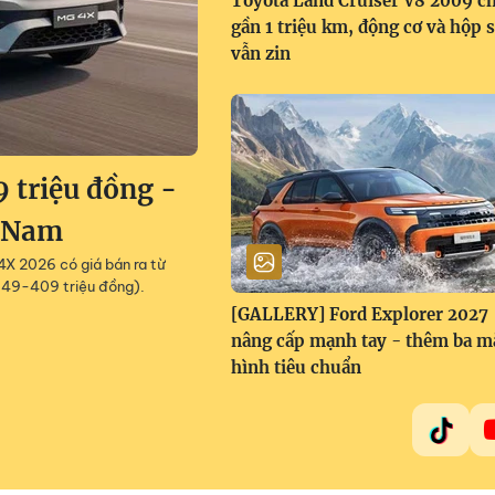
Toyota Land Cruiser V8 2009 c
gần 1 triệu km, động cơ và hộp 
vẫn zin
 triệu đồng -
t Nam
4X 2026 có giá bán ra từ
49-409 triệu đồng).
[GALLERY] Ford Explorer 2027
nâng cấp mạnh tay - thêm ba m
hình tiêu chuẩn