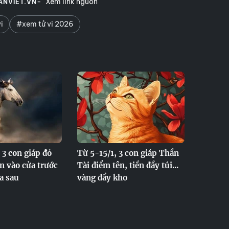
Xem link nguồn
ANVIET.VN
i
#xem tử vi 2026
 3 con giáp đỏ
Từ 5-15/1, 3 con giáp Thần
ền vào cửa trước
Tài điểm tên, tiền đầy túi...
a sau
vàng đầy kho