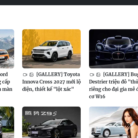
ord
[GALLERY] Toyota
[GALLERY] Bug
g cấp
Innova Cross 2027 mới lộ
Destrier triệu đô "th
a màn
diện, thiết kế "lột xác"
riêng cho đại gia mê
cơ W16