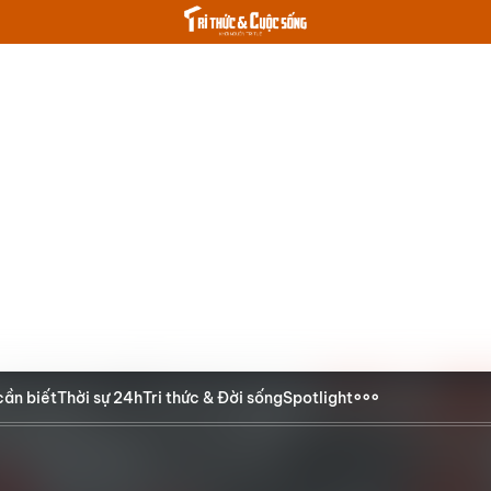
cần biết
Thời sự 24h
Tri thức & Đời sống
Spotlight