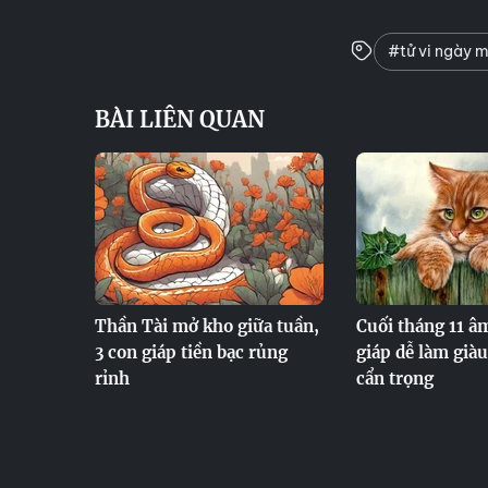
#tử vi ngày m
BÀI LIÊN QUAN
Thần Tài mở kho giữa tuần,
Cuối tháng 11 â
3 con giáp tiền bạc rủng
giáp dễ làm giàu
rỉnh
cẩn trọng