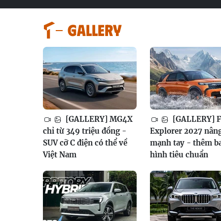
GALLERY
[GALLERY] MG4X
[GALLERY] F
chỉ từ 349 triệu đồng -
Explorer 2027 nân
SUV cỡ C điện có thể về
mạnh tay - thêm b
Việt Nam
hình tiêu chuẩn