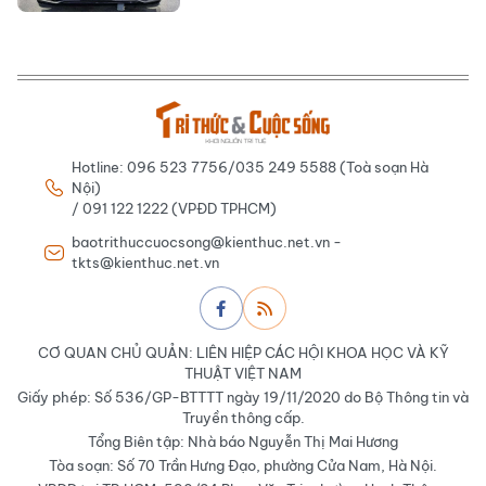
Hotline: 096 523 7756/035 249 5588 (Toà soạn Hà
Nội)
/ 091 122 1222 (VPĐD TPHCM)
baotrithuccuocsong@kienthuc.net.vn -
tkts@kienthuc.net.vn
CƠ QUAN CHỦ QUẢN: LIÊN HIỆP CÁC HỘI KHOA HỌC VÀ KỸ
THUẬT VIỆT NAM
Giấy phép: Số 536/GP-BTTTT ngày 19/11/2020 do Bộ Thông tin và
Truyền thông cấp.
Tổng Biên tập: Nhà báo Nguyễn Thị Mai Hương
Tòa soạn: Số 70 Trần Hưng Đạo, phường Cửa Nam, Hà Nội.