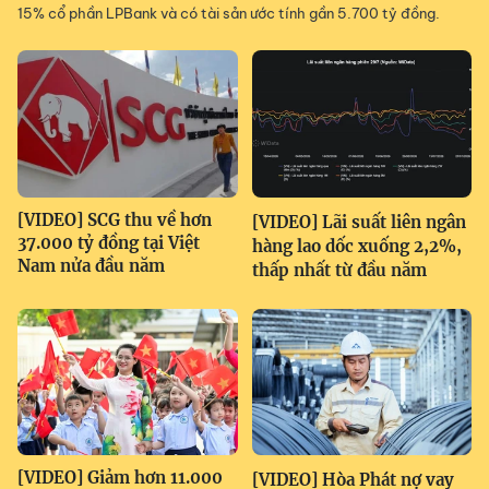
15% cổ phần LPBank và có tài sản ước tính gần 5.700 tỷ đồng.
[VIDEO] SCG thu về hơn
[VIDEO] Lãi suất liên ngân
37.000 tỷ đồng tại Việt
hàng lao dốc xuống 2,2%,
Nam nửa đầu năm
thấp nhất từ đầu năm
[VIDEO] Giảm hơn 11.000
[VIDEO] Hòa Phát nợ vay