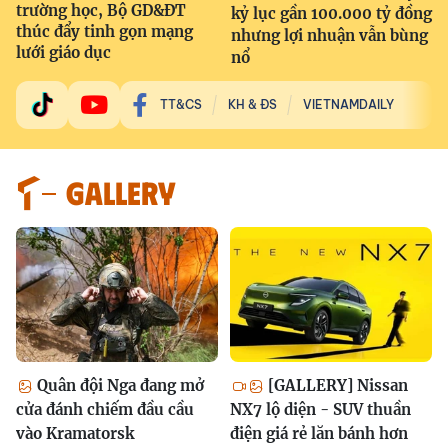
trường học, Bộ GD&ĐT
kỷ lục gần 100.000 tỷ đồng
thúc đẩy tinh gọn mạng
nhưng lợi nhuận vẫn bùng
lưới giáo dục
nổ
TT&CS
KH & ĐS
VIETNAMDAILY
GALLERY
Quân đội Nga đang mở
[GALLERY] Nissan
cửa đánh chiếm đầu cầu
NX7 lộ diện - SUV thuần
vào Kramatorsk
điện giá rẻ lăn bánh hơn