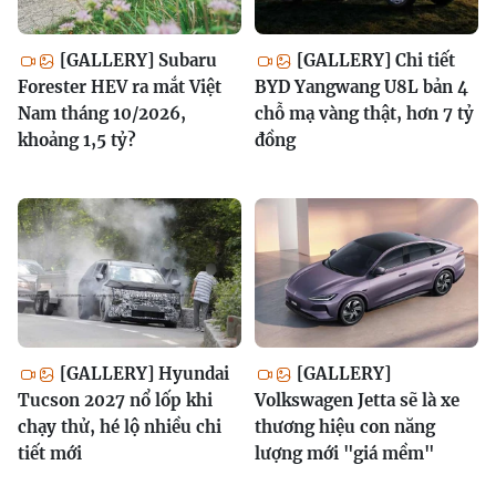
[GALLERY] Subaru
[GALLERY] Chi tiết
Forester HEV ra mắt Việt
BYD Yangwang U8L bản 4
Nam tháng 10/2026,
chỗ mạ vàng thật, hơn 7 tỷ
khoảng 1,5 tỷ?
đồng
[GALLERY] Hyundai
[GALLERY]
Tucson 2027 nổ lốp khi
Volkswagen Jetta sẽ là xe
chạy thử, hé lộ nhiều chi
thương hiệu con năng
tiết mới
lượng mới "giá mềm"