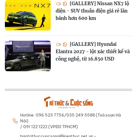
[GALLERY] Nissan NX7 lộ
diện - SUV thuần điện giá rẻ lăn
bánh hơn 600 km
[GALLERY] Hyundai
Elantra 2027 - lột xác thiết kế và
công nghệ, từ 16.850 USD
Hotline: 096 523 7756/035 249 5588 (Toà soạn Hà
Nội)
/ 091 122 1222 (VPĐD TPHCM)
baotrithuccuocsong@kienthuc.net.vn -