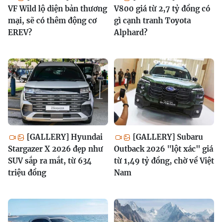
VF Wild lộ diện bản thương
V800 giá từ 2,7 tỷ đồng có
mại, sẽ có thêm động cơ
gì cạnh tranh Toyota
EREV?
Alphard?
[GALLERY] Hyundai
[GALLERY] Subaru
Stargazer X 2026 đẹp như
Outback 2026 "lột xác" giá
SUV sắp ra mắt, từ 634
từ 1,49 tỷ đồng, chờ về Việt
triệu đồng
Nam