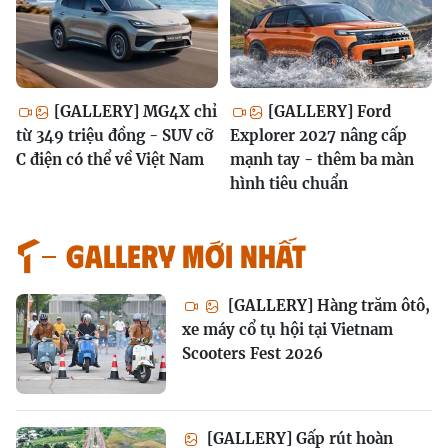
[GALLERY] MG4X chỉ
[GALLERY] Ford
từ 349 triệu đồng - SUV cỡ
Explorer 2027 nâng cấp
C điện có thể về Việt Nam
mạnh tay - thêm ba màn
hình tiêu chuẩn
GALLERY MỚI NHẤT
[GALLERY] Hàng trăm ôtô,
xe máy cổ tụ hội tại Vietnam
Scooters Fest 2026
[GALLERY] Gấp rút hoàn