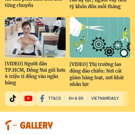
từng chuyến
tỷ khốn đốn mỗi tháng
[VIDEO] Người dân
[VIDEO] Thị trường lao
TP.HCM, Đồng Nai gửi hơn
động đảo chiều: Nơi cắt
6 triệu tỉ đồng vào ngân
giảm hàng loạt, nơi khát
hàng
nhân lực
TT&CS
KH & ĐS
VIETNAMDAILY
GALLERY