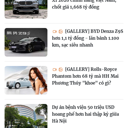
X1 2026 chính hãng Việt Nam,
chốt giá 1,668 tỷ đồng
[GALLERY] BYD Denza Z9S
hơn 1,1 tỷ đồng - lăn bánh 1.100
km, sạc siêu nhanh
[GALLERY] Rolls-Royce
Phantom hơn 68 tỷ mà HH Mai
Phương Thúy "khoe" có gì?
Dự án bệnh viện 50 triệu USD
hoang phế hơn hai thập kỷ giữa
Hà Nội