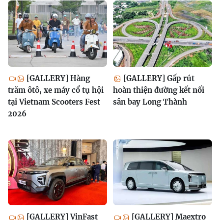
[GALLERY] Hàng
[GALLERY] Gấp rút
trăm ôtô, xe máy cổ tụ hội
hoàn thiện đường kết nối
tại Vietnam Scooters Fest
sân bay Long Thành
2026
[GALLERY] VinFast
[GALLERY] Maextro