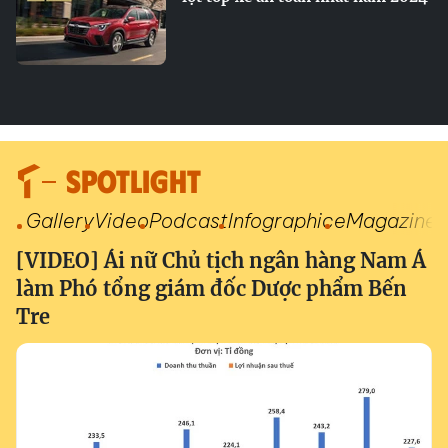
SPOTLIGHT
Gallery
Video
Podcast
Infographic
eMagazine
[VIDEO] Ái nữ Chủ tịch ngân hàng Nam Á
làm Phó tổng giám đốc Dược phẩm Bến
Tre