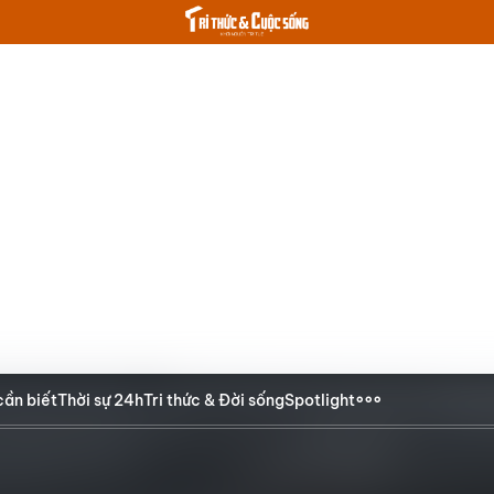
cần biết
Thời sự 24h
Tri thức & Đời sống
Spotlight