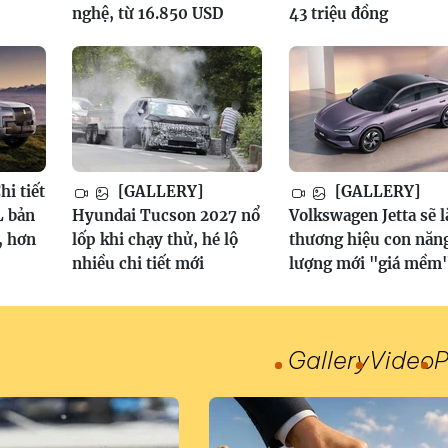
nghệ, từ 16.850 USD
43 triệu đồng
i tiết
[GALLERY]
[GALLERY]
 bản
Hyundai Tucson 2027 nổ
Volkswagen Jetta sẽ l
, hơn
lốp khi chạy thử, hé lộ
thương hiệu con năn
nhiều chi tiết mới
lượng mới "giá mềm
Gallery
Video
P