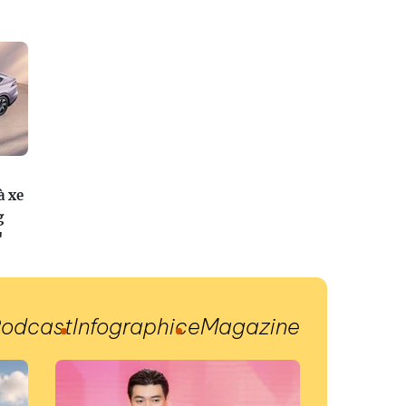
à xe
g
"
odcast
Infographic
eMagazine