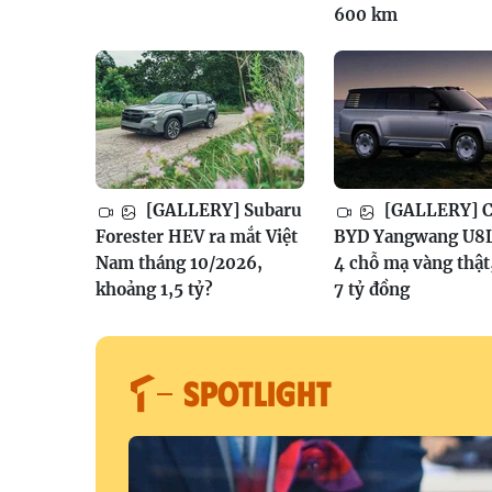
600 km
[GALLERY] Subaru
[GALLERY] Ch
Forester HEV ra mắt Việt
BYD Yangwang U8L
Nam tháng 10/2026,
4 chỗ mạ vàng thật
khoảng 1,5 tỷ?
7 tỷ đồng
SPOTLIGHT