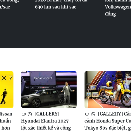
m/sạc
630 km sau khi sạc
Volkswagen 
đồng
issan
[GALLERY]
[GALLERY] Cậ
thuần
Hyundai Elantra 2027 -
cảnh Honda Super C
h hơn
lột xác thiết kế và công
Tokyo 80s đặc biệt, g