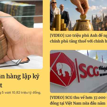
[VIDEO] 120 triệu phú Anh đề n
chính phủ tăng thuế với chính 
ân hàng lập kỷ
t
g 5 vượt 10,82 triệu tỷ đồng,
[VIDEO] SCG thu về hơn 37.000 
đồng tại Việt Nam nửa đầu năm