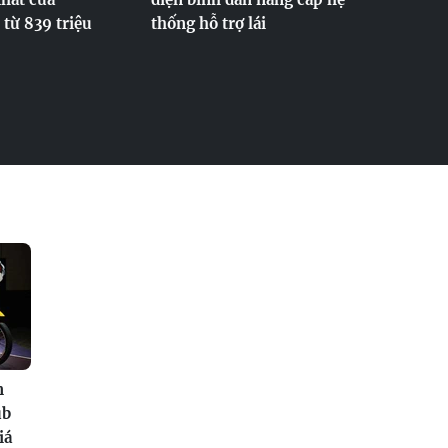
từ 839 triệu
thống hỗ trợ lái
n
ub
iá