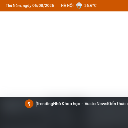
Thứ Năm, ngày 06/08/2026
HÀ NỘI
26.6°C
Trending
Nhà Khoa học - Vusta News
Kiến thức 