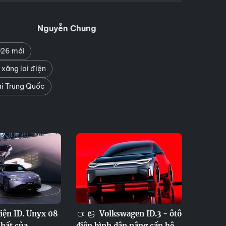
Nguyễn Chung
026 mới
xăng lai điện
ại Trung Quốc
iện ID. Unyx 08
Volkswagen ID.3 - ôtô
hất của
điện bình dân nâng cấp hệ