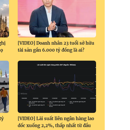
ghị
[VIDEO] Doanh nhân 23 tuổi sở hữu
họ
tài sản gần 6.000 tỷ đồng là ai?
tỷ
[VIDEO] Lãi suất liên ngân hàng lao
dốc xuống 2,2%, thấp nhất từ đầu