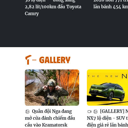
2,82 lít/100km đấu Toyota
lăn bánh 454 k
Camry
GALLERY
Quân đội Nga đang
[GALLERY] N
mở cửa đánh chiếm đầu
NX7 lộ diện - SUV 
cầu vào Kramatorsk
điện giá rẻ lăn bán