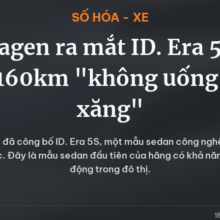
SỐ HÓA - XE
gen ra mắt ID. Era 
160km "không uống 
xăng"
đã công bố ID. Era 5S, một mẫu sedan công nghệ
. Đây là mẫu sedan đầu tiên của hãng có khả năng
động trong đô thị.
1