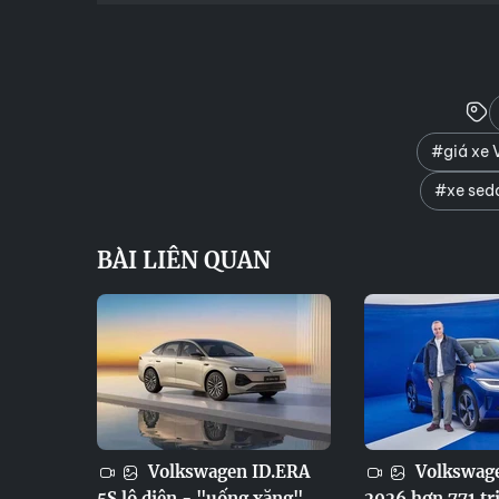
#giá xe 
#xe sed
BÀI LIÊN QUAN
Volkswagen ID.ERA
Volkswage
5S lộ diện - "uống xăng"
2026 hơn 771 tr