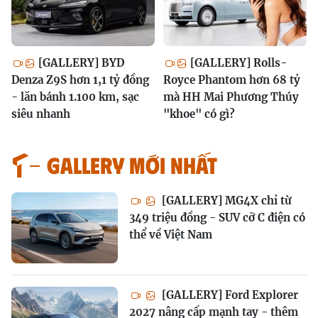
[GALLERY] BYD
[GALLERY] Rolls-
Denza Z9S hơn 1,1 tỷ đồng
Royce Phantom hơn 68 tỷ
- lăn bánh 1.100 km, sạc
mà HH Mai Phương Thúy
siêu nhanh
"khoe" có gì?
GALLERY MỚI NHẤT
[GALLERY] MG4X chỉ từ
349 triệu đồng - SUV cỡ C điện có
thể về Việt Nam
[GALLERY] Ford Explorer
2027 nâng cấp mạnh tay - thêm