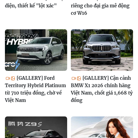
diện, thiết kế "lột xác"
riêng cho đại gia mê động
cơ W16
[GALLERY] Ford
[GALLERY] Cận cảnh
Territory Hybrid Platinum
BMW X1 2026 chính hãng
từ 710 triệu đồng, chờ về
Việt Nam, chốt giá 1,668 tỷ
Việt Nam
đồng