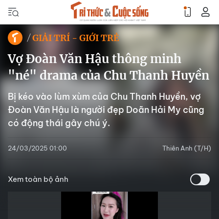
GIẢI TRÍ - GIỚI TRẺ
Vợ Đoàn Văn Hậu thông minh
"né" drama của Chu Thanh Huyền
Bị kéo vào lùm xùm của Chu Thanh Huyền, vợ
Đoàn Văn Hậu là người đẹp Doãn Hải My cũng
có động thái gây chú ý.
24/03/2025 01:00
Thiên Anh (T/H)
Xem toàn bộ ảnh