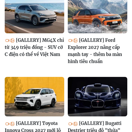
[GALLERY] MG4X chỉ
[GALLERY] Ford
từ 349 triệu đồng - SUV cỡ
Explorer 2027 nâng cấp
C điện có thể về Việt Nam
mạnh tay - thêm ba màn
hình tiêu chuẩn
[GALLERY] Toyota
[GALLERY] Bugatti
Innova Cross 2027 mới lộ
Destrier triệu đô "thửa"