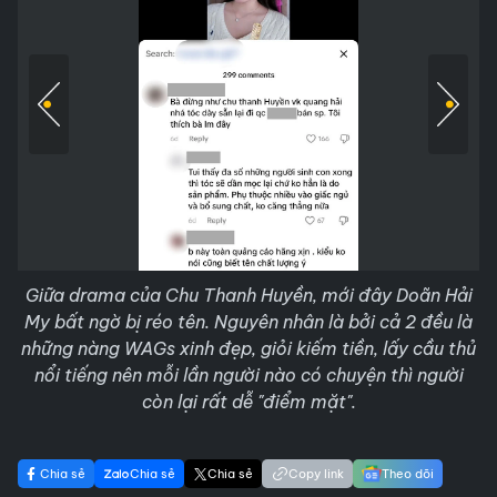
Giữa drama của Chu Thanh Huyền, mới đây Doãn Hải
My bất ngờ bị réo tên. Nguyên nhân là bởi cả 2 đều là
những nàng WAGs xinh đẹp, giỏi kiếm tiền, lấy cầu thủ
nổi tiếng nên mỗi lần người nào có chuyện thì người
còn lại rất dễ "điểm mặt".
Chia sẻ
Chia sẻ
Chia sẻ
Copy link
Theo dõi