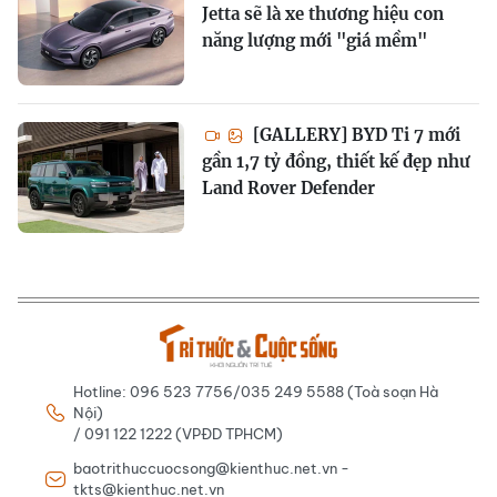
Jetta sẽ là xe thương hiệu con
năng lượng mới "giá mềm"
[GALLERY] BYD Ti 7 mới
gần 1,7 tỷ đồng, thiết kế đẹp như
Land Rover Defender
Hotline: 096 523 7756/035 249 5588 (Toà soạn Hà
Nội)
/ 091 122 1222 (VPĐD TPHCM)
baotrithuccuocsong@kienthuc.net.vn -
tkts@kienthuc.net.vn