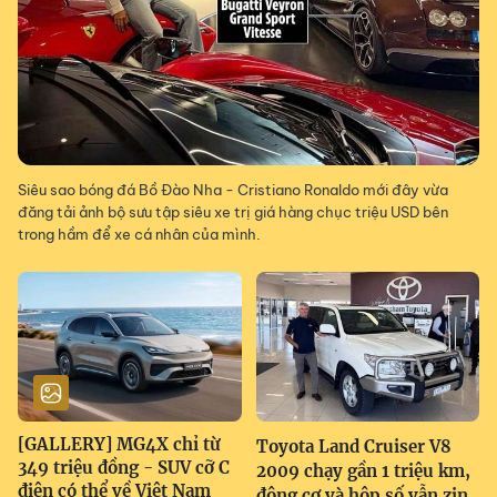
Siêu sao bóng đá Bồ Đào Nha - Cristiano Ronaldo mới đây vừa
đăng tải ảnh bộ sưu tập siêu xe trị giá hàng chục triệu USD bên
trong hầm để xe cá nhân của mình.
[GALLERY] MG4X chỉ từ
Toyota Land Cruiser V8
349 triệu đồng - SUV cỡ C
2009 chạy gần 1 triệu km,
điện có thể về Việt Nam
động cơ và hộp số vẫn zin