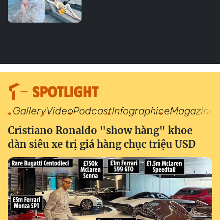
SPOTLIGHT
Gallery
Video
Podcast
Infographic
eMagazine
Cristiano Ronaldo "show hàng" khoe
dàn siêu xe trị giá hàng chục triệu USD