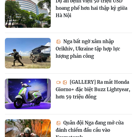
Dự án bệnh viện 50 triệu USD
hoang phế hơn hai thập kỷ giữa
Hà Nội
Nga bất ngờ xâm nhập
Orikhiv, Ukraine tập hợp lực
lượng phản công
[GALLERY] Ra mắt Honda
Giorno+ đặc biệt Buzz Lightyear,
hơn 59 triệu đồng
Quân đội Nga đang mở cửa
đánh chiếm đầu cầu vào