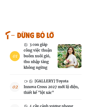
Đừng bỏ lỡ
3 con giáp
công việc thuận
buồm xuôi gió,
thu nhập tăng
không ngừng
[GALLERY] Toyota
Innova Cross 2027 mới lộ diện,
thiết kế "lột xác"
4 cây cảnh vượng phong