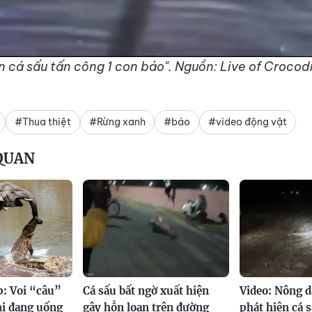
n cá sấu tấn công 1 con báo". Nguồn: Live of Crocodi
#Thua thiệt
#Rừng xanh
#báo
#video động vật
 QUAN
: Voi “câu”
Cá sấu bất ngờ xuất hiện
Video: Nông d
hi đang uống
gây hỗn loạn trên đường
phát hiện cá 