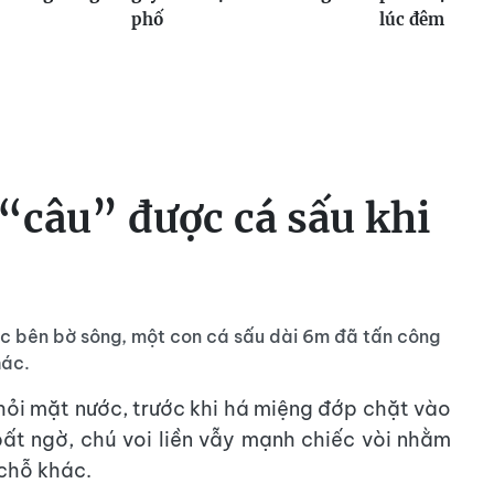
phố
lúc đêm
“câu” được cá sấu khi
ớc bên bờ sông, một con cá sấu dài 6m đã tấn công
hác.
khỏi mặt nước, trước khi há miệng đớp chặt vào
bất ngờ, chú voi liền vẫy mạnh chiếc vòi nhằm
 chỗ khác.