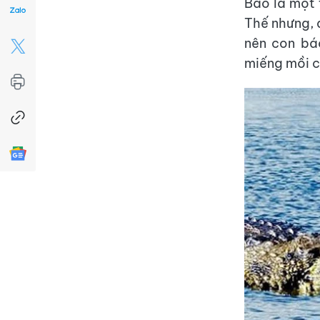
Báo là một 
Thế nhưng, 
nên con bá
miếng mồi c