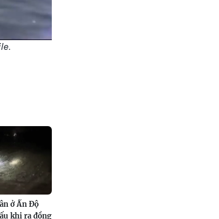
le.
ân ở Ấn Độ
sấu khi ra đồng