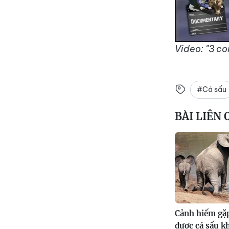
Video: "3 co
#Cá sấu
BÀI LIÊN
Cảnh hiếm gặp
được cá sấu k