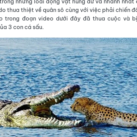
trong những loài động vật hung dữ và nhanh nhất 
do thua thiệt về quân sô cùng với việc phải chiến đ
o trong đoạn video dưới đây đã thua cuộc và bị
ủa 3 con cá sấu.