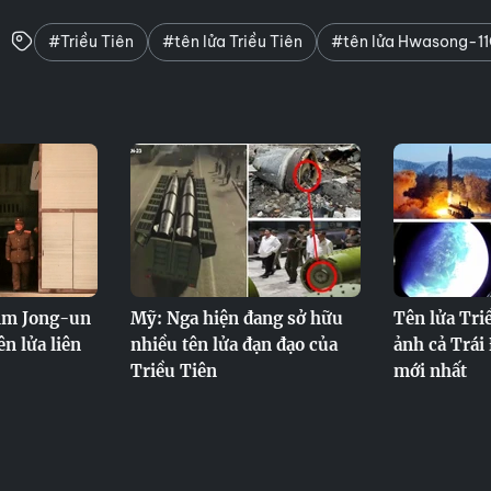
#Triều Tiên
#tên lửa Triều Tiên
#tên lửa Hwasong-1
im Jong-un
Mỹ: Nga hiện đang sở hữu
Tên lửa Tri
ên lửa liên
nhiều tên lửa đạn đạo của
ảnh cả Trái
Triều Tiên
mới nhất