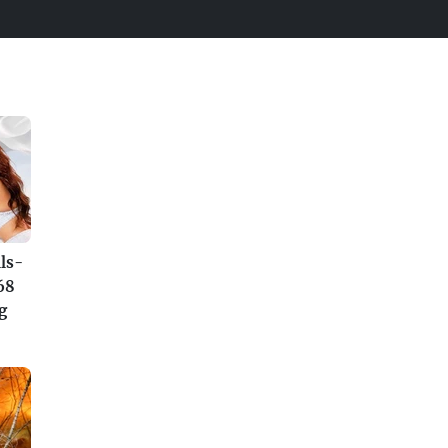
ls-
68
g