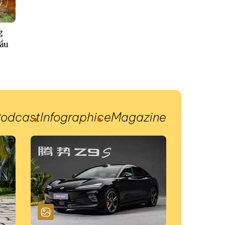
g
đầu
odcast
Infographic
eMagazine