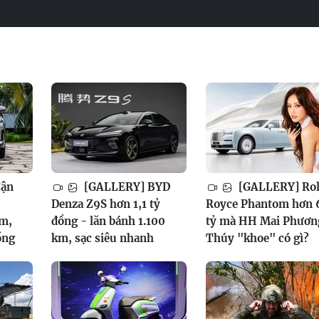
Cận
[GALLERY] BYD
[GALLERY] Rol
6
Denza Z9S hơn 1,1 tỷ
Royce Phantom hơn 
am,
đồng - lăn bánh 1.100
tỷ mà HH Mai Phươn
ồng
km, sạc siêu nhanh
Thúy "khoe" có gì?