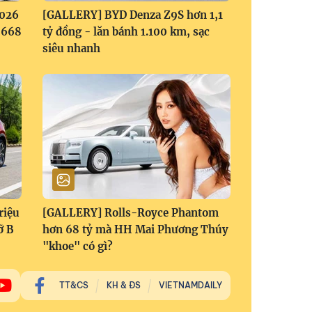
2026
[GALLERY] BYD Denza Z9S hơn 1,1
1,668
tỷ đồng - lăn bánh 1.100 km, sạc
siêu nhanh
riệu
[GALLERY] Rolls-Royce Phantom
ỡ B
hơn 68 tỷ mà HH Mai Phương Thúy
"khoe" có gì?
TT&CS
KH & ĐS
VIETNAMDAILY