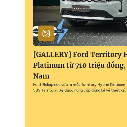
[GALLERY] Ford Territory 
Platinum từ 710 triệu đồng,
Nam
Ford Philippines vừa ra mắt Territory Hybrid Platinu
SUV Territory. Xe được nâng cấp đáng kể về thiết kế, 