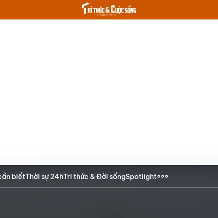
cần biết
Thời sự 24h
Tri thức & Đời sống
Spotlight