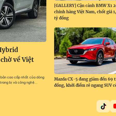
[GALLERY] Cận cảnh BMW X1 
chính hãng Việt Nam, chốt giá 
tỷ đồng
Hybrid
 chờ về Việt
m, bản cao cấp nhất của dòng
Mazda CX-5 đang giảm đến 69 t
trang bị và công nghệ...
đồng, khởi điểm rẻ ngang SUV c