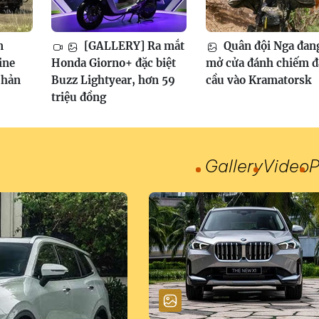
m
[GALLERY] Ra mắt
Quân đội Nga đan
ine
Honda Giorno+ đặc biệt
mở cửa đánh chiếm 
phản
Buzz Lightyear, hơn 59
cầu vào Kramatorsk
triệu đồng
Gallery
Video
P