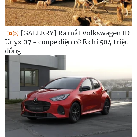
[GALLERY] Ra mắt Volkswagen ID.
Unyx 07 - coupe điện cỡ E chỉ 504 triệu
đồng