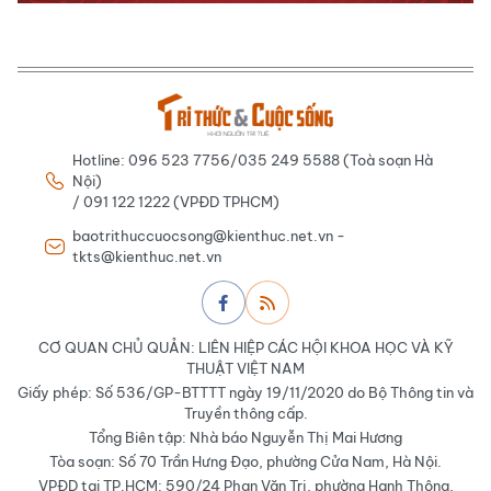
Hotline: 096 523 7756/035 249 5588 (Toà soạn Hà
Nội)
/ 091 122 1222 (VPĐD TPHCM)
baotrithuccuocsong@kienthuc.net.vn -
tkts@kienthuc.net.vn
CƠ QUAN CHỦ QUẢN: LIÊN HIỆP CÁC HỘI KHOA HỌC VÀ KỸ
THUẬT VIỆT NAM
Giấy phép: Số 536/GP-BTTTT ngày 19/11/2020 do Bộ Thông tin và
Truyền thông cấp.
Tổng Biên tập: Nhà báo Nguyễn Thị Mai Hương
Tòa soạn: Số 70 Trần Hưng Đạo, phường Cửa Nam, Hà Nội.
VPĐD tại TP.HCM: 590/24 Phan Văn Trị, phường Hạnh Thông,