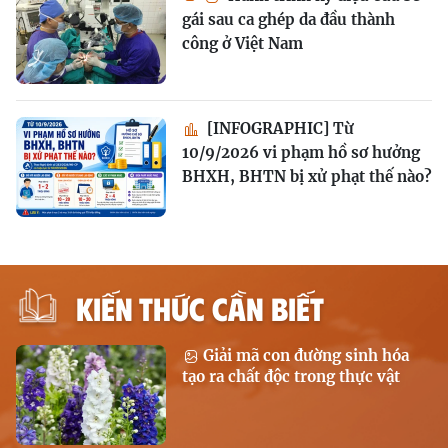
gái sau ca ghép da đầu thành
công ở Việt Nam
[INFOGRAPHIC] Từ
10/9/2026 vi phạm hồ sơ hưởng
BHXH, BHTN bị xử phạt thế nào?
KIẾN THỨC CẦN BIẾT
Giải mã con đường sinh hóa
tạo ra chất độc trong thực vật