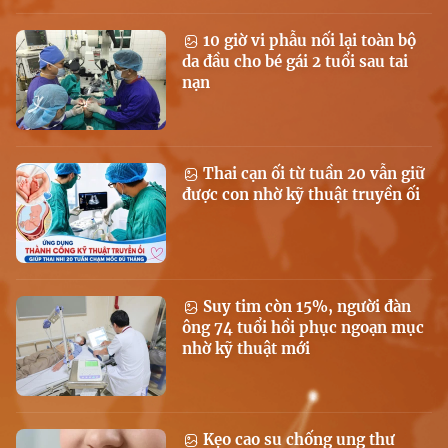
10 giờ vi phẫu nối lại toàn bộ
da đầu cho bé gái 2 tuổi sau tai
nạn
Thai cạn ối từ tuần 20 vẫn giữ
được con nhờ kỹ thuật truyền ối
Suy tim còn 15%, người đàn
ông 74 tuổi hồi phục ngoạn mục
nhờ kỹ thuật mới
Kẹo cao su chống ung thư