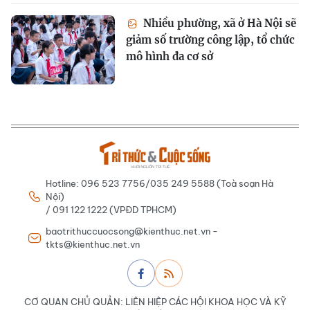
Nhiều phường, xã ở Hà Nội sẽ
giảm số trường công lập, tổ chức
mô hình đa cơ sở
Hotline: 096 523 7756/035 249 5588 (Toà soạn Hà
Nội)
/ 091 122 1222 (VPĐD TPHCM)
baotrithuccuocsong@kienthuc.net.vn -
tkts@kienthuc.net.vn
CƠ QUAN CHỦ QUẢN: LIÊN HIỆP CÁC HỘI KHOA HỌC VÀ KỸ