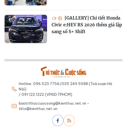
[GALLERY] Chi tiết Honda
Civic e:HEV RS 2026 thêm giả lập
sang số S+ Shift
Hotline: 096 523 7756/035 249 5588 (Toà soạn Hà
Nội)
/ 091 122 1222 (VPĐD TPHCM)
baotrithuccuocsong@kienthuc.net.vn -
tkts@kienthuc.net.vn