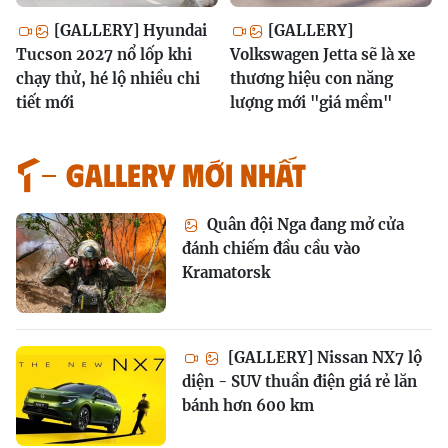
[GALLERY] Hyundai
[GALLERY]
Tucson 2027 nổ lốp khi
Volkswagen Jetta sẽ là xe
chạy thử, hé lộ nhiều chi
thương hiệu con năng
tiết mới
lượng mới "giá mềm"
GALLERY MỚI NHẤT
Quân đội Nga đang mở cửa
đánh chiếm đầu cầu vào
Kramatorsk
[GALLERY] Nissan NX7 lộ
diện - SUV thuần điện giá rẻ lăn
bánh hơn 600 km