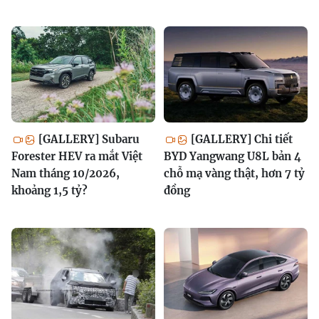
[GALLERY] Subaru
[GALLERY] Chi tiết
Forester HEV ra mắt Việt
BYD Yangwang U8L bản 4
Nam tháng 10/2026,
chỗ mạ vàng thật, hơn 7 tỷ
khoảng 1,5 tỷ?
đồng