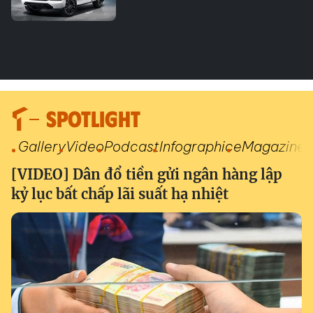
SPOTLIGHT
Gallery
Video
Podcast
Infographic
eMagazine
[VIDEO] Dân đổ tiền gửi ngân hàng lập
kỷ lục bất chấp lãi suất hạ nhiệt