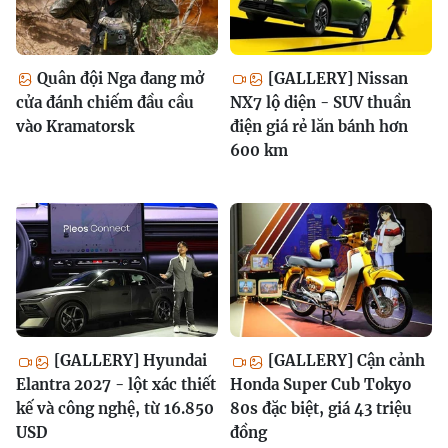
Quân đội Nga đang mở
[GALLERY] Nissan
cửa đánh chiếm đầu cầu
NX7 lộ diện - SUV thuần
vào Kramatorsk
điện giá rẻ lăn bánh hơn
600 km
[GALLERY] Hyundai
[GALLERY] Cận cảnh
Elantra 2027 - lột xác thiết
Honda Super Cub Tokyo
kế và công nghệ, từ 16.850
80s đặc biệt, giá 43 triệu
USD
đồng