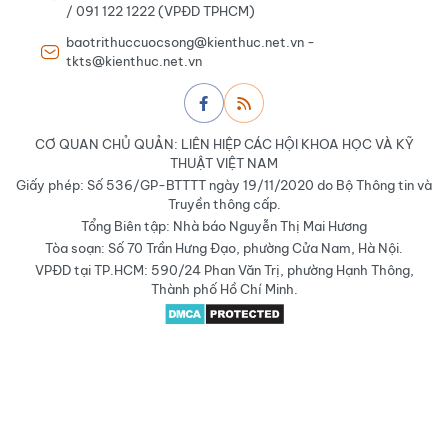
/ 091 122 1222 (VPĐD TPHCM)
baotrithuccuocsong@kienthuc.net.vn -
tkts@kienthuc.net.vn
CƠ QUAN CHỦ QUẢN: LIÊN HIỆP CÁC HỘI KHOA HỌC VÀ KỸ
THUẬT VIỆT NAM
Giấy phép: Số 536/GP-BTTTT ngày 19/11/2020 do Bộ Thông tin và
Truyền thông cấp.
Tổng Biên tập: Nhà báo Nguyễn Thị Mai Hương
Tòa soạn: Số 70 Trần Hưng Đạo, phường Cửa Nam, Hà Nội.
VPĐD tại TP.HCM: 590/24 Phan Văn Trị, phường Hạnh Thông,
Thành phố Hồ Chí Minh.