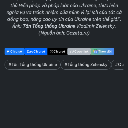
thủ Hiến pháp và pháp luật của Ukraine, thực hiện
nghĩa vụ và trách nhiệm của mình vì lợi ích của tất cả
đồng bào, nâng cao uy tín của Ukraine trên thế giới".
Ảnh:
Tân Tổng thống Ukraine
Vladimir Zelensky.
(Nguồn ảnh: Gazeta.ru)
Chia sẻ
Chia sẻ
Chia sẻ
Copy link
Theo dõi
#Tân Tổng thống Ukraine
#Tổng thống Zelensky
#Quốc 