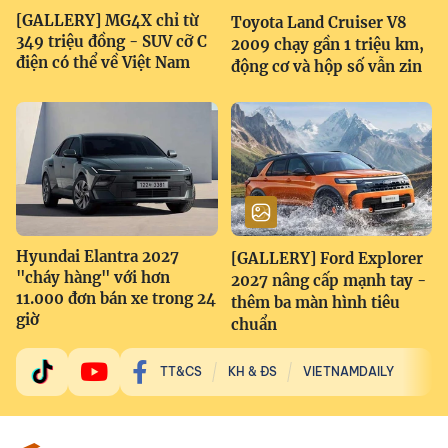
[GALLERY] MG4X chỉ từ
Toyota Land Cruiser V8
349 triệu đồng - SUV cỡ C
2009 chạy gần 1 triệu km,
điện có thể về Việt Nam
động cơ và hộp số vẫn zin
Hyundai Elantra 2027
[GALLERY] Ford Explorer
"cháy hàng" với hơn
2027 nâng cấp mạnh tay -
11.000 đơn bán xe trong 24
thêm ba màn hình tiêu
giờ
chuẩn
TT&CS
KH & ĐS
VIETNAMDAILY