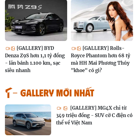
[GALLERY] BYD
[GALLERY] Rolls-
Denza Z9S hơn 1,1 tỷ đồng
Royce Phantom hơn 68 tỷ
- lăn bánh 1.100 km, sạc
mà HH Mai Phương Thúy
siêu nhanh
"khoe" có gì?
GALLERY MỚI NHẤT
[GALLERY] MG4X chỉ từ
349 triệu đồng - SUV cỡ C điện có
thể về Việt Nam