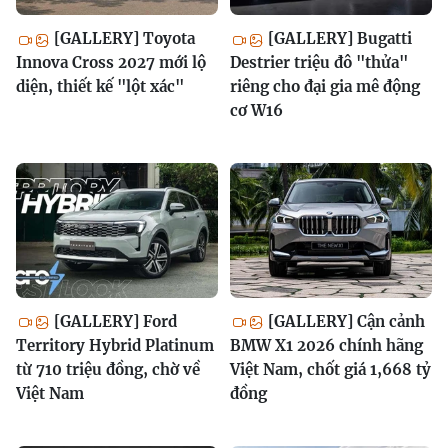
[GALLERY] Toyota
[GALLERY] Bugatti
Innova Cross 2027 mới lộ
Destrier triệu đô "thửa"
diện, thiết kế "lột xác"
riêng cho đại gia mê động
cơ W16
[GALLERY] Ford
[GALLERY] Cận cảnh
Territory Hybrid Platinum
BMW X1 2026 chính hãng
từ 710 triệu đồng, chờ về
Việt Nam, chốt giá 1,668 tỷ
Việt Nam
đồng