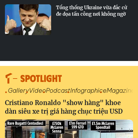
Tổng thống Ukraine vừa đắc cử
đe dọa tấn công nơi không ngờ
SPOTLIGHT
Gallery
Video
Podcast
Infographic
eMagazine
Cristiano Ronaldo "show hàng" khoe
dàn siêu xe trị giá hàng chục triệu USD