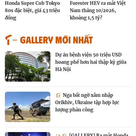
Honda Super Cub Tokyo
Forester HEV ra mắt Việt
80s đặc biệt, giá 43 triệu
Nam tháng 10/2026,
đồng
khoảng 1,5 tỷ?
GALLERY MỚI NHẤT
Dự án bệnh viện 50 triệu USD
hoang phế hơn hai thập kỷ giữa
Hà Nội
Nga bất ngờ xâm nhập
Orikhiv, Ukraine tập hợp lực
lượng phản công
[GALLERY] Ra mắt Honda