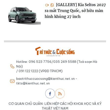
[GALLERY] Kia Seltos 2027
ra mắt Trung Quốc, sở hữu màn
hình khủng 27 inch
Hotline: 096 523 7756/035 249 5588 (Toà soạn Hà
Nội)
/ 091 122 1222 (VPĐD TPHCM)
baotrithuccuocsong@kienthuc.net.vn -
tkts@kienthuc.net.vn
CƠ QUAN CHỦ QUẢN: LIÊN HIỆP CÁC HỘI KHOA HỌC VÀ KỸ
THUẬT VIỆT NAM