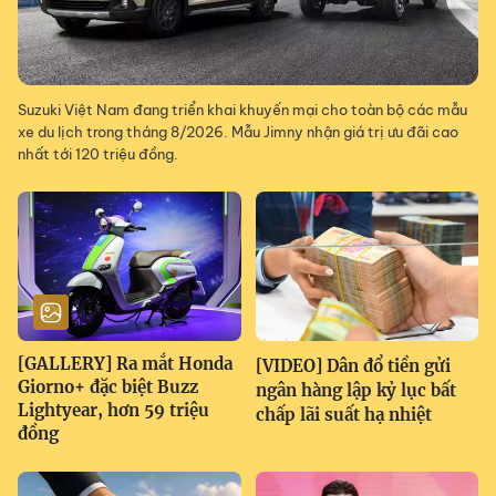
Suzuki Việt Nam đang triển khai khuyến mại cho toàn bộ các mẫu
xe du lịch trong tháng 8/2026. Mẫu Jimny nhận giá trị ưu đãi cao
nhất tới 120 triệu đồng.
[GALLERY] Ra mắt Honda
[VIDEO] Dân đổ tiền gửi
Giorno+ đặc biệt Buzz
ngân hàng lập kỷ lục bất
Lightyear, hơn 59 triệu
chấp lãi suất hạ nhiệt
đồng