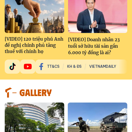
[VIDEO] 120 triệu phú Anh
[VIDEO] Doanh nhân 23
đề nghị chính phủ tăng
tuổi sở hữu tài sản gần
thuế với chính họ
6.000 tỷ đồng là ai?
TT&CS
KH & ĐS
VIETNAMDAILY
GALLERY