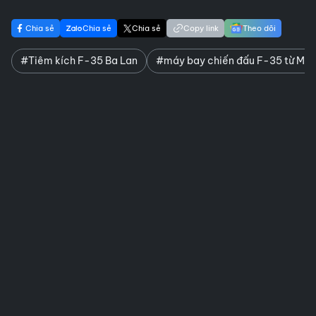
Chia sẻ
Chia sẻ
Chia sẻ
Copy link
Theo dõi
#Tiêm kích F-35 Ba Lan
#máy bay chiến đấu F-35 từ Mỹ