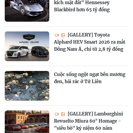
kích mặt đất" Hennessey
Blackbird hơn 65 tỷ đồng
[GALLERY] Toyota
Alphard HEV Smart 2026 ra mắt
Đông Nam Á, chỉ từ 2,8 tỷ đồng
Cuộc sống ngột ngạt bên mương
đen, bãi rác ở Tứ Liên
[GALLERY] Lamborghini
Revuelto Miura 60° Homage -
"siêu bò" kỷ niệm 60 năm