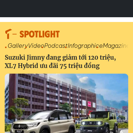
SPOTLIGHT
Gallery
Video
Podcast
Infographic
eMagazine
Suzuki Jimny đang giảm tới 120 triệu,
XL7 Hybrid ưu đãi 75 triệu đồng