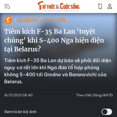
QUÂN SỰ - THẾ GIỚI
Tiêm kích F-35 Ba Lan 'tuyệt
chủng' khi S-400 Nga hiện diện
tại Belarus?
Tiêm kích F-35 Ba Lan dự báo sẽ phải đối diện
nguy cơ rất lớn khi Nga đưa tổ hợp phòng
không S-400 tới Grodno và Baranovichi của
Belarus.
16/11/2021 08:40
Theo Việt Dũng/ANTĐ
Xem toàn bộ ảnh