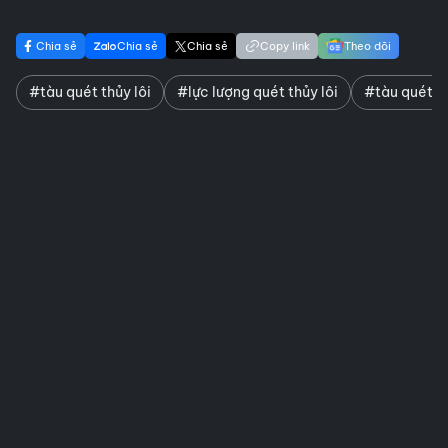
Chia sẻ
Chia sẻ
Chia sẻ
Copy link
Theo dõi
#tàu quét thủy lôi
#lực lượng quét thủy lôi
#tàu quét th