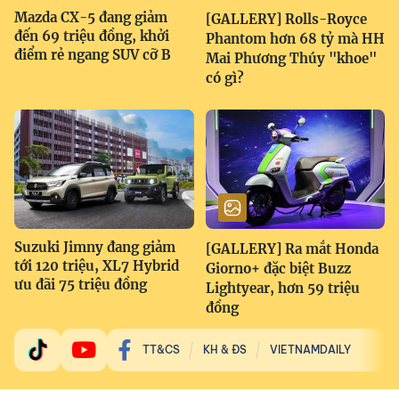
Mazda CX-5 đang giảm
[GALLERY] Rolls-Royce
đến 69 triệu đồng, khởi
Phantom hơn 68 tỷ mà HH
điểm rẻ ngang SUV cỡ B
Mai Phương Thúy "khoe"
có gì?
Suzuki Jimny đang giảm
[GALLERY] Ra mắt Honda
tới 120 triệu, XL7 Hybrid
Giorno+ đặc biệt Buzz
ưu đãi 75 triệu đồng
Lightyear, hơn 59 triệu
đồng
TT&CS
KH & ĐS
VIETNAMDAILY