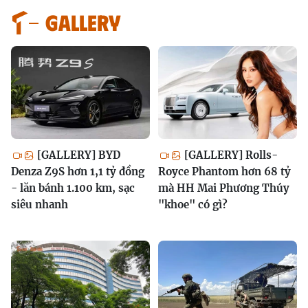
GALLERY
[GALLERY] BYD
[GALLERY] Rolls-
Denza Z9S hơn 1,1 tỷ đồng
Royce Phantom hơn 68 tỷ
- lăn bánh 1.100 km, sạc
mà HH Mai Phương Thúy
siêu nhanh
"khoe" có gì?