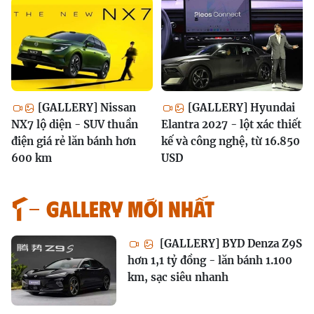
[GALLERY] Nissan
[GALLERY] Hyundai
NX7 lộ diện - SUV thuần
Elantra 2027 - lột xác thiết
điện giá rẻ lăn bánh hơn
kế và công nghệ, từ 16.850
600 km
USD
GALLERY MỚI NHẤT
[GALLERY] BYD Denza Z9S
hơn 1,1 tỷ đồng - lăn bánh 1.100
km, sạc siêu nhanh