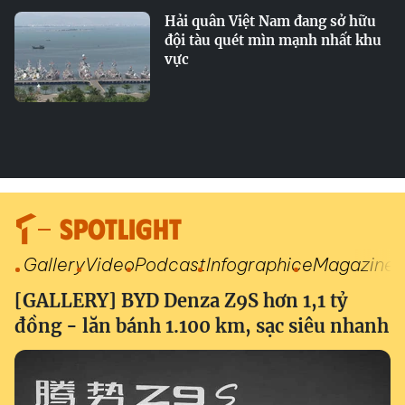
Hải quân Việt Nam đang sở hữu
đội tàu quét mìn mạnh nhất khu
vực
SPOTLIGHT
Gallery
Video
Podcast
Infographic
eMagazine
[GALLERY] BYD Denza Z9S hơn 1,1 tỷ
đồng - lăn bánh 1.100 km, sạc siêu nhanh