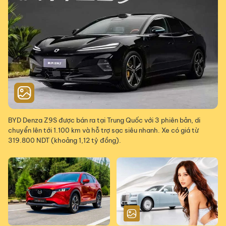
BYD Denza Z9S được bán ra tại Trung Quốc với 3 phiên bản, di
chuyển lên tới 1.100 km và hỗ trợ sạc siêu nhanh. Xe có giá từ
319.800 NDT (khoảng 1,12 tỷ đồng).