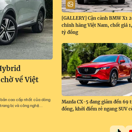
[GALLERY] Cận cảnh BMW X1 
chính hãng Việt Nam, chốt giá 
tỷ đồng
Hybrid
 chờ về Việt
m, bản cao cấp nhất của dòng
Mazda CX-5 đang giảm đến 69 t
trang bị và công nghệ...
đồng, khởi điểm rẻ ngang SUV c