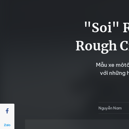
"Soi" 
Rough Cr
Mẫu xe môtô 
với những h
Nguyễn Nam