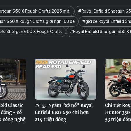
hotgun 650 X Rough Crafts 2025 mới
#Royal Enfield Shotgun 65
un 650 X Rough Crafts giới hạn 100 xe
#giá xe Royal Enfield S
eld Shotgun 650 X Rough Crafts
#Royal Enfield Shotgun 650 X 
eld Classic
Ngắm "xế nổ" Royal
Chi tiết Roy
 đồng - cổ
Enfield Bear 650 chỉ hơn
Hunter 350 
p công nghệ
214 triệu đồng
53 triệu đồ