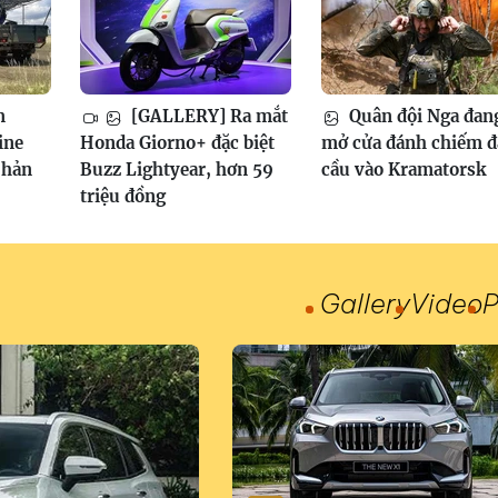
m
[GALLERY] Ra mắt
Quân đội Nga đan
ine
Honda Giorno+ đặc biệt
mở cửa đánh chiếm 
phản
Buzz Lightyear, hơn 59
cầu vào Kramatorsk
triệu đồng
Gallery
Video
P