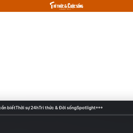
cần biết
Thời sự 24h
Tri thức & Đời sống
Spotlight