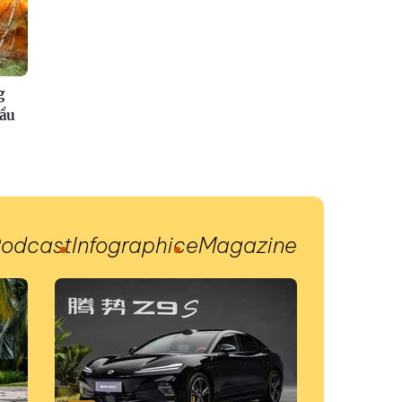
g
đầu
odcast
Infographic
eMagazine