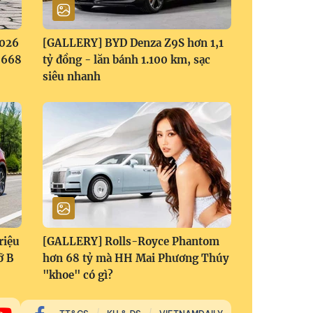
2026
[GALLERY] BYD Denza Z9S hơn 1,1
1,668
tỷ đồng - lăn bánh 1.100 km, sạc
siêu nhanh
riệu
[GALLERY] Rolls-Royce Phantom
ỡ B
hơn 68 tỷ mà HH Mai Phương Thúy
"khoe" có gì?