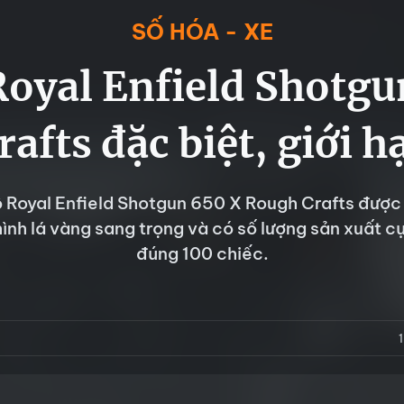
SỐ HÓA - XE
Royal Enfield Shotgu
afts đặc biệt, giới h
Royal Enfield Shotgun 650 X Rough Crafts được 
ình lá vàng sang trọng và có số lượng sản xuất c
đúng 100 chiếc.