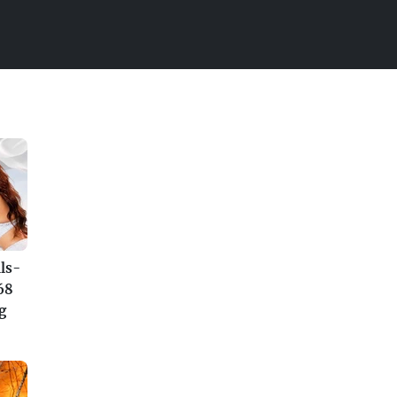
ls-
68
g