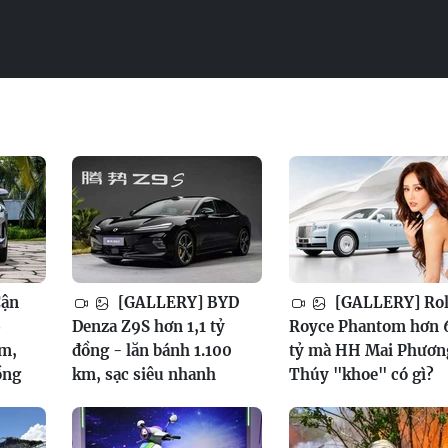
Cận
[GALLERY] BYD
[GALLERY] Rol
6
Denza Z9S hơn 1,1 tỷ
Royce Phantom hơn 
am,
đồng - lăn bánh 1.100
tỷ mà HH Mai Phươn
ồng
km, sạc siêu nhanh
Thúy "khoe" có gì?