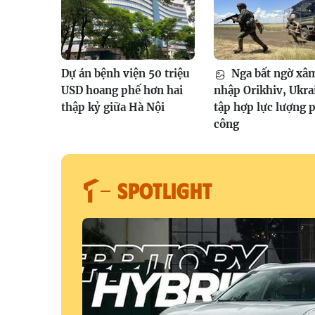
Dự án bệnh viện 50 triệu
Nga bất ngờ xâ
USD hoang phế hơn hai
nhập Orikhiv, Ukra
thập kỷ giữa Hà Nội
tập hợp lực lượng 
công
SPOTLIGHT