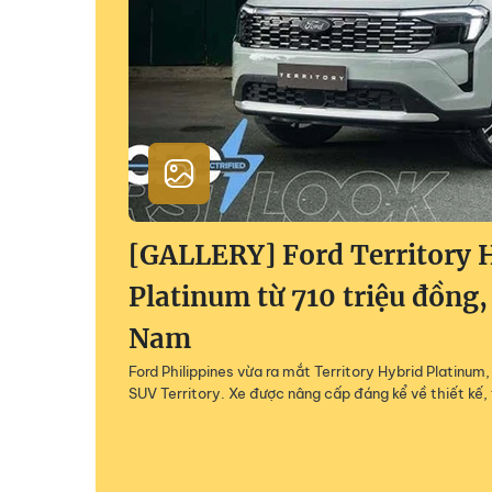
[GALLERY] Ford Territory 
Platinum từ 710 triệu đồng,
Nam
Ford Philippines vừa ra mắt Territory Hybrid Platinu
SUV Territory. Xe được nâng cấp đáng kể về thiết kế, 