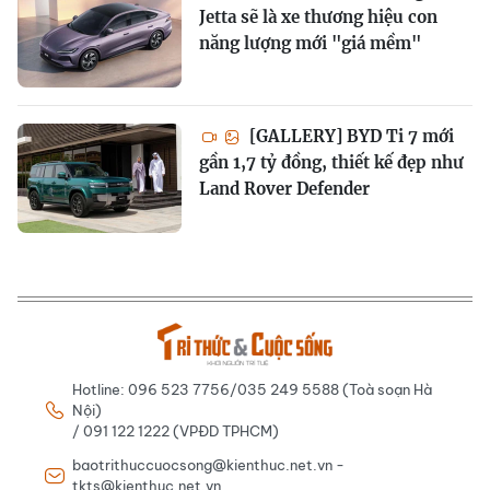
Jetta sẽ là xe thương hiệu con
năng lượng mới "giá mềm"
[GALLERY] BYD Ti 7 mới
gần 1,7 tỷ đồng, thiết kế đẹp như
Land Rover Defender
Hotline: 096 523 7756/035 249 5588 (Toà soạn Hà
Nội)
/ 091 122 1222 (VPĐD TPHCM)
baotrithuccuocsong@kienthuc.net.vn -
tkts@kienthuc.net.vn