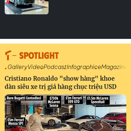
SPOTLIGHT
Gallery
Video
Podcast
Infographic
eMagazine
Cristiano Ronaldo "show hàng" khoe
dàn siêu xe trị giá hàng chục triệu USD