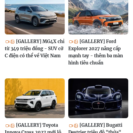
[GALLERY] MG4X chỉ
[GALLERY] Ford
từ 349 triệu đồng - SUV cỡ
Explorer 2027 nâng cấp
C điện có thể về Việt Nam
mạnh tay - thêm ba màn
hình tiêu chuẩn
[GALLERY] Toyota
[GALLERY] Bugatti
Innova Cross 2027 mới lộ
Destrier triệu đô "thửa"