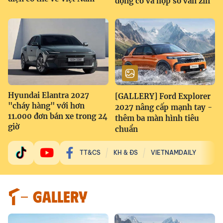
động cơ và hộp số vẫn zin
Hyundai Elantra 2027
[GALLERY] Ford Explorer
"cháy hàng" với hơn
2027 nâng cấp mạnh tay -
11.000 đơn bán xe trong 24
thêm ba màn hình tiêu
giờ
chuẩn
TT&CS
KH & ĐS
VIETNAMDAILY
GALLERY