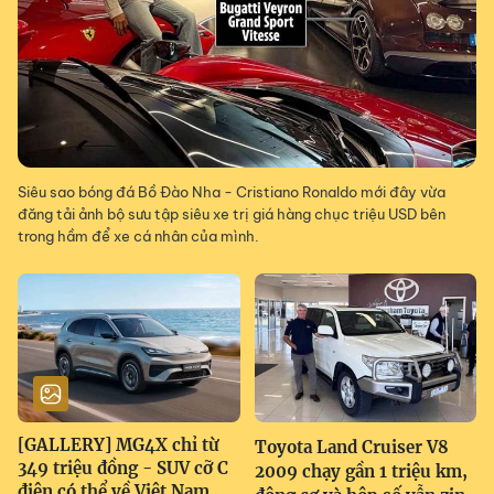
Siêu sao bóng đá Bồ Đào Nha - Cristiano Ronaldo mới đây vừa
đăng tải ảnh bộ sưu tập siêu xe trị giá hàng chục triệu USD bên
trong hầm để xe cá nhân của mình.
[GALLERY] MG4X chỉ từ
Toyota Land Cruiser V8
349 triệu đồng - SUV cỡ C
2009 chạy gần 1 triệu km,
điện có thể về Việt Nam