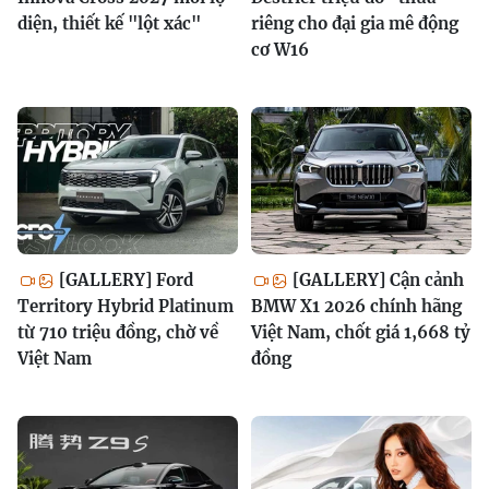
diện, thiết kế "lột xác"
riêng cho đại gia mê động
cơ W16
[GALLERY] Ford
[GALLERY] Cận cảnh
Territory Hybrid Platinum
BMW X1 2026 chính hãng
từ 710 triệu đồng, chờ về
Việt Nam, chốt giá 1,668 tỷ
Việt Nam
đồng