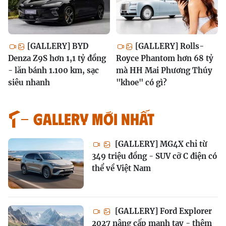
[GALLERY] BYD
[GALLERY] Rolls-
Denza Z9S hơn 1,1 tỷ đồng
Royce Phantom hơn 68 tỷ
- lăn bánh 1.100 km, sạc
mà HH Mai Phương Thúy
siêu nhanh
"khoe" có gì?
GALLERY MỚI NHẤT
[GALLERY] MG4X chỉ từ
349 triệu đồng - SUV cỡ C điện có
thể về Việt Nam
[GALLERY] Ford Explorer
2027 nâng cấp mạnh tay - thêm