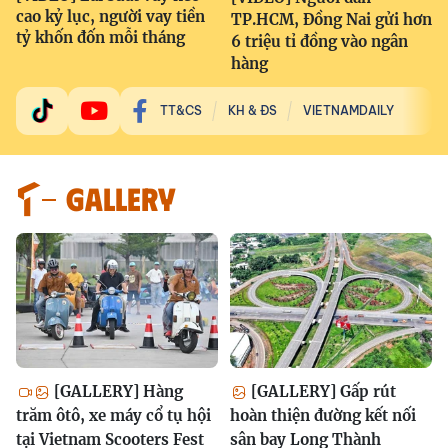
cao kỷ lục, người vay tiền
TP.HCM, Đồng Nai gửi hơn
tỷ khốn đốn mỗi tháng
6 triệu tỉ đồng vào ngân
hàng
TT&CS
KH & ĐS
VIETNAMDAILY
GALLERY
[GALLERY] Hàng
[GALLERY] Gấp rút
trăm ôtô, xe máy cổ tụ hội
hoàn thiện đường kết nối
tại Vietnam Scooters Fest
sân bay Long Thành