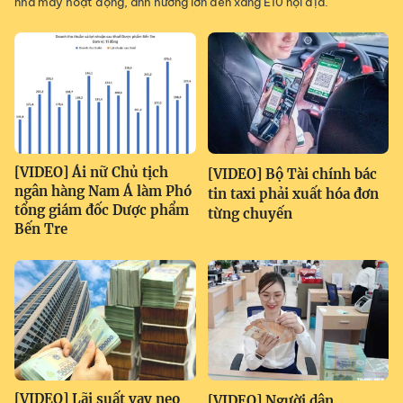
nhà máy hoạt động, ảnh hưởng lớn đến xăng E10 nội địa.
[VIDEO] Ái nữ Chủ tịch
[VIDEO] Bộ Tài chính bác
ngân hàng Nam Á làm Phó
tin taxi phải xuất hóa đơn
tổng giám đốc Dược phẩm
từng chuyến
Bến Tre
[VIDEO] Lãi suất vay neo
[VIDEO] Người dân