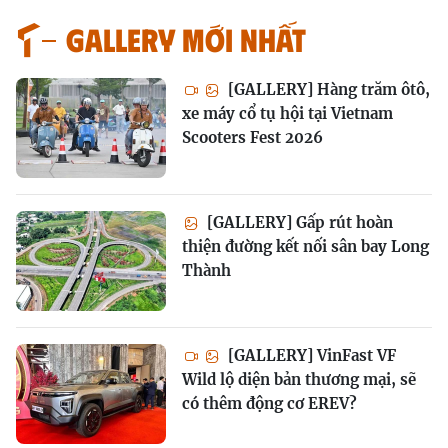
GALLERY MỚI NHẤT
[GALLERY] Hàng trăm ôtô,
xe máy cổ tụ hội tại Vietnam
Scooters Fest 2026
[GALLERY] Gấp rút hoàn
thiện đường kết nối sân bay Long
Thành
[GALLERY] VinFast VF
Wild lộ diện bản thương mại, sẽ
có thêm động cơ EREV?