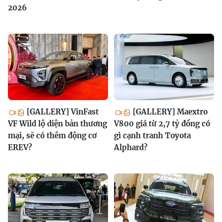
2026
[GALLERY] VinFast
[GALLERY] Maextro
VF Wild lộ diện bản thương
V800 giá từ 2,7 tỷ đồng có
mại, sẽ có thêm động cơ
gì cạnh tranh Toyota
EREV?
Alphard?