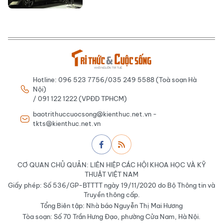
Hotline: 096 523 7756/035 249 5588 (Toà soạn Hà
Nội)
/ 091 122 1222 (VPĐD TPHCM)
baotrithuccuocsong@kienthuc.net.vn -
tkts@kienthuc.net.vn
CƠ QUAN CHỦ QUẢN: LIÊN HIỆP CÁC HỘI KHOA HỌC VÀ KỸ
THUẬT VIỆT NAM
Giấy phép: Số 536/GP-BTTTT ngày 19/11/2020 do Bộ Thông tin và
Truyền thông cấp.
Tổng Biên tập: Nhà báo Nguyễn Thị Mai Hương
Tòa soạn: Số 70 Trần Hưng Đạo, phường Cửa Nam, Hà Nội.