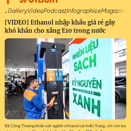
Gallery
Video
Podcast
Infographic
eMagazine
[VIDEO] Ethanol nhập khẩu giá rẻ gây
khó khăn cho xăng E10 trong nước
Bộ Công Thương khảo sát ngành ethanol tại miền Trung, chỉ còn ba