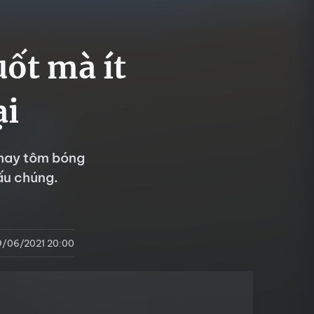
uốt mà ít
ại
h hay tôm bóng
ấu chúng.
9/06/2021 20:00