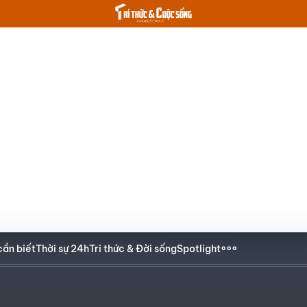
cần biết
Thời sự 24h
Tri thức & Đời sống
Spotlight