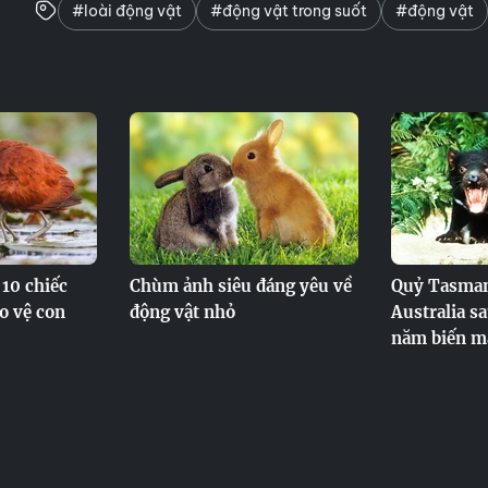
#loài động vật
#động vật trong suốt
#động vật
 10 chiếc
Chùm ảnh siêu đáng yêu về
Quỷ Tasmani
o vệ con
động vật nhỏ
Australia s
năm biến m