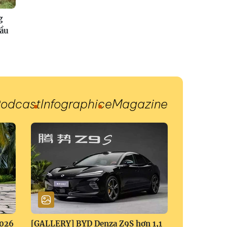
g
đầu
odcast
Infographic
eMagazine
2026
[GALLERY] BYD Denza Z9S hơn 1,1