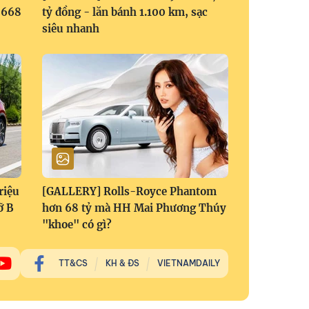
1,668
tỷ đồng - lăn bánh 1.100 km, sạc
siêu nhanh
riệu
[GALLERY] Rolls-Royce Phantom
ỡ B
hơn 68 tỷ mà HH Mai Phương Thúy
"khoe" có gì?
TT&CS
KH & ĐS
VIETNAMDAILY