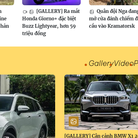
m
[GALLERY] Ra mắt
Quân đội Nga đan
ine
Honda Giorno+ đặc biệt
mở cửa đánh chiếm 
phản
Buzz Lightyear, hơn 59
cầu vào Kramatorsk
triệu đồng
Gallery
Video
P
[GALLERY] Cận cảnh BMW X1 