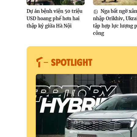
Dự án bệnh viện 50 triệu
Nga bất ngờ xâ
USD hoang phế hơn hai
nhập Orikhiv, Ukra
thập kỷ giữa Hà Nội
tập hợp lực lượng 
công
SPOTLIGHT