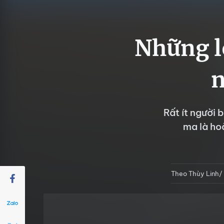
Những lo
n
Rất ít người 
ma là ho
Theo Thùy Linh