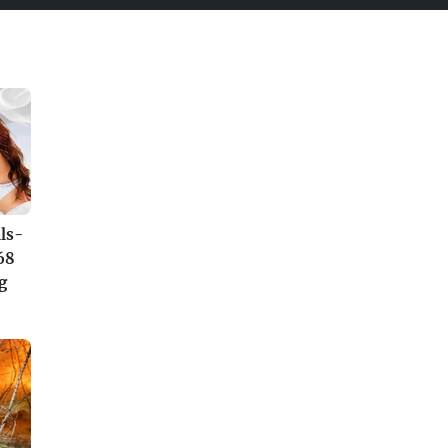
ls-
68
g