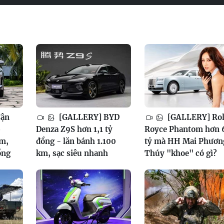
Cận
[GALLERY] BYD
[GALLERY] Rol
6
Denza Z9S hơn 1,1 tỷ
Royce Phantom hơn 
am,
đồng - lăn bánh 1.100
tỷ mà HH Mai Phươn
ồng
km, sạc siêu nhanh
Thúy "khoe" có gì?