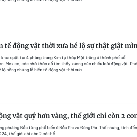
n tế động vật thời xưa hé lộ sự thật giật mì
 khai quật tại 4 phòng trong Kim tự tháp Mặt trăng ở thành phố cổ
n, Mexico, các nhà khảo cổ tìm thấy xương của nhiều loài động vật. Ph
é lộ bằng chứng lễ hiến tế động vật thời xưa.
ộng vật quý hơn vàng, thế giới chỉ còn 2 co
ắng phương Bắc từng phổ biến ở Bắc Phi và Đông Phi. Thế nhưng, tính đến
24, thế giới chỉ còn 2 cá thể.