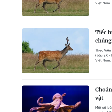
Việt Nam. 
Tiếc h
chủng 
Theo Viện 
(bậc EX - 
Việt Nam. 
Choáng
vật
Một số loà