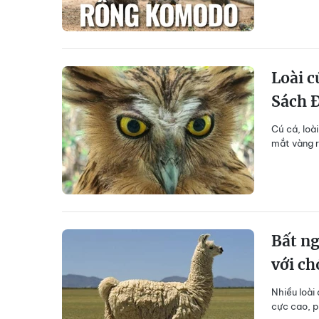
Loài c
Sách 
Cú cá, loà
mắt vàng r
Bất ng
với ch
Nhiều loài
cực cao, p