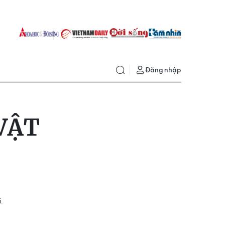
Đăng nhập
VẬT
.