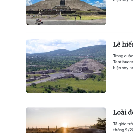
Lễ hiế
Trong cuộc
Teotihuaca
hiện này h
Loài đ
Tê giác tr
tháng 9/20