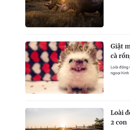
Giật m
cà rồn
Loài động 
ngoại hình
Loài đ
2 con