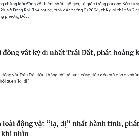
ng những loài động vật hiếm nhất thế giới, tê giác trắng phương Bắc từn
 Phi và Đông Phi. Thế nhưng, tính đến tháng 9/2024, thế giới chỉ còn 2 c
ắng phương Bắc.
i động vật kỳ dị nhất Trái Đất, phát hoảng 
i động vật Trên Trái đất, không chỉ có hình dáng độc đáo mà còn có nhữ
hói quen "lạ, dị".
 loài động vật “lạ, dị” nhất hành tinh, phá
 khi nhìn