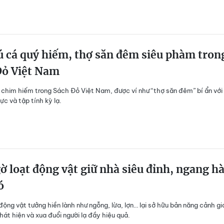
ú cá quý hiếm, thợ săn đêm siêu phàm tron
Đỏ Việt Nam
i chim hiếm trong Sách Đỏ Việt Nam, được ví như “thợ săn đêm” bí ẩn với
ực và tập tính kỳ lạ.
ờ loạt động vật giữ nhà siêu đỉnh, ngang h
ó
 động vật tưởng hiền lành như ngỗng, lừa, lợn… lại sở hữu bản năng cảnh gi
hát hiện và xua đuổi người lạ đầy hiệu quả.