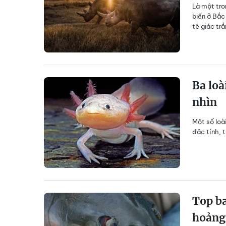
Là một tro
biến ở Bắc
tê giác tr
Ba loà
nhìn
Một số loà
đặc tính, t
Top ba
hoảng