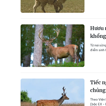
Hươu n
khổng
Từ nai sừn
điểm sinh 
Tiếc n
chủng 
Theo Viện 
(bậc EX - 