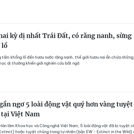
ai kỳ dị nhất Trái Đất, có răng nanh, sừng
 lồ
g tấm khổng lồ đến hươu nước răng nanh, thế giới hươu nai ẩn chứa nhữn
học dị thường khiến giới nghiên cứu bất ngờ.
gẩn ngơ 5 loài động vật quý hơn vàng tuyệt
tại Việt Nam
Hàn lâm Khoa học và Công nghệ Việt Nam, 5 loài động vật đã bị tuyệt 
Extinct) hoặc tuyệt chủng trong tự nhiên (bậc EW - Extinct in the Wild) 