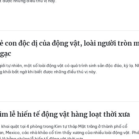
ết được những điều thú vị này.
ẻ con độc dị của động vật, loài người tròn 
ngạc
iới tự nhiên, một số loài động vật có quá trình sinh sản độc đáo, kỳ lạ. N
g khỏi bất ngờ khi biết được những điều thú vị này.
im lễ hiến tế động vật hàng loạt thời xưa
 khai quật tại 4 phòng trong Kim tự tháp Mặt trăng ở thành phố cổ
n, Mexico, các nhà khảo cổ tìm thấy xương của nhiều loài động vật. Ph
é lộ bằng chứng lễ hiến tế động vật thời xưa.