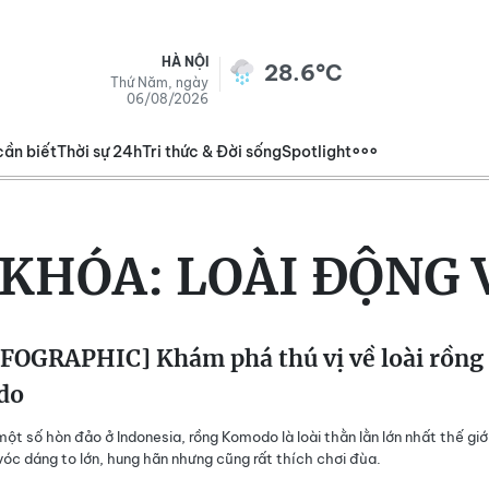
HÀ NỘI
28.6°C
Thứ Năm, ngày
06/08/2026
cần biết
Thời sự 24h
Tri thức & Đời sống
Spotlight
 KHÓA:
LOÀI ĐỘNG 
FOGRAPHIC] Khám phá thú vị về loài rồng
do
một số hòn đảo ở Indonesia, rồng Komodo là loài thằn lằn lớn nhất thế giới
óc dáng to lớn, hung hãn nhưng cũng rất thích chơi đùa.