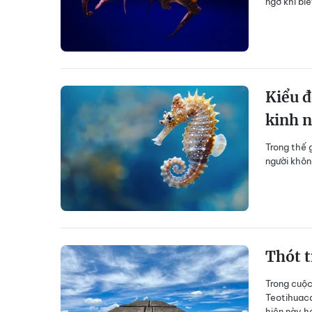
ngờ khi bi
Kiểu đ
kinh 
Trong thế g
người khôn
Thót t
Trong cuộc
Teotihuaca
hiện này h