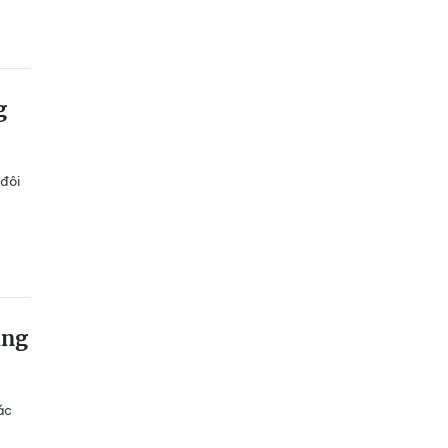
g
 đôi
àng
ác