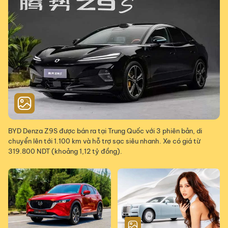
BYD Denza Z9S được bán ra tại Trung Quốc với 3 phiên bản, di
chuyển lên tới 1.100 km và hỗ trợ sạc siêu nhanh. Xe có giá từ
319.800 NDT (khoảng 1,12 tỷ đồng).