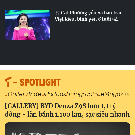
Cát Phượng yêu xa bạn trai
Việt kiều, bình yên ở tuổi 54
SPOTLIGHT
Gallery
Video
Podcast
Infographic
eMagazine
[GALLERY] BYD Denza Z9S hơn 1,1 tỷ
đồng - lăn bánh 1.100 km, sạc siêu nhanh