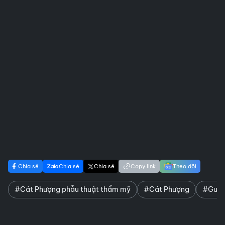
Chia sẻ
Chia sẻ
Chia sẻ
Copy link
Theo dõi
#Cát Phượng phẫu thuật thẩm mỹ
#Cát Phượng
#Gươn