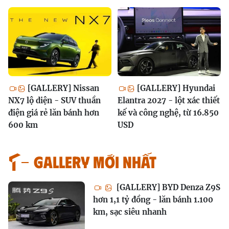
[GALLERY] Nissan
[GALLERY] Hyundai
NX7 lộ diện - SUV thuần
Elantra 2027 - lột xác thiết
điện giá rẻ lăn bánh hơn
kế và công nghệ, từ 16.850
600 km
USD
GALLERY MỚI NHẤT
[GALLERY] BYD Denza Z9S
hơn 1,1 tỷ đồng - lăn bánh 1.100
km, sạc siêu nhanh