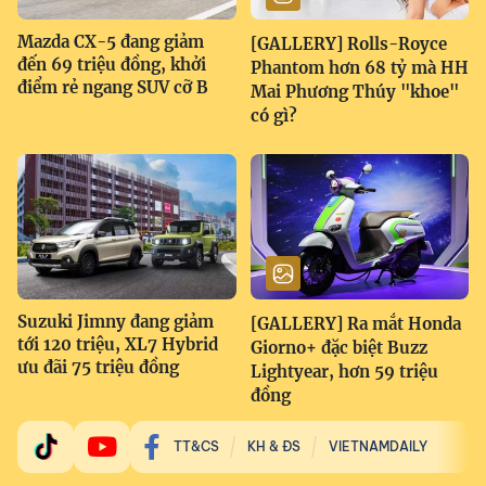
Mazda CX-5 đang giảm
[GALLERY] Rolls-Royce
đến 69 triệu đồng, khởi
Phantom hơn 68 tỷ mà HH
điểm rẻ ngang SUV cỡ B
Mai Phương Thúy "khoe"
có gì?
Suzuki Jimny đang giảm
[GALLERY] Ra mắt Honda
tới 120 triệu, XL7 Hybrid
Giorno+ đặc biệt Buzz
ưu đãi 75 triệu đồng
Lightyear, hơn 59 triệu
đồng
TT&CS
KH & ĐS
VIETNAMDAILY