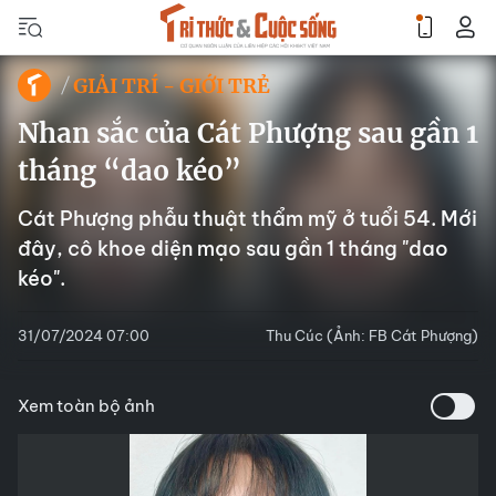
GIẢI TRÍ - GIỚI TRẺ
Nhan sắc của Cát Phượng sau gần 1
tháng “dao kéo”
Cát Phượng phẫu thuật thẩm mỹ ở tuổi 54. Mới
đây, cô khoe diện mạo sau gần 1 tháng "dao
kéo".
31/07/2024 07:00
Thu Cúc (Ảnh: FB Cát Phượng)
Xem toàn bộ ảnh