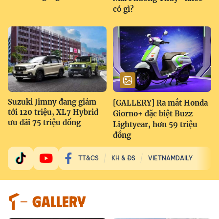
có gì?
Suzuki Jimny đang giảm
[GALLERY] Ra mắt Honda
tới 120 triệu, XL7 Hybrid
Giorno+ đặc biệt Buzz
ưu đãi 75 triệu đồng
Lightyear, hơn 59 triệu
đồng
TT&CS
KH & ĐS
VIETNAMDAILY
GALLERY