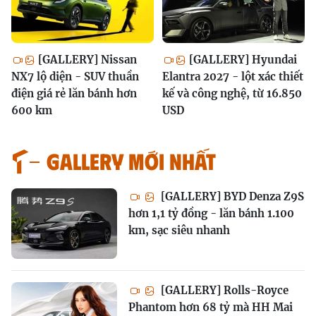
[GALLERY] Nissan
[GALLERY] Hyundai
NX7 lộ diện - SUV thuần
Elantra 2027 - lột xác thiết
điện giá rẻ lăn bánh hơn
kế và công nghệ, từ 16.850
600 km
USD
GALLERY MỚI NHẤT
[GALLERY] BYD Denza Z9S
hơn 1,1 tỷ đồng - lăn bánh 1.100
km, sạc siêu nhanh
[GALLERY] Rolls-Royce
Phantom hơn 68 tỷ mà HH Mai