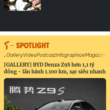
SPOTLIGHT
Gallery
Video
Podcast
Infographic
eMagazine
[GALLERY] BYD Denza Z9S hơn 1,1 tỷ
đồng - lăn bánh 1.100 km, sạc siêu nhanh