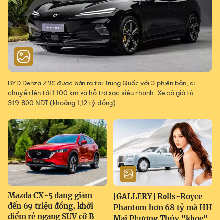
BYD Denza Z9S được bán ra tại Trung Quốc với 3 phiên bản, di
chuyển lên tới 1.100 km và hỗ trợ sạc siêu nhanh. Xe có giá từ
319.800 NDT (khoảng 1,12 tỷ đồng).
Mazda CX-5 đang giảm
[GALLERY] Rolls-Royce
đến 69 triệu đồng, khởi
Phantom hơn 68 tỷ mà HH
điểm rẻ ngang SUV cỡ B
Mai Phương Thúy "khoe"