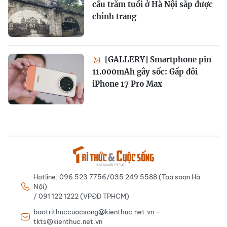
cầu trăm tuổi ở Hà Nội sắp được
chỉnh trang
[GALLERY] Smartphone pin
11.000mAh gây sốc: Gấp đôi
iPhone 17 Pro Max
Hotline: 096 523 7756/035 249 5588 (Toà soạn Hà
Nội)
/ 091 122 1222 (VPĐD TPHCM)
baotrithuccuocsong@kienthuc.net.vn -
tkts@kienthuc.net.vn