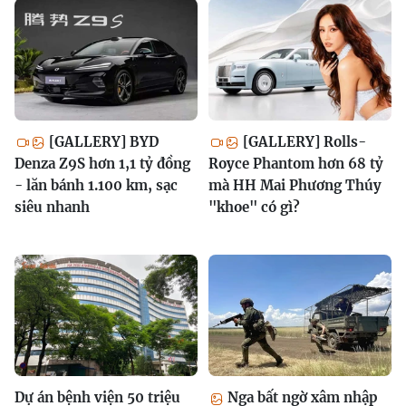
[GALLERY] BYD
[GALLERY] Rolls-
Denza Z9S hơn 1,1 tỷ đồng
Royce Phantom hơn 68 tỷ
- lăn bánh 1.100 km, sạc
mà HH Mai Phương Thúy
siêu nhanh
"khoe" có gì?
Dự án bệnh viện 50 triệu
Nga bất ngờ xâm nhập