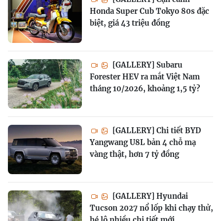
Honda Super Cub Tokyo 80s đặc
biệt, giá 43 triệu đồng
[GALLERY] Subaru
Forester HEV ra mắt Việt Nam
tháng 10/2026, khoảng 1,5 tỷ?
[GALLERY] Chi tiết BYD
Yangwang U8L bản 4 chỗ mạ
vàng thật, hơn 7 tỷ đồng
[GALLERY] Hyundai
Tucson 2027 nổ lốp khi chạy thử,
hé lộ nhiều chi tiết mới