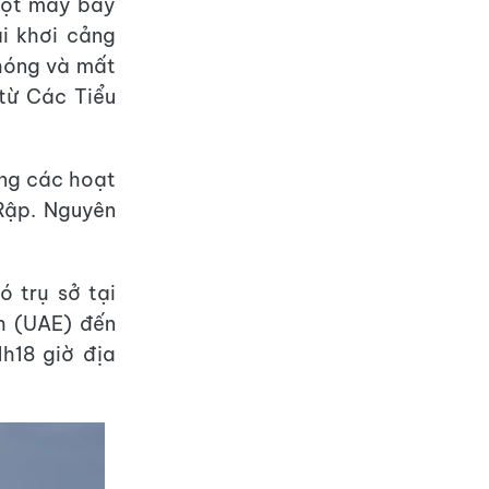
một máy bay
i khơi cảng
chóng và mất
 từ Các Tiểu
ằng các hoạt
Rập. Nguyên
 trụ sở tại
h (UAE) đến
h18 giờ địa