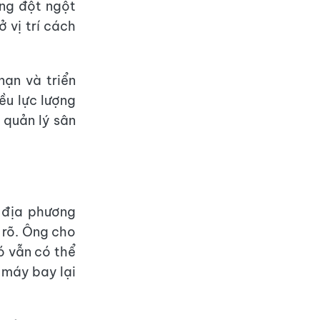
ng đột ngột
ở vị trí cách
ạn và triển
ều lực lượng
 quản lý sân
 địa phương
 rõ. Ông cho
ó vẫn có thể
o máy bay lại