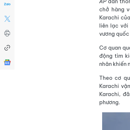
AP
dẫn thôn
chở hàng v
Karachi của
liên lạc vớ
vương quốc 
Cơ quan quả
động tìm k
nhân khiến 
Theo cơ qu
Karachi vậ
Karachi, đ
phương.