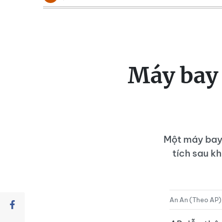
Máy bay 
Một máy bay 
tích sau kh
An An (Theo AP)