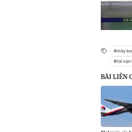
#máy bay
#tai nạn
BÀI LIÊN