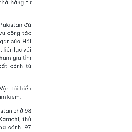
chở hàng tư
 Pakistan đã
 vụ công tác
iqar của Hải
liên lạc với
ham gia tìm
cất cánh từ
Vận tải biển
ìm kiếm.
istan chở 98
Karachi, thủ
 hạ cánh. 97