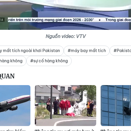
Nguồn video: VTV
 mất tích ngoài khơi Pakistan
#máy bay mất tích
#Pakist
 hàng không
#sự cố hàng không
 QUAN