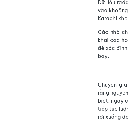
Dữ liệu ra
vào khoảng 2
Karachi khoả
Các nhà ch
khai các ho
để xác định
bay.
Chuyên gia
rằng nguyên
biết, ngay 
tiếp tục lượ
rơi xuống độ