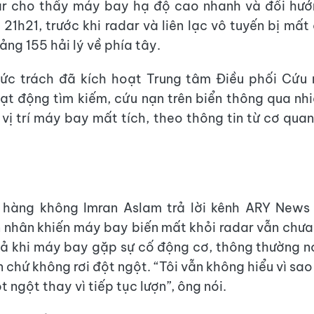
dar cho thấy máy bay hạ độ cao nhanh và đổi hướ
1h21, trước khi radar và liên lạc vô tuyến bị mất 
ng 155 hải lý về phía tây.
ức trách đã kích hoạt Trung tâm Điều phối Cứu n
ạt động tìm kiếm, cứu nạn trên biển thông qua nhi
 vị trí máy bay mất tích, theo thông tin từ cơ quan
 hàng không Imran Aslam trả lời kênh ARY News
 nhân khiến máy bay biến mất khỏi radar vẫn chưa
cả khi máy bay gặp sự cố động cơ, thông thường n
n chứ không rơi đột ngột. “Tôi vẫn không hiểu vì sa
t ngột thay vì tiếp tục lượn”, ông nói.