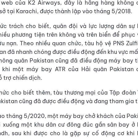
 web của K2 Airways, đây là hãng hàng không 
 sở tại Karachi, được thành lập vào tháng 5/2018.
c trách cho biết, quân đội và lực lượng dân sự
nhiều phương tiện trên không và trên biển để phục
ứu nạn. Theo nhiều quan chức, tàu hộ vệ PNS Zulf
an đã nhanh chóng được điều động đến khu vực mất 
hông quân Pakistan cũng đã điều động máy bay t
g khi một máy bay ATR của Hải quân Pakistan 
 trợ chiến dịch.
ức cho biết thêm, tàu thương mại của Tập đoàn 
kistan cũng đã được điều động và đang tham gia t
ào tháng 5/2020, một máy bay chở khách của Pak
i xuống một khu dân cư đông đúc gần sân bay ở 
ndh, sau khi được cho là gặp sự cố động cơ khi