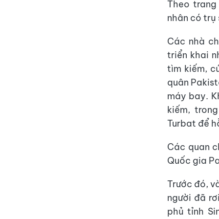
Theo trang
nhân có trụ
Các nhà chứ
triển khai 
tìm kiếm, c
quân Pakist
máy bay. K
kiếm, tron
Turbat để hỗ
Các quan ch
Quốc gia Pa
Trước đó, v
người đã rơ
phủ tỉnh Si