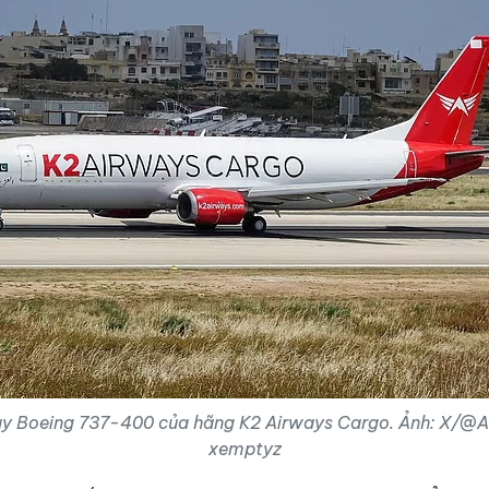
y Boeing 737-400 của hãng K2 Airways Cargo. Ảnh: X/@A
xemptyz