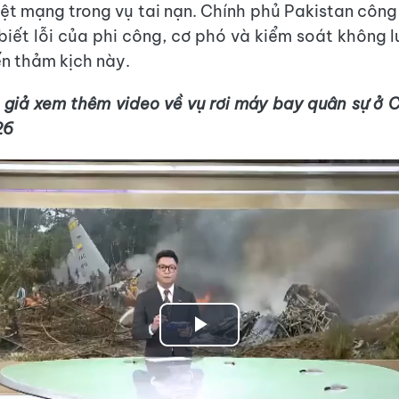
iệt mạng trong vụ tai nạn. Chính phủ Pakistan côn
biết lỗi của phi công, cơ phó và kiểm soát không l
n thảm kịch này.
 giả xem thêm video về vụ rơi máy bay quân sự ở 
26
Play
Video