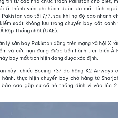
g tin từ các nhà chức trách Pakistan cho biết, 
ới 5 thành viên phi hành đoàn đã mất tích ngoà
 Pakistan vào tối 7/7, sau khi hạ độ cao nhanh 
i kiểm soát không lưu trong chuyến bay cất cánh
Ả Rập Thống nhất (UAE).
n lý sân bay Pakistan đăng trên mạng xã hội X r
iếm và cứu nạn đang được tiến hành trên biển Ả 
máy bay mất tích hiện đang được xác định.
an này, chiếc Boeing 737 do hãng K2 Airways có
n hành, thực hiện chuyến bay chở hàng từ Sharja
ã báo cáo gặp sự cố hệ thống định vị vào lúc 21