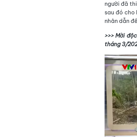
người đã th
sau đó cho 
nhân dẫn đế
>>> Mời độc
tháng 3/20