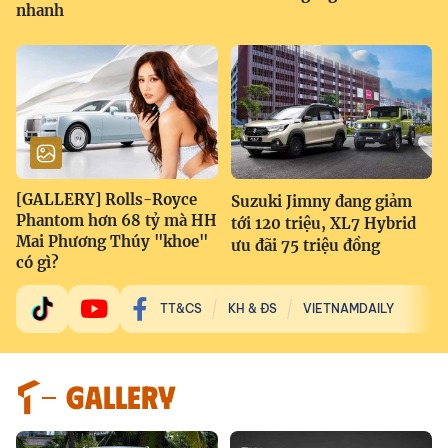
nhanh
[GALLERY] Rolls-Royce
Suzuki Jimny đang giảm
Phantom hơn 68 tỷ mà HH
tới 120 triệu, XL7 Hybrid
Mai Phương Thúy "khoe"
ưu đãi 75 triệu đồng
có gì?
TT&CS
KH & ĐS
VIETNAMDAILY
GALLERY