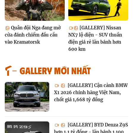
Quân đội Nga đang mở
[GALLERY] Nissan
cửa đánh chiếm đầu cầu
NX7 lộ diện - SUV thuần
vào Kramatorsk
điện giá rẻ lăn bánh hơn
600 km
GALLERY MỚI NHẤT
[GALLERY] Cận cảnh BMW
X1 2026 chính hãng Việt Nam,
chốt giá 1,668 tỷ đồng
[GALLERY] BYD Denza Z9S
hơn 1,1 tỷ đồng - lăn bánh 1.100