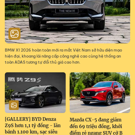
BMW X1 2026 hoàn toàn mới ra mắt Việt Nam sở hữu diện mạo
hiện đại, khoang lái nâng cấp công nghệ cao cùng hệ thống an
toàn ADAS tương tự đổi thủ giá cao hơn.
[GALLERY] BYD Denza
Mazda CX-5 đang giảm
Z9S hơn 1,1 tỷ đồng - lăn
đến 69 triệu đồng, khởi
bánh 1.100 km, sạc siêu
điểm rẻ ngang SUV cỡ B