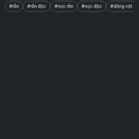
#rắn
#rắn độc
#nọc rắn
#nọc độc
#động vật