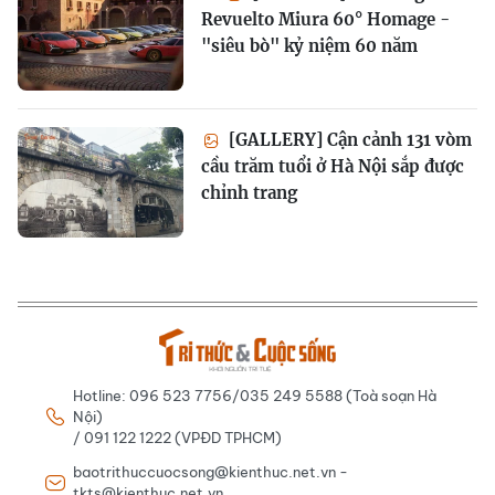
Revuelto Miura 60° Homage -
"siêu bò" kỷ niệm 60 năm
[GALLERY] Cận cảnh 131 vòm
cầu trăm tuổi ở Hà Nội sắp được
chỉnh trang
Hotline: 096 523 7756/035 249 5588 (Toà soạn Hà
Nội)
/ 091 122 1222 (VPĐD TPHCM)
baotrithuccuocsong@kienthuc.net.vn -
tkts@kienthuc.net.vn