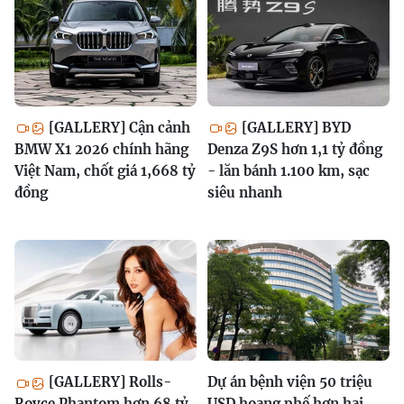
[GALLERY] Cận cảnh
[GALLERY] BYD
BMW X1 2026 chính hãng
Denza Z9S hơn 1,1 tỷ đồng
Việt Nam, chốt giá 1,668 tỷ
- lăn bánh 1.100 km, sạc
đồng
siêu nhanh
[GALLERY] Rolls-
Dự án bệnh viện 50 triệu
Royce Phantom hơn 68 tỷ
USD hoang phế hơn hai