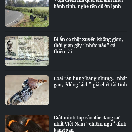
7 địa điểm ma quái ám ảnh nhất
hành tinh, nghe tên đã ớn lạnh
Bí ẩn có thật xuyên không gian,
thời gian gây “nhức não” cả
thiên tài
Loài rắn hung hăng nhưng… nhát
gan, “đóng kịch” giả chết tài tình
Giật mình top rắn độc đáng sợ
nhất Việt Nam “chiếm ngự” đỉnh
Fansipan