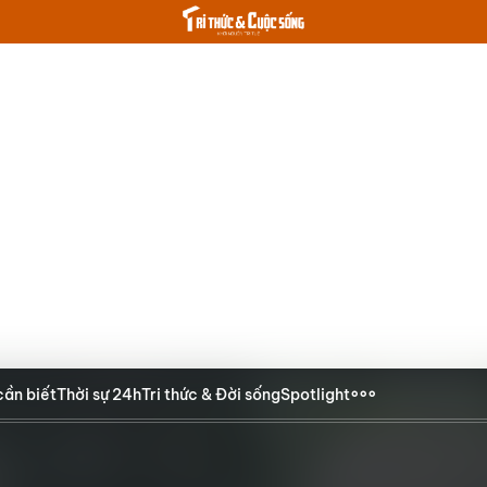
cần biết
Thời sự 24h
Tri thức & Đời sống
Spotlight