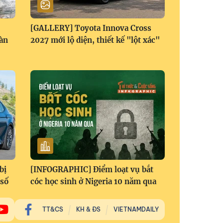
[GALLERY] Toyota Innova Cross
àn
2027 mới lộ diện, thiết kế "lột xác"
bị
[INFOGRAPHIC] Điểm loạt vụ bắt
 số
cóc học sinh ở Nigeria 10 năm qua
TT&CS
KH & ĐS
VIETNAMDAILY