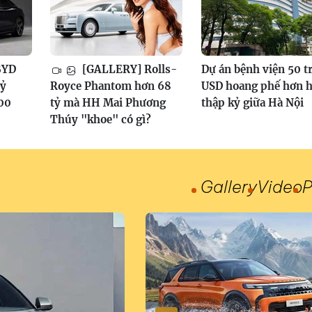
BYD
[GALLERY] Rolls-
Dự án bệnh viện 50 t
tỷ
Royce Phantom hơn 68
USD hoang phế hơn h
100
tỷ mà HH Mai Phương
thập kỷ giữa Hà Nội
Thúy "khoe" có gì?
Gallery
Video
P