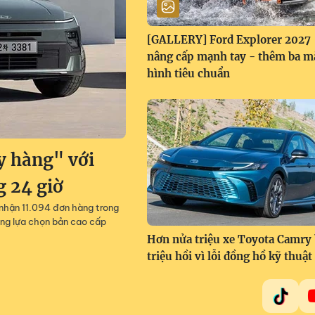
[GALLERY] Ford Explorer 2027
nâng cấp mạnh tay - thêm ba m
hình tiêu chuẩn
y hàng" với
g 24 giờ
 nhận 11.094 đơn hàng trong
ng lựa chọn bản cao cấp
Hơn nửa triệu xe Toyota Camry 
triệu hồi vì lỗi đồng hồ kỹ thuật