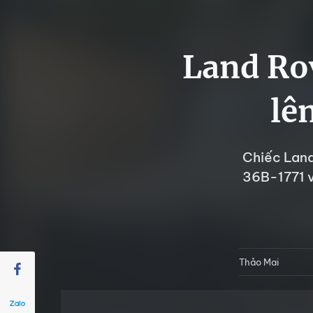
Land Rov
lê
Chiếc Land
36B-1771 v
Thảo Mai