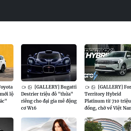
oyota
[GALLERY] Bugatti
[GALLERY] Fo
mới lộ
Destrier triệu đô "thửa"
Territory Hybrid
xác"
riêng cho đại gia mê động
Platinum từ 710 triệu
cơ W16
đồng, chờ về Việt Na