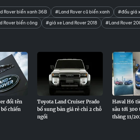
d Rover biển xanh 36B
#Land Rover cũ biển xanh
#đấu giá 
 Rover biển công
#giá xe Land Rover 2018
#Land Rover 20
er đổi tên
Toyota Land Cruiser Prado
Haval H6 ti
 bố chiến
bổ sung bản giá rẻ chỉ 2 chỗ
sâu tới 300
ngồi
tháng 11/20