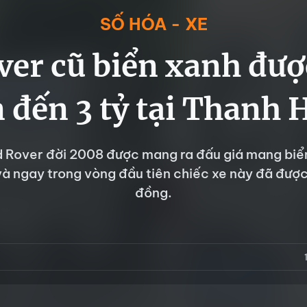
SỐ HÓA - XE
er cũ biển xanh đượ
n đến 3 tỷ tại Thanh 
 Rover đời 2008 được mang ra đấu giá mang biể
à ngay trong vòng đầu tiên chiếc xe này đã được t
đồng.