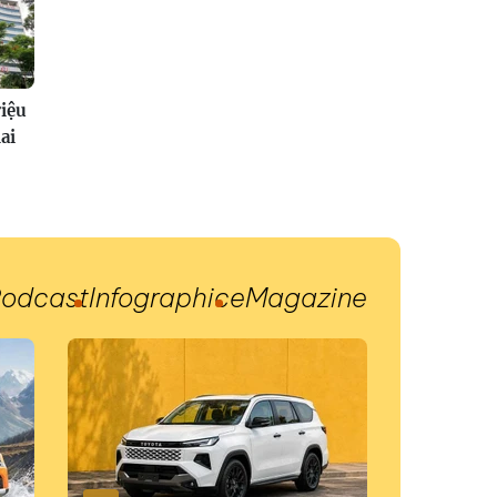
riệu
ai
odcast
Infographic
eMagazine