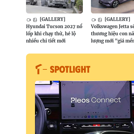
[GALLERY]
[GALLERY]
Hyundai Tucson 2027 nổ
Volkswagen Jetta sẽ
lốp khi chạy thử, hé lộ
thương hiệu con n
nhiều chi tiết mới
lượng mới "giá m
SPOTLIGHT