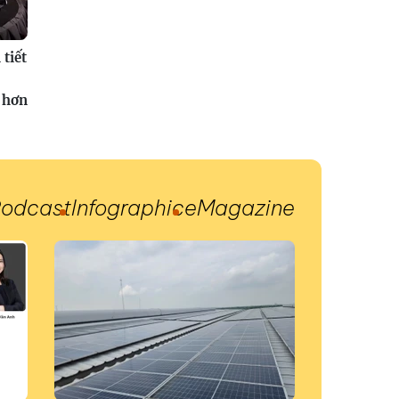
tiết
 hơn
odcast
Infographic
eMagazine