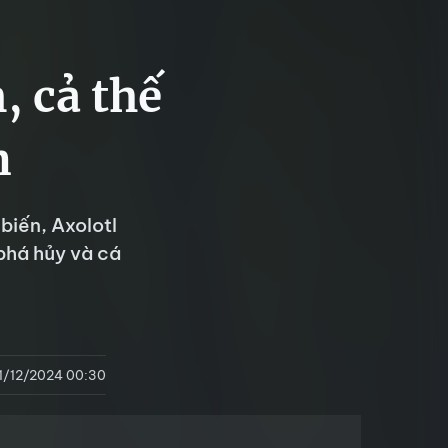
, cả thế
n
biến, Axolotl
phá hủy và cá
11/12/2024 00:30