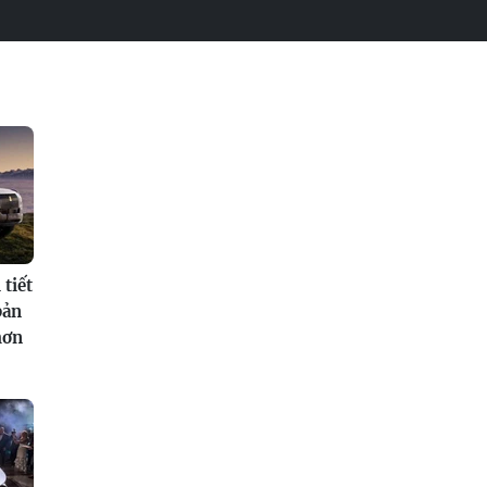
tiết
bản
hơn