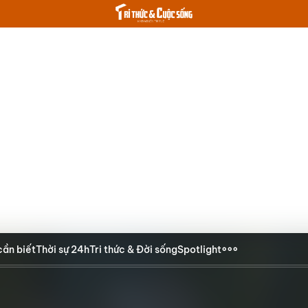
cần biết
Thời sự 24h
Tri thức & Đời sống
Spotlight