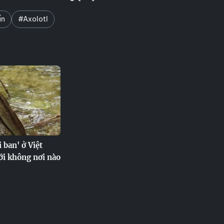
ấn
#Axolotl
i ban' ở Việt
ới không nơi nào