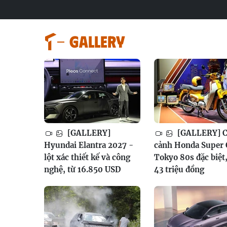
GALLERY
[GALLERY]
[GALLERY] 
Hyundai Elantra 2027 -
cảnh Honda Super
lột xác thiết kế và công
Tokyo 80s đặc biệt,
nghệ, từ 16.850 USD
43 triệu đồng