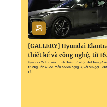
[GALLERY] Hyundai Elantra
thiết kế và công nghệ, từ 1
Hyundai Motor vừa chính thức mở nhận đặt hàng Avant
trường Hàn Quốc. Mẫu sedan hạng C, với tên gọi Elant
tế.