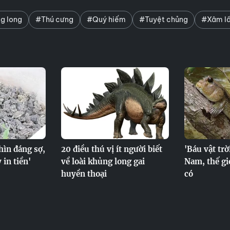
g long
#Thú cưng
#Quý hiếm
#Tuyệt chủng
#Xâm l
nhìn đáng sợ,
20 điều thú vị ít người biết
'Báu vật trờ
 in tiền'
về loài khủng long gai
Nam, thế gi
huyền thoại
có