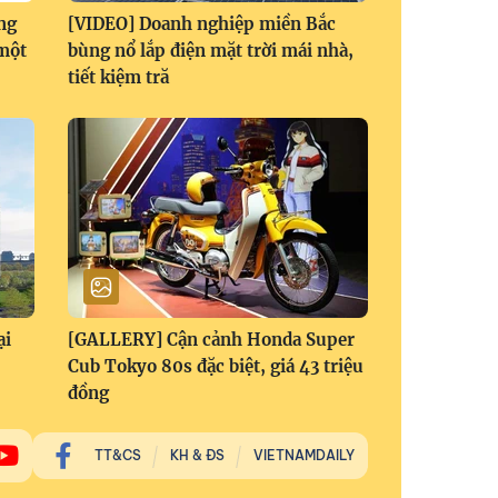
ng
[VIDEO] Doanh nghiệp miền Bắc
 một
bùng nổ lắp điện mặt trời mái nhà,
tiết kiệm tră
ại
[GALLERY] Cận cảnh Honda Super
Cub Tokyo 80s đặc biệt, giá 43 triệu
đồng
TT&CS
KH & ĐS
VIETNAMDAILY