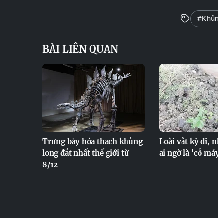
#Khủn
BÀI LIÊN QUAN
Trưng bày hóa thạch khủng
Loài vật kỳ dị, 
long đắt nhất thế giới từ
ai ngờ là 'cỗ máy
8/12