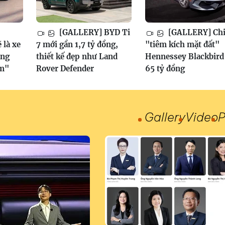
[GALLERY] BYD Ti
[GALLERY] Chi 
 là xe
7 mới gần 1,7 tỷ đồng,
"tiêm kích mặt đất"
ăng
thiết kế đẹp như Land
Hennessey Blackbird
ềm"
Rover Defender
65 tỷ đồng
Gallery
Video
P