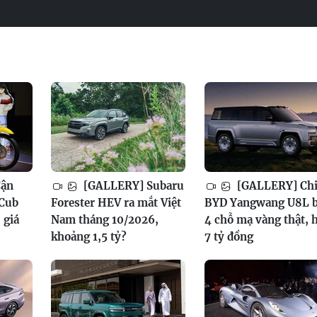
Cận
[GALLERY] Subaru
[GALLERY] Chi 
 Cub
Forester HEV ra mắt Việt
BYD Yangwang U8L 
 giá
Nam tháng 10/2026,
4 chỗ mạ vàng thật, 
khoảng 1,5 tỷ?
7 tỷ đồng