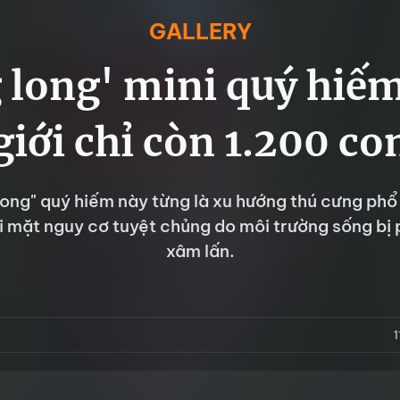
GALLERY
long' mini quý hiếm
giới chỉ còn 1.200 co
long" quý hiếm này từng là xu hướng thú cưng phổ 
i mặt nguy cơ tuyệt chủng do môi trường sống bị 
xâm lấn.