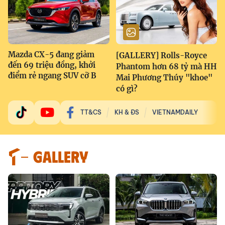
Mazda CX-5 đang giảm
[GALLERY] Rolls-Royce
đến 69 triệu đồng, khởi
Phantom hơn 68 tỷ mà HH
điểm rẻ ngang SUV cỡ B
Mai Phương Thúy "khoe"
có gì?
TT&CS
KH & ĐS
VIETNAMDAILY
GALLERY