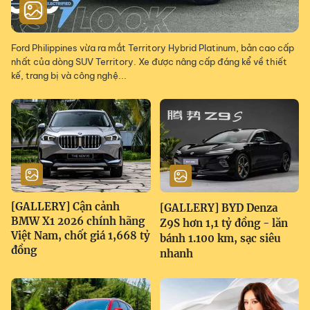
Ford Philippines vừa ra mắt Territory Hybrid Platinum, bản cao cấp
nhất của dòng SUV Territory. Xe được nâng cấp đáng kể về thiết
kế, trang bị và công nghệ...
[GALLERY] Cận cảnh
[GALLERY] BYD Denza
BMW X1 2026 chính hãng
Z9S hơn 1,1 tỷ đồng - lăn
Việt Nam, chốt giá 1,668 tỷ
bánh 1.100 km, sạc siêu
đồng
nhanh