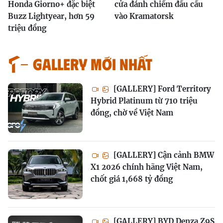
Honda Giorno+ đặc biệt
cửa đánh chiếm đầu cầu
Buzz Lightyear, hơn 59
vào Kramatorsk
triệu đồng
GALLERY MỚI NHẤT
[GALLERY] Ford Territory
Hybrid Platinum từ 710 triệu
đồng, chờ về Việt Nam
[GALLERY] Cận cảnh BMW
X1 2026 chính hãng Việt Nam,
chốt giá 1,668 tỷ đồng
[GALLERY] BYD Denza Z9S