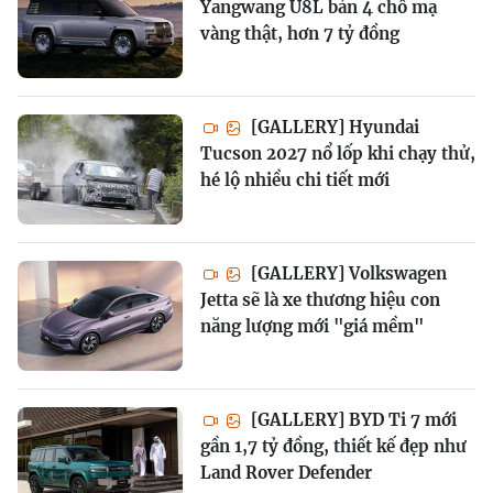
Yangwang U8L bản 4 chỗ mạ
vàng thật, hơn 7 tỷ đồng
[GALLERY] Hyundai
Tucson 2027 nổ lốp khi chạy thử,
hé lộ nhiều chi tiết mới
[GALLERY] Volkswagen
Jetta sẽ là xe thương hiệu con
năng lượng mới "giá mềm"
[GALLERY] BYD Ti 7 mới
gần 1,7 tỷ đồng, thiết kế đẹp như
Land Rover Defender