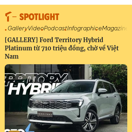
SPOTLIGHT
Gallery
Video
Podcast
Infographic
eMagazine
[GALLERY] Ford Territory Hybrid
Platinum từ 710 triệu đồng, chờ về Việt
Nam