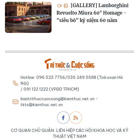
[GALLERY] Lamborghini
Revuelto Miura 60° Homage -
"siêu bò" kỷ niệm 60 năm
Hotline: 096 523 7756/035 249 5588 (Toà soạn Hà
Nội)
/ 091 122 1222 (VPĐD TPHCM)
baotrithuccuocsong@kienthuc.net.vn -
tkts@kienthuc.net.vn
CƠ QUAN CHỦ QUẢN: LIÊN HIỆP CÁC HỘI KHOA HỌC VÀ KỸ
THUẬT VIỆT NAM