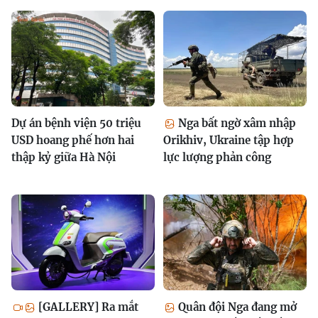
Dự án bệnh viện 50 triệu
Nga bất ngờ xâm nhập
USD hoang phế hơn hai
Orikhiv, Ukraine tập hợp
thập kỷ giữa Hà Nội
lực lượng phản công
[GALLERY] Ra mắt
Quân đội Nga đang mở