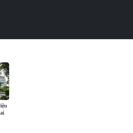
riệu
ai