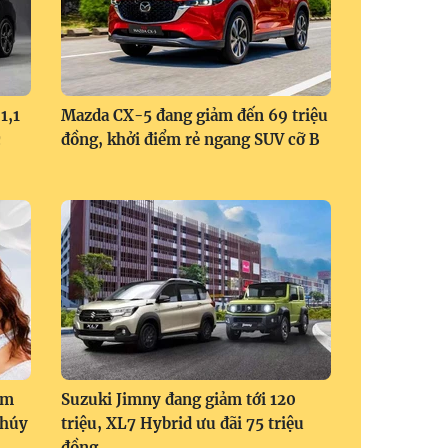
1,1
Mazda CX-5 đang giảm đến 69 triệu
c
đồng, khởi điểm rẻ ngang SUV cỡ B
om
Suzuki Jimny đang giảm tới 120
Thúy
triệu, XL7 Hybrid ưu đãi 75 triệu
đồng