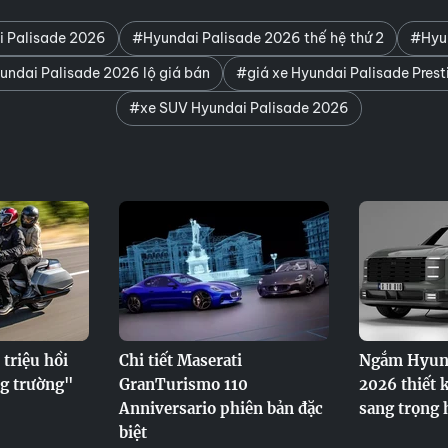
i Palisade 2026
#Hyundai Palisade 2026 thế hệ thứ 2
#Hyun
ndai Palisade 2026 lộ giá bán
#giá xe Hyundai Palisade Pres
#xe SUV Hyundai Palisade 2026
triệu hồi
Chi tiết Maserati
Ngắm Hyund
g trường"
GranTurismo 110
2026 thiết 
Anniversario phiên bản đặc
sang trọng 
biệt