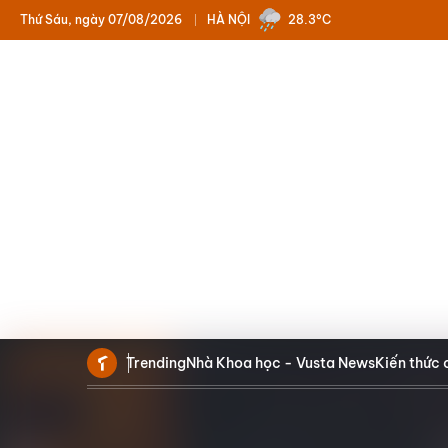
Thứ Sáu, ngày 07/08/2026
HÀ NỘI
28.3°C
Trending
Nhà Khoa học - Vusta News
Kiến thức 