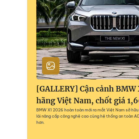
[GALLERY] Cận cảnh BMW 
hãng Việt Nam, chốt giá 1,
BMW X1 2026 hoàn toàn mới ra mắt Việt Nam sở hữu 
lái nâng cấp công nghệ cao cùng hệ thống an toàn AD
hơn.