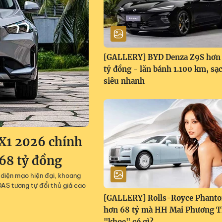
[GALLERY] BYD Denza Z9S hơn 
tỷ đồng - lăn bánh 1.100 km, sạ
siêu nhanh
X1 2026 chính
668 tỷ đồng
diện mạo hiện đại, khoang
AS tương tự đổi thủ giá cao
[GALLERY] Rolls-Royce Phant
hơn 68 tỷ mà HH Mai Phương 
"khoe" có gì?