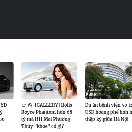
BYD
[GALLERY] Rolls-
Dự án bệnh viện 50 t
tỷ
Royce Phantom hơn 68
USD hoang phế hơn h
100
tỷ mà HH Mai Phương
thập kỷ giữa Hà Nội
Thúy "khoe" có gì?