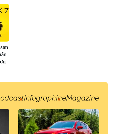
san
uần
hơn
odcast
Infographic
eMagazine