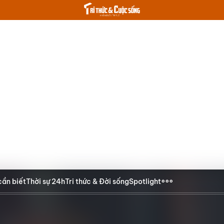
cần biết
Thời sự 24h
Tri thức & Đời sống
Spotlight