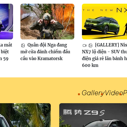
a mắt
Quân đội Nga đang
[GALLERY] Nis
biệt
mở cửa đánh chiếm đầu
NX7 lộ diện - SUV th
n 59
cầu vào Kramatorsk
điện giá rẻ lăn bánh 
600 km
Gallery
Video
P