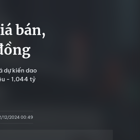
iá bán,
 đồng
á dự kiến dao
ệu - 1,044 tỷ
2/12/2024 00:49