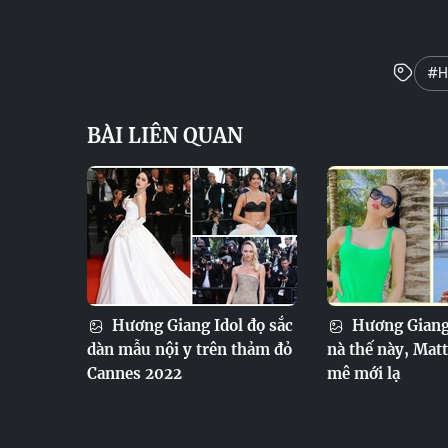
#H
BÀI LIÊN QUAN
Hương Giang Idol đọ sắc
Hương Giang 
dàn mẫu nội y trên thảm đỏ
nà thế này, Mat
Cannes 2022
mê mới lạ