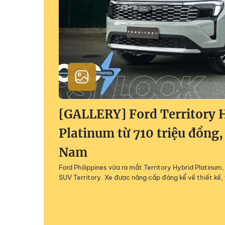
[GALLERY] Ford Territory 
Platinum từ 710 triệu đồng,
Nam
Ford Philippines vừa ra mắt Territory Hybrid Platinu
SUV Territory. Xe được nâng cấp đáng kể về thiết kế, 