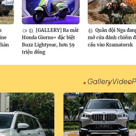
m
[GALLERY] Ra mắt
Quân đội Nga đan
ine
Honda Giorno+ đặc biệt
mở cửa đánh chiếm 
phản
Buzz Lightyear, hơn 59
cầu vào Kramatorsk
triệu đồng
Gallery
Video
P