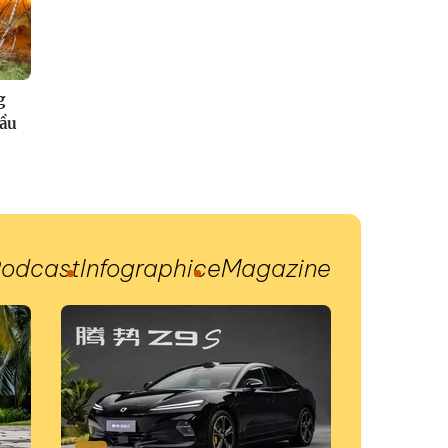
g
đầu
odcast
Infographic
eMagazine