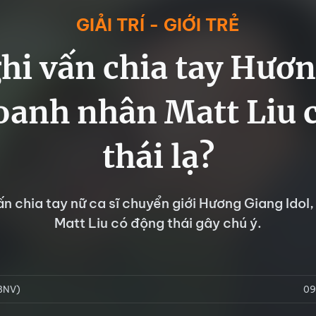
GIẢI TRÍ - GIỚI TRẺ
hi vấn chia tay Hươ
doanh nhân Matt Liu 
thái lạ?
ấn chia tay nữ ca sĩ chuyển giới Hương Giang Idol
Matt Liu có động thái gây chú ý.
FBNV)
09