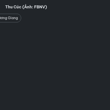
Thu Cúc (Ảnh: FBNV)
ương Giang