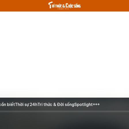
cần biết
Thời sự 24h
Tri thức & Đời sống
Spotlight