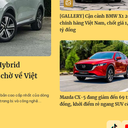
[GALLERY] Cận cảnh BMW X1 
chính hãng Việt Nam, chốt giá 
tỷ đồng
Hybrid
 chờ về Việt
m, bản cao cấp nhất của dòng
Mazda CX-5 đang giảm đến 69 t
trang bị và công nghệ...
đồng, khởi điểm rẻ ngang SUV c