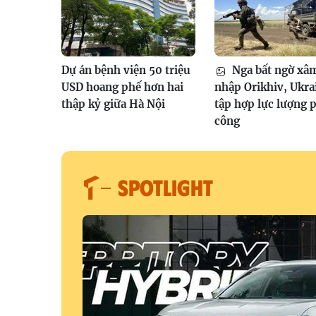
Dự án bệnh viện 50 triệu
Nga bất ngờ xâ
USD hoang phế hơn hai
nhập Orikhiv, Ukra
thập kỷ giữa Hà Nội
tập hợp lực lượng 
công
SPOTLIGHT