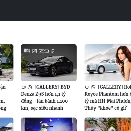
Cận
[GALLERY] BYD
[GALLERY] Rol
6
Denza Z9S hơn 1,1 tỷ
Royce Phantom hơn 
am,
đồng - lăn bánh 1.100
tỷ mà HH Mai Phươn
ồng
km, sạc siêu nhanh
Thúy "khoe" có gì?