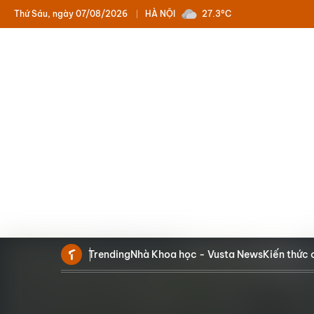
Thứ Sáu, ngày 07/08/2026
HÀ NỘI
27.3°C
Trending
Nhà Khoa học - Vusta News
Kiến thức 