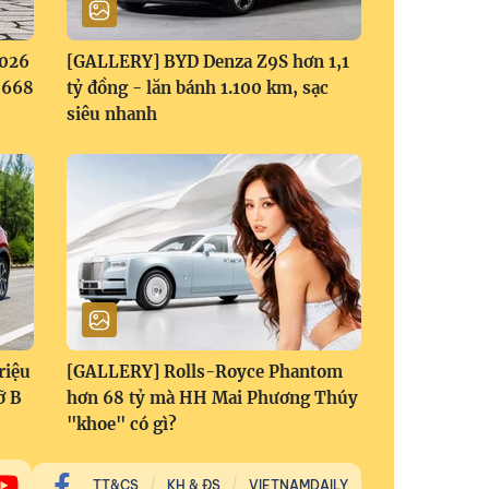
2026
[GALLERY] BYD Denza Z9S hơn 1,1
1,668
tỷ đồng - lăn bánh 1.100 km, sạc
siêu nhanh
riệu
[GALLERY] Rolls-Royce Phantom
ỡ B
hơn 68 tỷ mà HH Mai Phương Thúy
"khoe" có gì?
TT&CS
KH & ĐS
VIETNAMDAILY