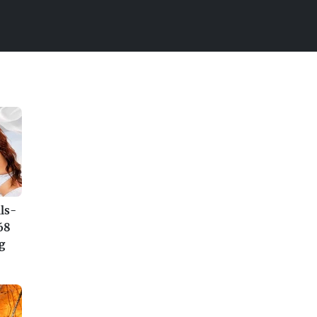
ls-
68
g