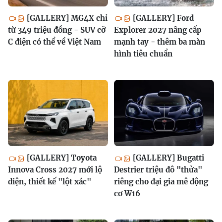
[GALLERY] MG4X chỉ
[GALLERY] Ford
từ 349 triệu đồng - SUV cỡ
Explorer 2027 nâng cấp
C điện có thể về Việt Nam
mạnh tay - thêm ba màn
hình tiêu chuẩn
[GALLERY] Toyota
[GALLERY] Bugatti
Innova Cross 2027 mới lộ
Destrier triệu đô "thửa"
diện, thiết kế "lột xác"
riêng cho đại gia mê động
cơ W16