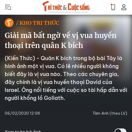
KHO TRI THỨC
Giải mã bất ngờ về vị vua huyền
thoại trên quân K bích
(Kiến Thức) - Quân K bích trong bộ bài Tây là
hình ảnh một vị vua. Có lẽ nhiều người không
biết đây là vị vua nào. Theo các chuyên gia,
đây chính là vị vua huyền thoại David của
Israel. Ông nổi tiếng với cuộc so tài hấp dẫn với
người khổng lồ Goliath.
06/02/2020 12:08
Tâm Anh (theo LV)
Xem toàn bộ ảnh