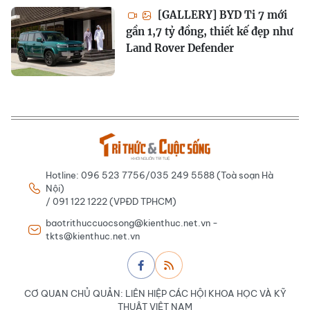
[GALLERY] BYD Ti 7 mới
gần 1,7 tỷ đồng, thiết kế đẹp như
Land Rover Defender
Hotline: 096 523 7756/035 249 5588 (Toà soạn Hà
Nội)
/ 091 122 1222 (VPĐD TPHCM)
baotrithuccuocsong@kienthuc.net.vn -
tkts@kienthuc.net.vn
CƠ QUAN CHỦ QUẢN: LIÊN HIỆP CÁC HỘI KHOA HỌC VÀ KỸ
THUẬT VIỆT NAM