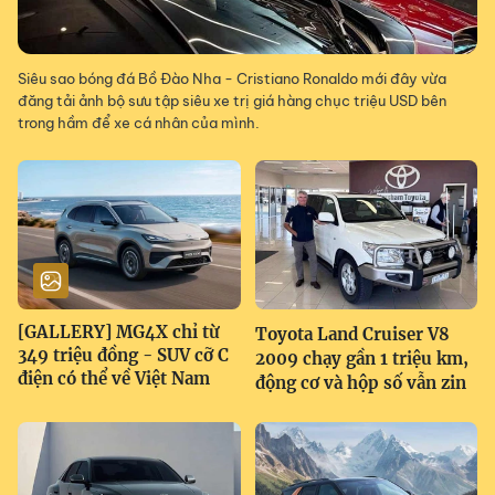
Siêu sao bóng đá Bồ Đào Nha - Cristiano Ronaldo mới đây vừa
đăng tải ảnh bộ sưu tập siêu xe trị giá hàng chục triệu USD bên
trong hầm để xe cá nhân của mình.
[GALLERY] MG4X chỉ từ
Toyota Land Cruiser V8
349 triệu đồng - SUV cỡ C
2009 chạy gần 1 triệu km,
điện có thể về Việt Nam
động cơ và hộp số vẫn zin