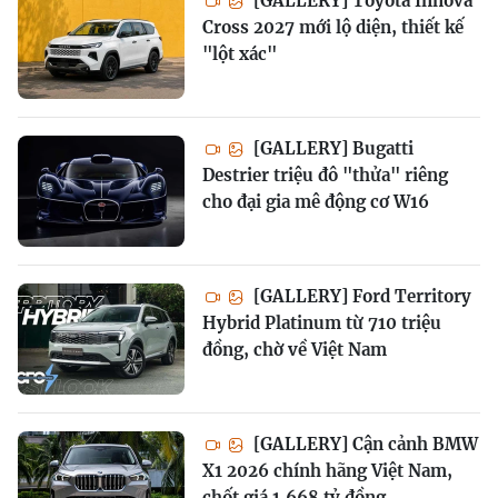
[GALLERY] Toyota Innova
Cross 2027 mới lộ diện, thiết kế
"lột xác"
[GALLERY] Bugatti
Destrier triệu đô "thửa" riêng
cho đại gia mê động cơ W16
[GALLERY] Ford Territory
Hybrid Platinum từ 710 triệu
đồng, chờ về Việt Nam
[GALLERY] Cận cảnh BMW
X1 2026 chính hãng Việt Nam,
chốt giá 1,668 tỷ đồng