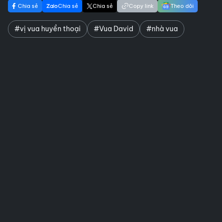
Chia sẻ
Chia sẻ
Chia sẻ
Copy link
Theo dõi
#vị vua huyền thoại
#Vua David
#nhà vua