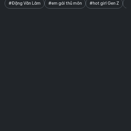
#Đặng Văn Lâm
#em gái thủ môn
#hot girl Gen Z
#n