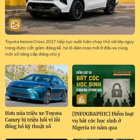
Toyota Innova Cross 2027 tiếp tục xuất hiện chạy thử với lớp ngụy
trang được cắt giảm đáng kể, hé lộ diện mạo mới ở đầu xe cùng
một số nâng cấp đáng chú ý.
Hơn nửa triệu xe Toyota
[INFOGRAPHIC] Điểm loạt
Camry bị triệu hồi vì lỗi
vụ bắt cóc học sinh ở
đồng hồ kỹ thuật số
Nigeria 10 năm qua