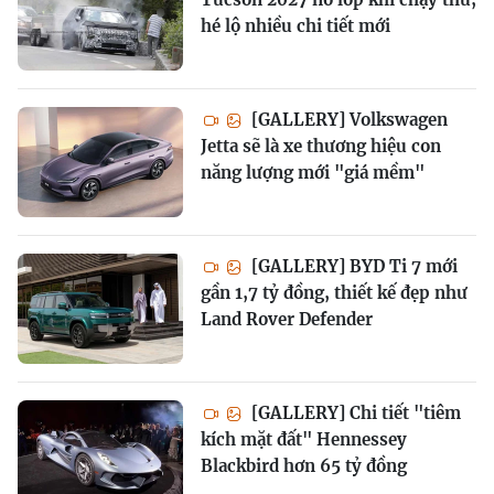
hé lộ nhiều chi tiết mới
[GALLERY] Volkswagen
Jetta sẽ là xe thương hiệu con
năng lượng mới "giá mềm"
[GALLERY] BYD Ti 7 mới
gần 1,7 tỷ đồng, thiết kế đẹp như
Land Rover Defender
[GALLERY] Chi tiết "tiêm
kích mặt đất" Hennessey
Blackbird hơn 65 tỷ đồng