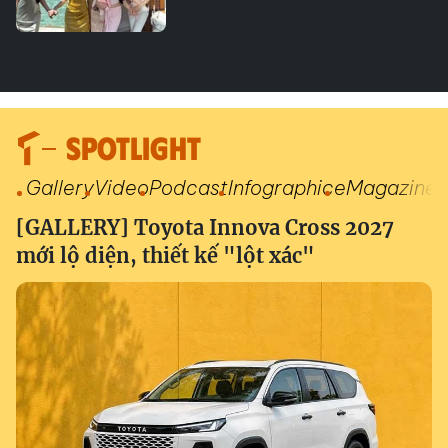
SPOTLIGHT
Gallery
Video
Podcast
Infographic
eMagazine
[GALLERY] Toyota Innova Cross 2027
mới lộ diện, thiết kế "lột xác"