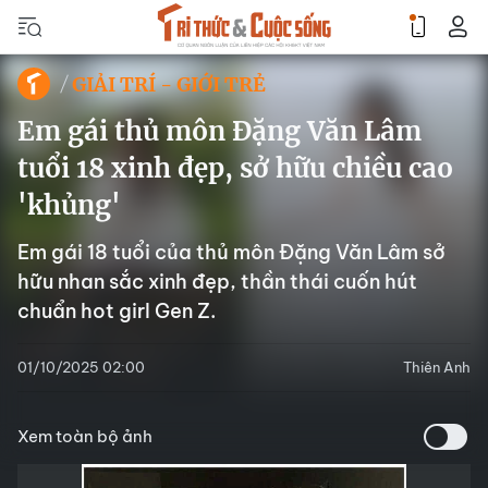
GIẢI TRÍ - GIỚI TRẺ
Em gái thủ môn Đặng Văn Lâm
tuổi 18 xinh đẹp, sở hữu chiều cao
'khủng'
Em gái 18 tuổi của thủ môn Đặng Văn Lâm sở
hữu nhan sắc xinh đẹp, thần thái cuốn hút
chuẩn hot girl Gen Z.
01/10/2025 02:00
Thiên Anh
Xem toàn bộ ảnh