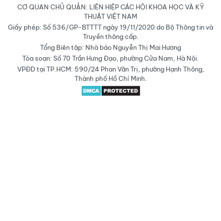
CƠ QUAN CHỦ QUẢN: LIÊN HIỆP CÁC HỘI KHOA HỌC VÀ KỸ
THUẬT VIỆT NAM
Giấy phép: Số 536/GP-BTTTT ngày 19/11/2020 do Bộ Thông tin và
Truyền thông cấp.
Tổng Biên tập: Nhà báo Nguyễn Thị Mai Hương
Tòa soạn: Số 70 Trần Hưng Đạo, phường Cửa Nam, Hà Nội.
VPĐD tại TP.HCM: 590/24 Phan Văn Trị, phường Hạnh Thông,
Thành phố Hồ Chí Minh.