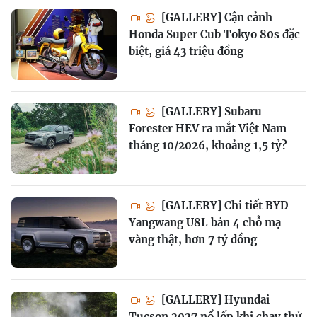
[GALLERY] Cận cảnh
Honda Super Cub Tokyo 80s đặc
biệt, giá 43 triệu đồng
[GALLERY] Subaru
Forester HEV ra mắt Việt Nam
tháng 10/2026, khoảng 1,5 tỷ?
[GALLERY] Chi tiết BYD
Yangwang U8L bản 4 chỗ mạ
vàng thật, hơn 7 tỷ đồng
[GALLERY] Hyundai
Tucson 2027 nổ lốp khi chạy thử,