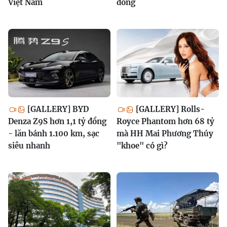
Việt Nam
đồng
[GALLERY] BYD
[GALLERY] Rolls-
Denza Z9S hơn 1,1 tỷ đồng
Royce Phantom hơn 68 tỷ
- lăn bánh 1.100 km, sạc
mà HH Mai Phương Thúy
siêu nhanh
"khoe" có gì?