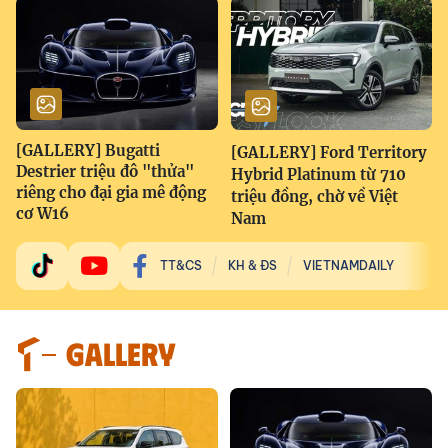
[GALLERY] Bugatti
[GALLERY] Ford Territory
Destrier triệu đô "thửa"
Hybrid Platinum từ 710
riêng cho đại gia mê động
triệu đồng, chờ về Việt
cơ W16
Nam
TT&CS
KH & ĐS
VIETNAMDAILY
GALLERY