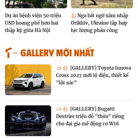
Dự án bệnh viện 50 triệu
Nga bất ngờ xâm nhập
USD hoang phế hơn hai
Orikhiv, Ukraine tập hợp
thập kỷ giữa Hà Nội
lực lượng phản công
GALLERY MỚI NHẤT
[GALLERY] Toyota Innova
Cross 2027 mới lộ diện, thiết kế
"lột xác"
[GALLERY] Bugatti
Destrier triệu đô "thửa" riêng
cho đại gia mê động cơ W16