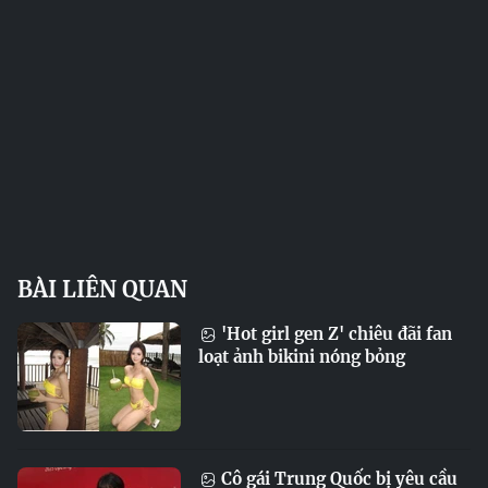
BÀI LIÊN QUAN
'Hot girl gen Z' chiêu đãi fan
loạt ảnh bikini nóng bỏng
Cô gái Trung Quốc bị yêu cầu