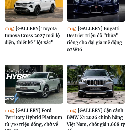
[GALLERY] Toyota
[GALLERY] Bugatti
Innova Cross 2027 mới lộ
Destrier triệu đô "thửa"
diện, thiết kế "lột xác"
riêng cho đại gia mê động
cơ W16
[GALLERY] Ford
[GALLERY] Cận cảnh
Territory Hybrid Platinum
BMW X1 2026 chính hãng
từ 710 triệu đồng, chờ về
Việt Nam, chốt giá 1,668 tỷ