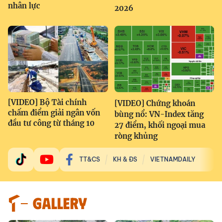
nhân lực
2026
[VIDEO] Bộ Tài chính
[VIDEO] Chứng khoán
chấm điểm giải ngân vốn
bùng nổ: VN-Index tăng
đầu tư công từ tháng 10
27 điểm, khối ngoại mua
ròng khủng
TT&CS
KH & ĐS
VIETNAMDAILY
GALLERY