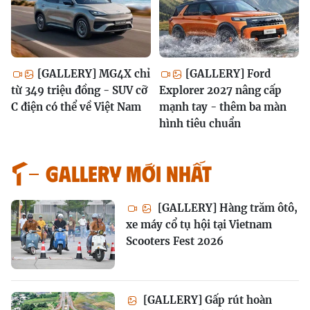
[GALLERY] MG4X chỉ
[GALLERY] Ford
từ 349 triệu đồng - SUV cỡ
Explorer 2027 nâng cấp
C điện có thể về Việt Nam
mạnh tay - thêm ba màn
hình tiêu chuẩn
GALLERY MỚI NHẤT
[GALLERY] Hàng trăm ôtô,
xe máy cổ tụ hội tại Vietnam
Scooters Fest 2026
[GALLERY] Gấp rút hoàn