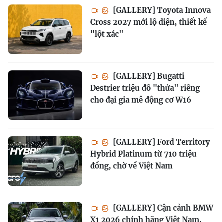
[GALLERY] Toyota Innova
Cross 2027 mới lộ diện, thiết kế
"lột xác"
[GALLERY] Bugatti
Destrier triệu đô "thửa" riêng
cho đại gia mê động cơ W16
[GALLERY] Ford Territory
Hybrid Platinum từ 710 triệu
đồng, chờ về Việt Nam
[GALLERY] Cận cảnh BMW
X1 2026 chính hãng Việt Nam,