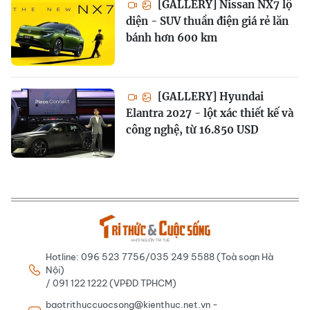
[GALLERY] Nissan NX7 lộ
diện - SUV thuần điện giá rẻ lăn
bánh hơn 600 km
[GALLERY] Hyundai
Elantra 2027 - lột xác thiết kế và
công nghệ, từ 16.850 USD
Hotline: 096 523 7756/035 249 5588 (Toà soạn Hà
Nội)
/ 091 122 1222 (VPĐD TPHCM)
baotrithuccuocsong@kienthuc.net.vn -