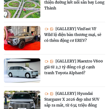
thiện đường kết nối sân bay Long
Thành
[GALLERY] VinFast VF
Wild lộ diện bản thương mại, sẽ
có thêm động cơ EREV?
[GALLERY] Maextro V800
giá từ 2,7 tỷ đồng có gì cạnh
tranh Toyota Alphard?
[GALLERY] Hyundai
Stargazer X 2026 đẹp như SUV
sắp ra mắt, từ 634 triệu đồng