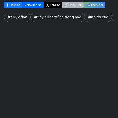
Chia sẻ
Chia sẻ
Chia sẻ
Copy link
Theo dõi
#cây cảnh
#cây cảnh trồng trong nhà
#người xưa
#