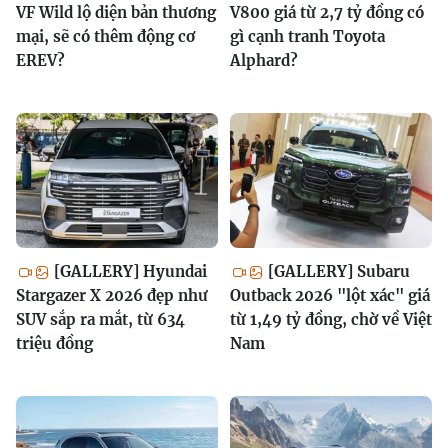
VF Wild lộ diện bản thương
V800 giá từ 2,7 tỷ đồng có
mại, sẽ có thêm động cơ
gì cạnh tranh Toyota
EREV?
Alphard?
[GALLERY] Hyundai
[GALLERY] Subaru
Stargazer X 2026 đẹp như
Outback 2026 "lột xác" giá
SUV sắp ra mắt, từ 634
từ 1,49 tỷ đồng, chờ về Việt
triệu đồng
Nam