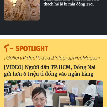
thạch hé lộ bí mật động Trời
SPOTLIGHT
Gallery
Video
Podcast
Infographic
eMagazine
[VIDEO] Người dân TP.HCM, Đồng Nai
gửi hơn 6 triệu tỉ đồng vào ngân hàng