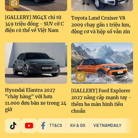
[GALLERY] MG4X chỉ từ
Toyota Land Cruiser V8
349 triệu đồng - SUV cỡ C
2009 chạy gần 1 triệu km,
điện có thể về Việt Nam
động cơ và hộp số vẫn zin
Hyundai Elantra 2027
[GALLERY] Ford Explorer
"cháy hàng" với hơn
2027 nâng cấp mạnh tay -
11.000 đơn bán xe trong 24
thêm ba màn hình tiêu
giờ
chuẩn
TT&CS
KH & ĐS
VIETNAMDAILY