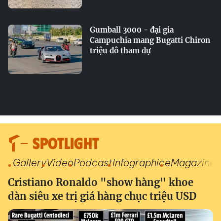
Gumball 3000 - đại gia
Campuchia mang Bugatti Chiron
triệu đô tham dự
SPOTLIGHT
Gallery
Video
Podcast
Infographic
eMagazine
Cristiano Ronaldo "show hàng" khoe
dàn siêu xe trị giá hàng chục triệu USD