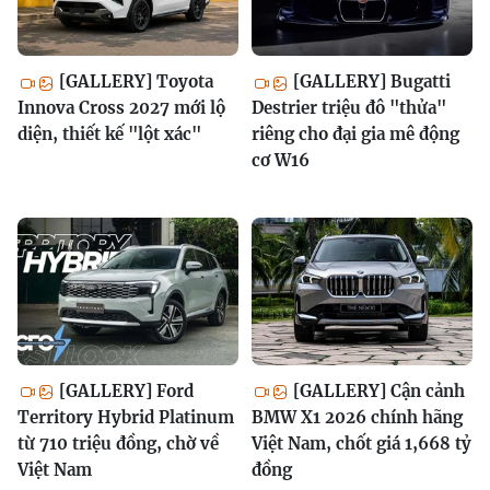
[GALLERY] Toyota
[GALLERY] Bugatti
Innova Cross 2027 mới lộ
Destrier triệu đô "thửa"
diện, thiết kế "lột xác"
riêng cho đại gia mê động
cơ W16
[GALLERY] Ford
[GALLERY] Cận cảnh
Territory Hybrid Platinum
BMW X1 2026 chính hãng
từ 710 triệu đồng, chờ về
Việt Nam, chốt giá 1,668 tỷ
Việt Nam
đồng