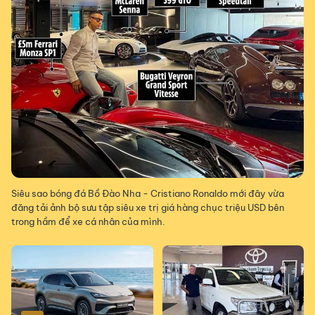
Siêu sao bóng đá Bồ Đào Nha - Cristiano Ronaldo mới đây vừa
đăng tải ảnh bộ sưu tập siêu xe trị giá hàng chục triệu USD bên
trong hầm để xe cá nhân của mình.