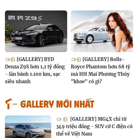
[GALLERY] BYD
[GALLERY] Rolls-
Denza Z9S hơn 1,1 tỷ đồng
Royce Phantom hơn 68 tỷ
- lăn bánh 1.100 km, sạc
mà HH Mai Phương Thúy
siêu nhanh
"khoe" có gì?
GALLERY MỚI NHẤT
[GALLERY] MG4X chỉ từ
349 triệu đồng - SUV cỡ C điện có
thể về Việt Nam