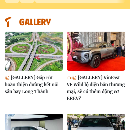
GALLERY
[GALLERY] Gấp rút
[GALLERY] VinFast
hoàn thiện đường kết nối
VF Wild lộ diện bản thương
sân bay Long Thành
mại, sẽ có thêm động cơ
EREV?