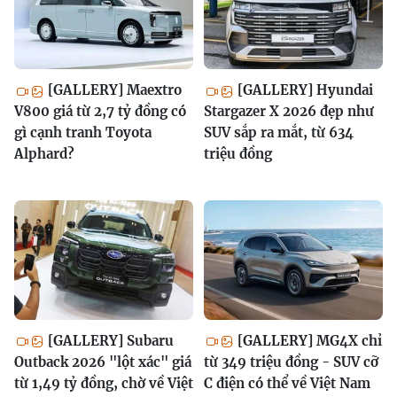
[GALLERY] Maextro
[GALLERY] Hyundai
V800 giá từ 2,7 tỷ đồng có
Stargazer X 2026 đẹp như
gì cạnh tranh Toyota
SUV sắp ra mắt, từ 634
Alphard?
triệu đồng
[GALLERY] Subaru
[GALLERY] MG4X chỉ
Outback 2026 "lột xác" giá
từ 349 triệu đồng - SUV cỡ
từ 1,49 tỷ đồng, chờ về Việt
C điện có thể về Việt Nam