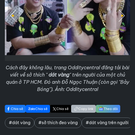
Cách đây không lâu, trang Odditycentral đăng tải bài
viết về sở thích "
dát vàng
" trên người của một chủ
quán ở TP HCM. Đó anh Đỗ Ngọc Thuận (còn gọi "Bảy
Bóng"). Ảnh: Odditycentral
Chia sẻ
Chia sẻ
Chia sẻ
Copy link
Theo dõi
#dát vàng
#sở thích đeo vàng
#dát vàng trên người