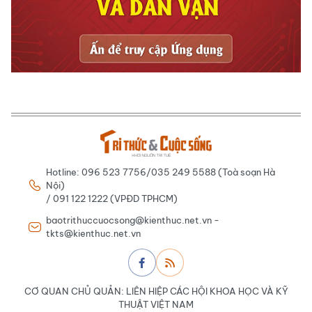
Hotline: 096 523 7756/035 249 5588 (Toà soạn Hà
Nội)
/ 091 122 1222 (VPĐD TPHCM)
baotrithuccuocsong@kienthuc.net.vn -
tkts@kienthuc.net.vn
CƠ QUAN CHỦ QUẢN: LIÊN HIỆP CÁC HỘI KHOA HỌC VÀ KỸ
THUẬT VIỆT NAM