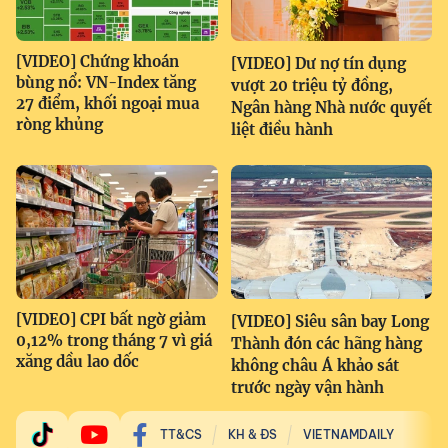
[VIDEO] Chứng khoán
[VIDEO] Dư nợ tín dụng
bùng nổ: VN-Index tăng
vượt 20 triệu tỷ đồng,
27 điểm, khối ngoại mua
Ngân hàng Nhà nước quyết
ròng khủng
liệt điều hành
[VIDEO] CPI bất ngờ giảm
[VIDEO] Siêu sân bay Long
0,12% trong tháng 7 vì giá
Thành đón các hãng hàng
xăng dầu lao dốc
không châu Á khảo sát
trước ngày vận hành
TT&CS
KH & ĐS
VIETNAMDAILY