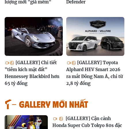
lượng mới "giá mềm"
Defender
[GALLERY] Chi tiết
[GALLERY] Toyota
"tiêm kích mặt đất"
Alphard HEV Smart 2026
Hennessey Blackbird hơn
ra mắt Đông Nam Á, chỉ từ
65 tỷ đồng
2,8 tỷ đồng
GALLERY MỚI NHẤT
[GALLERY] Cận cảnh
Honda Super Cub Tokyo 80s đặc