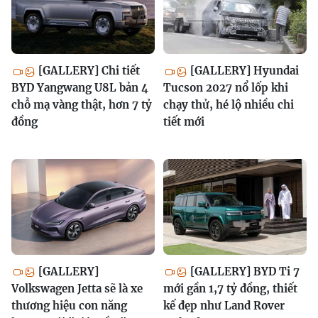
[GALLERY] Chi tiết
[GALLERY] Hyundai
BYD Yangwang U8L bản 4
Tucson 2027 nổ lốp khi
chỗ mạ vàng thật, hơn 7 tỷ
chạy thử, hé lộ nhiều chi
đồng
tiết mới
[GALLERY]
[GALLERY] BYD Ti 7
Volkswagen Jetta sẽ là xe
mới gần 1,7 tỷ đồng, thiết
thương hiệu con năng
kế đẹp như Land Rover