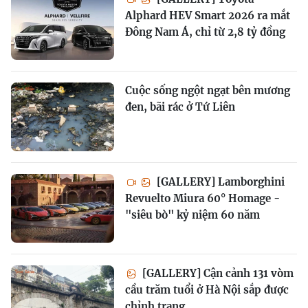
Alphard HEV Smart 2026 ra mắt
Đông Nam Á, chỉ từ 2,8 tỷ đồng
Cuộc sống ngột ngạt bên mương
đen, bãi rác ở Tứ Liên
[GALLERY] Lamborghini
Revuelto Miura 60° Homage -
"siêu bò" kỷ niệm 60 năm
[GALLERY] Cận cảnh 131 vòm
cầu trăm tuổi ở Hà Nội sắp được
chỉnh trang