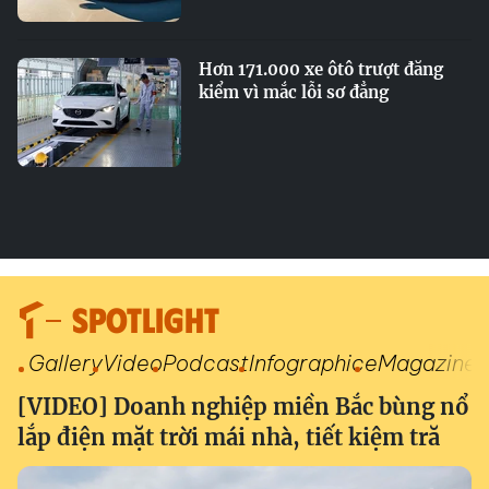
Hơn 171.000 xe ôtô trượt đăng
kiểm vì mắc lỗi sơ đẳng
SPOTLIGHT
Gallery
Video
Podcast
Infographic
eMagazine
[VIDEO] Doanh nghiệp miền Bắc bùng nổ
lắp điện mặt trời mái nhà, tiết kiệm tră