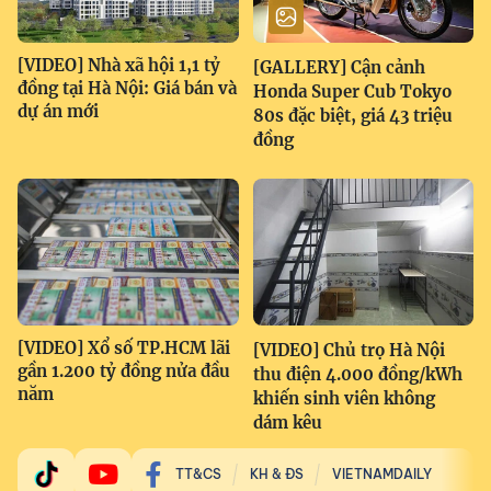
[VIDEO] Nhà xã hội 1,1 tỷ
[GALLERY] Cận cảnh
đồng tại Hà Nội: Giá bán và
Honda Super Cub Tokyo
dự án mới
80s đặc biệt, giá 43 triệu
đồng
[VIDEO] Xổ số TP.HCM lãi
[VIDEO] Chủ trọ Hà Nội
gần 1.200 tỷ đồng nửa đầu
thu điện 4.000 đồng/kWh
năm
khiến sinh viên không
dám kêu
TT&CS
KH & ĐS
VIETNAMDAILY