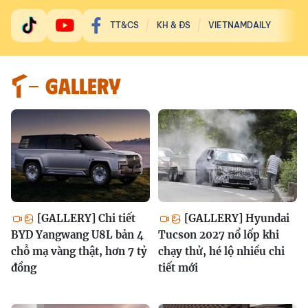
TT&CS
KH & ĐS
VIETNAMDAILY
GALLERY
[GALLERY] Chi tiết
[GALLERY] Hyundai
BYD Yangwang U8L bản 4
Tucson 2027 nổ lốp khi
chỗ mạ vàng thật, hơn 7 tỷ
chạy thử, hé lộ nhiều chi
đồng
tiết mới