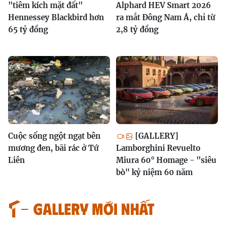
"tiêm kích mặt đất"
Alphard HEV Smart 2026
Hennessey Blackbird hơn
ra mắt Đông Nam Á, chỉ từ
65 tỷ đồng
2,8 tỷ đồng
Cuộc sống ngột ngạt bên
[GALLERY]
mương đen, bãi rác ở Tứ
Lamborghini Revuelto
Liên
Miura 60° Homage - "siêu
bò" kỷ niệm 60 năm
GALLERY MỚI NHẤT