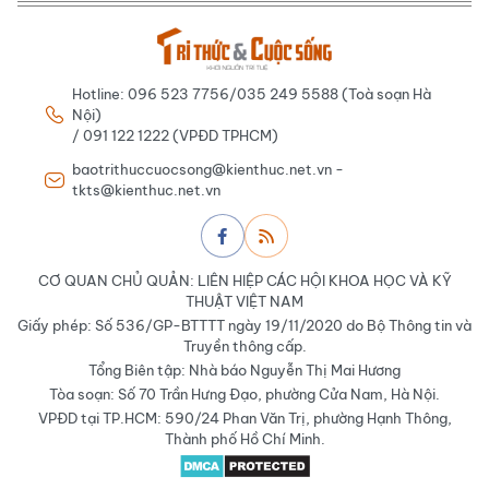
Hotline: 096 523 7756/035 249 5588 (Toà soạn Hà
Nội)
/ 091 122 1222 (VPĐD TPHCM)
baotrithuccuocsong@kienthuc.net.vn -
tkts@kienthuc.net.vn
CƠ QUAN CHỦ QUẢN: LIÊN HIỆP CÁC HỘI KHOA HỌC VÀ KỸ
THUẬT VIỆT NAM
Giấy phép: Số 536/GP-BTTTT ngày 19/11/2020 do Bộ Thông tin và
Truyền thông cấp.
Tổng Biên tập: Nhà báo Nguyễn Thị Mai Hương
Tòa soạn: Số 70 Trần Hưng Đạo, phường Cửa Nam, Hà Nội.
VPĐD tại TP.HCM: 590/24 Phan Văn Trị, phường Hạnh Thông,
Thành phố Hồ Chí Minh.