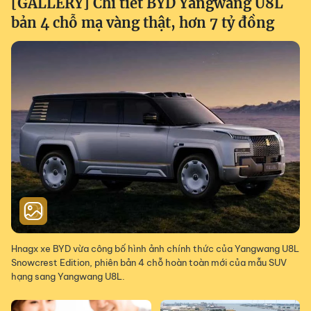
[GALLERY] Chi tiết BYD Yangwang U8L
bản 4 chỗ mạ vàng thật, hơn 7 tỷ đồng
Hnagx xe BYD vừa công bố hình ảnh chính thức của Yangwang U8L
Snowcrest Edition, phiên bản 4 chỗ hoàn toàn mới của mẫu SUV
hạng sang Yangwang U8L.