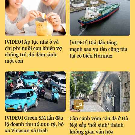
[VIDEO] Áp lực nhà ở và
[VIDEO] Giá dầu tăng
chi phí nuôi con khiến vợ
mạnh sau vụ tấn công tàu
chồng trẻ chỉ dám sinh
tại eo biển Hormuz
một con
[VIDEO] Green SM lần đầu
Cận cảnh vòm cầu đá ở Hà
lộ doanh thu 16.000 tỷ, bỏ
Nội sắp 'hồi sinh' thành
xa Vinasun và Grab
không gian văn hóa