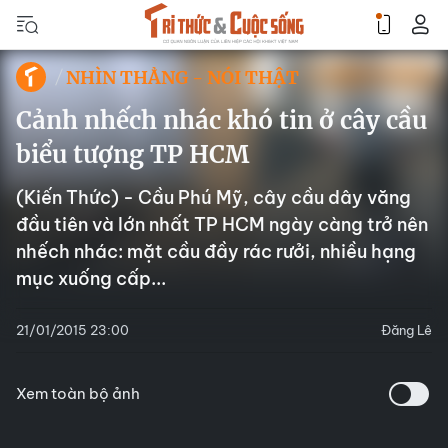
NHÌN THẲNG - NÓI THẬT
Cảnh nhếch nhác khó tin ở cây cầu
biểu tượng TP HCM
(Kiến Thức) -
Cầu Phú Mỹ
, cây cầu dây văng
đầu tiên và lớn nhất TP HCM ngày càng trở nên
nhếch nhác: mặt cầu đầy rác rưởi, nhiều hạng
mục xuống cấp...
21/01/2015 23:00
Đăng Lê
Xem toàn bộ ảnh