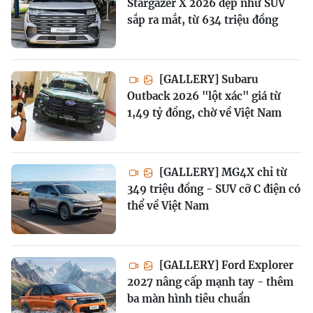
Stargazer X 2026 đẹp như SUV
sắp ra mắt, từ 634 triệu đồng
[GALLERY] Subaru
Outback 2026 "lột xác" giá từ
1,49 tỷ đồng, chờ về Việt Nam
[GALLERY] MG4X chỉ từ
349 triệu đồng - SUV cỡ C điện có
thể về Việt Nam
[GALLERY] Ford Explorer
2027 nâng cấp mạnh tay - thêm
ba màn hình tiêu chuẩn