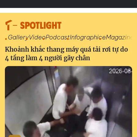
SPOTLIGHT
Gallery
Video
Podcast
Infographic
eMagazine
Khoảnh khắc thang máy quá tải rơi tự do
4 tầng làm 4 người gãy chân