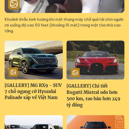
Khoảnh khắc kinh hoàng khi một thang máy chở quá tải chín người
rơi xuống độ cao 50 feet (khoảng 15 mét) trong một tòa nhà cao
tầng.
[GALLERY] MG RX9 - SUV
[GALLERY] Chi tiết
7 chỗ ngang cỡ Hyundai
Bugatti Mistral odo hơn
Palisade sắp về Việt Nam
500 km, rao bán hơn 249
tỷ đồng