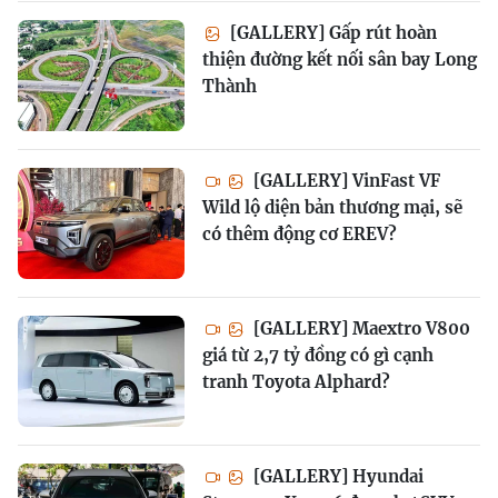
[GALLERY] Gấp rút hoàn
thiện đường kết nối sân bay Long
Thành
[GALLERY] VinFast VF
Wild lộ diện bản thương mại, sẽ
có thêm động cơ EREV?
[GALLERY] Maextro V800
giá từ 2,7 tỷ đồng có gì cạnh
tranh Toyota Alphard?
[GALLERY] Hyundai