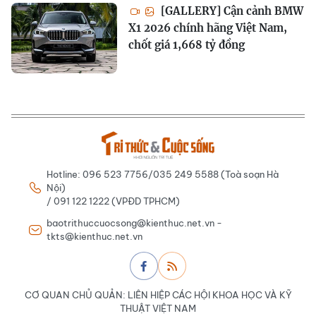
[GALLERY] Cận cảnh BMW
X1 2026 chính hãng Việt Nam,
chốt giá 1,668 tỷ đồng
Hotline: 096 523 7756/035 249 5588 (Toà soạn Hà
Nội)
/ 091 122 1222 (VPĐD TPHCM)
baotrithuccuocsong@kienthuc.net.vn -
tkts@kienthuc.net.vn
CƠ QUAN CHỦ QUẢN: LIÊN HIỆP CÁC HỘI KHOA HỌC VÀ KỸ
THUẬT VIỆT NAM