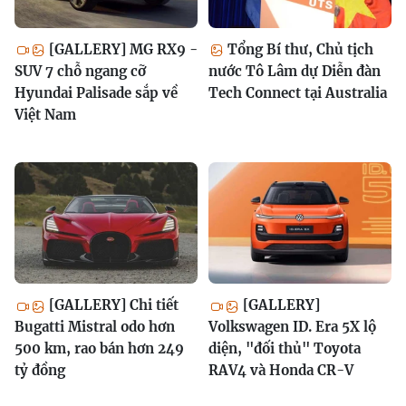
[GALLERY] MG RX9 -
Tổng Bí thư, Chủ tịch
SUV 7 chỗ ngang cỡ
nước Tô Lâm dự Diễn đàn
Hyundai Palisade sắp về
Tech Connect tại Australia
Việt Nam
[GALLERY] Chi tiết
[GALLERY]
Bugatti Mistral odo hơn
Volkswagen ID. Era 5X lộ
500 km, rao bán hơn 249
diện, "đối thủ" Toyota
tỷ đồng
RAV4 và Honda CR-V