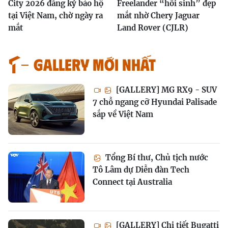
City 2026 đăng ký bảo hộ
Freelander “hồi sinh” đẹp
tại Việt Nam, chờ ngày ra
mắt nhờ Chery Jaguar
mắt
Land Rover (CJLR)
GALLERY MỚI NHẤT
[GALLERY] MG RX9 - SUV
7 chỗ ngang cỡ Hyundai Palisade
sắp về Việt Nam
Tổng Bí thư, Chủ tịch nước
Tô Lâm dự Diễn đàn Tech
Connect tại Australia
[GALLERY] Chi tiết Bugatti