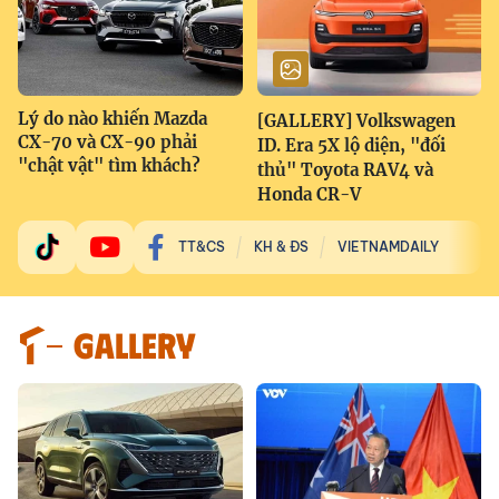
Lý do nào khiến Mazda
[GALLERY] Volkswagen
CX-70 và CX-90 phải
ID. Era 5X lộ diện, "đối
"chật vật" tìm khách?
thủ" Toyota RAV4 và
Honda CR-V
TT&CS
KH & ĐS
VIETNAMDAILY
GALLERY