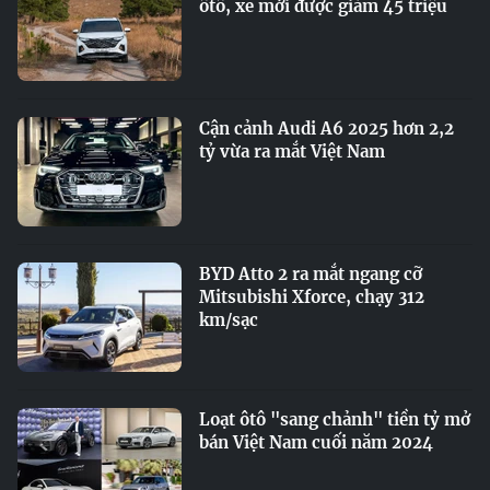
ôtô, xe mới được giảm 45 triệu
Cận cảnh Audi A6 2025 hơn 2,2
tỷ vừa ra mắt Việt Nam
BYD Atto 2 ra mắt ngang cỡ
Mitsubishi Xforce, chạy 312
km/sạc
Loạt ôtô "sang chảnh" tiền tỷ mở
bán Việt Nam cuối năm 2024