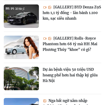
[GALLERY] BYD Denza Z9S
hơn 1,1 tỷ đồng - lăn bánh 1.100
km, sạc siêu nhanh
[GALLERY] Rolls-Royce
Phantom hơn 68 tỷ mà HH Mai
Phương Thúy "khoe" có gì?
Dự án bệnh viện 50 triệu USD
hoang phế hơn hai thập kỷ giữa
Hà Nội
Nga bất ngờ xâm nhập