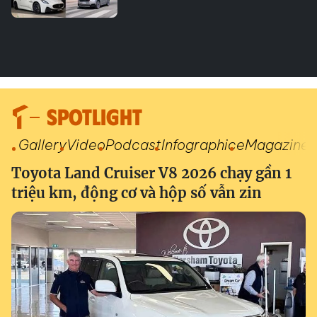
SPOTLIGHT
Gallery
Video
Podcast
Infographic
eMagazine
Toyota Land Cruiser V8 2026 chạy gần 1
triệu km, động cơ và hộp số vẫn zin