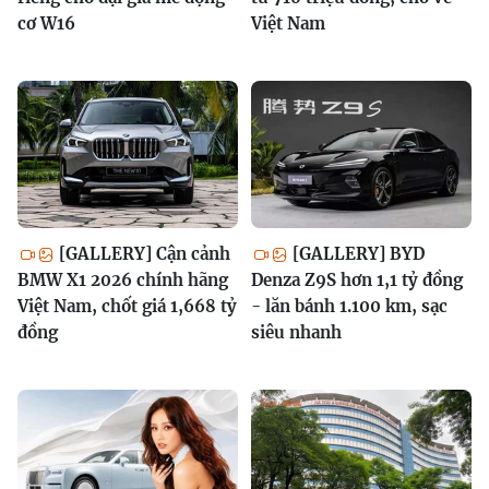
cơ W16
Việt Nam
[GALLERY] Cận cảnh
[GALLERY] BYD
BMW X1 2026 chính hãng
Denza Z9S hơn 1,1 tỷ đồng
Việt Nam, chốt giá 1,668 tỷ
- lăn bánh 1.100 km, sạc
đồng
siêu nhanh