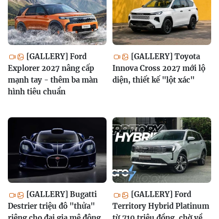
[GALLERY] Ford
[GALLERY] Toyota
Explorer 2027 nâng cấp
Innova Cross 2027 mới lộ
mạnh tay - thêm ba màn
diện, thiết kế "lột xác"
hình tiêu chuẩn
[GALLERY] Bugatti
[GALLERY] Ford
Destrier triệu đô "thửa"
Territory Hybrid Platinum
riêng cho đại gia mê động
từ 710 triệu đồng, chờ về