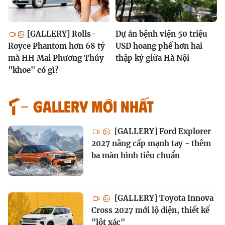
[GALLERY] Rolls-
Dự án bệnh viện 50 triệu
Royce Phantom hơn 68 tỷ
USD hoang phế hơn hai
mà HH Mai Phương Thúy
thập kỷ giữa Hà Nội
"khoe" có gì?
GALLERY MỚI NHẤT
[GALLERY] Ford Explorer
2027 nâng cấp mạnh tay - thêm
ba màn hình tiêu chuẩn
[GALLERY] Toyota Innova
Cross 2027 mới lộ diện, thiết kế
"lột xác"