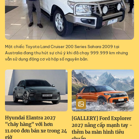
Một chiếc Toyota Land Cruiser 200 Series Sahara 2009 tại
Australia đang thu hút sự chú ý khi đã chạy 999.999 km nhưng
vẫn sử dụng động cơ và hộp số nguyên bản.
Hyundai Elantra 2027
[GALLERY] Ford Explorer
"cháy hàng" với hơn
2027 nâng cấp mạnh tay -
11.000 đơn bán xe trong 24
thêm ba màn hình tiêu
giờ
chuẩn