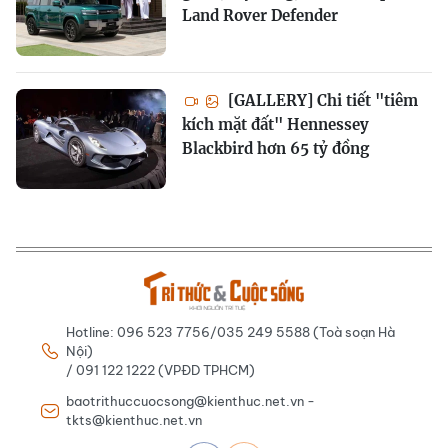
Land Rover Defender
[GALLERY] Chi tiết "tiêm
kích mặt đất" Hennessey
Blackbird hơn 65 tỷ đồng
Hotline: 096 523 7756/035 249 5588 (Toà soạn Hà
Nội)
/ 091 122 1222 (VPĐD TPHCM)
baotrithuccuocsong@kienthuc.net.vn -
tkts@kienthuc.net.vn